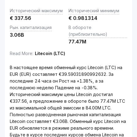
Исторический максимум
Исторический минимум
€
337.56
€
0.981314
Рын. капитализация
В обороте
(приблизительно)
3.06B
77.47M
Read More
:
Litecoin (LTC)
В настоящее время обменный курс Litecoin (LTC) на
EUR (EUR) составляет €39.59031890992632. За
последние 24 часа он Рост на +1.38%, а за
последнюю неделю Падение на -0.38%.
Исторический максимум цены Litecoin достигал
€337.56, а предложение в обороте было 77.47M LTC
из максимальной общей эмиссии в 84.00M LTC.
Полностью разводненная рыночная капитализация
Litecoin составляет €3.06B. Обменный курс Litecoin на
EUR обновляется в режиме реального времени.
Будьте в курсе последних курсов обмена Litecoin на