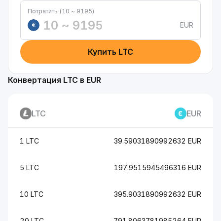
Потратить (10 ~ 9195)
EUR
€
Купить LTC
Конвертация LTC в EUR
LTC
EUR
1 LTC
39.59031890992632 EUR
5 LTC
197.9515945496316 EUR
10 LTC
395.9031890992632 EUR
20 LTC
791.8063781985264 EUR