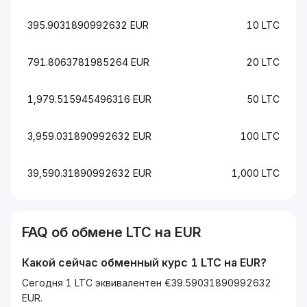
395.9031890992632 EUR
10 LTC
791.8063781985264 EUR
20 LTC
1,979.515945496316 EUR
50 LTC
3,959.031890992632 EUR
100 LTC
39,590.31890992632 EUR
1,000 LTC
FAQ об обмене
LTC
на
EUR
Какой сейчас обменный курс 1
LTC
на
EUR
?
Сегодня 1 LTC эквивалентен €39.59031890992632
EUR.