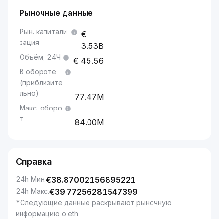
Рыночные данные
Рын. капитали
зация
3.53B
Объём, 24Ч
45.56
В обороте
(приблизите
льно)
77.47M
Макс. оборо
т
84.00M
Справка
24h Мин.
€
38.87002156895221
24h Макс.
€
39.77256281547399
*Следующие данные раскрывают рыночную
информацию о eth