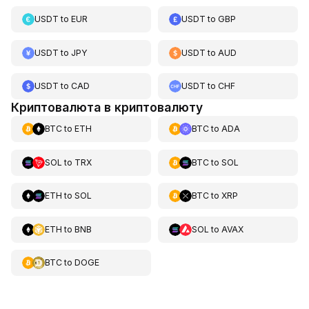
USDT
to
EUR
USDT
to
GBP
USDT
to
JPY
USDT
to
AUD
USDT
to
CAD
USDT
to
CHF
Криптовалюта в криптовалюту
BTC
to
ETH
BTC
to
ADA
SOL
to
TRX
BTC
to
SOL
ETH
to
SOL
BTC
to
XRP
ETH
to
BNB
SOL
to
AVAX
BTC
to
DOGE