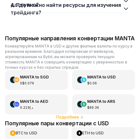
доступно?
4. Где можно найти ресурсы для изучения
трейдинга?
Популярные направления конвертации MANTA
Конвертируйте MANTA в USD и другие фиатные валюты по курсу в
реальном времени. Благодаря котировкам от мейкеров,
агрегированным на Bybit, вы можете проверить текущую
стоимость MANTA и совершить конвертацию с уверенностью в
точных курсах и без скрытых спредов.
MANTA
to
SGD
MANTA
to
USD
S$0.076
$0.06
MANTA
to
AED
MANTA
to
ARS
د.إ0.219
$89.36
Подробнее
↓
Популярные пары конвертации с USD
BTC
to
USD
ETH
to
USD