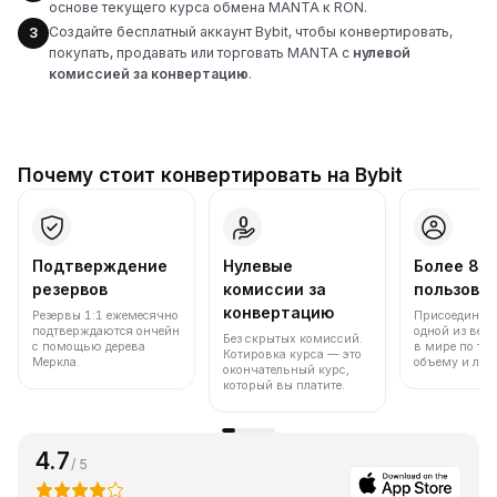
основе текущего курса обмена MANTA к RON.
Создайте бесплатный аккаунт Bybit, чтобы конвертировать,
3
покупать, продавать или торговать MANTA с
нулевой
комиссией за конвертацию
.
Почему стоит конвертировать на Bybit
Подтверждение
Нулевые
Более 86
резервов
комиссии за
пользова
конвертацию
Резервы 1:1 ежемесячно
Присоединяйт
подтверждаются ончейн
одной из вед
Без скрытых комиссий.
с помощью дерева
в мире по то
Котировка курса — это
Меркла.
объему и лик
окончательный курс,
который вы платите.
4.7
/ 5