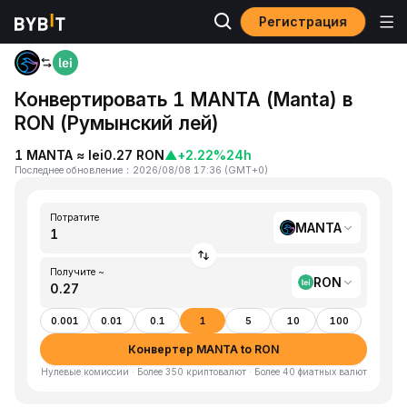
Регистрация
Главная
MANTA to RON
Конвертировать 1 MANTA (Manta) в
RON (Румынский лей)
1 MANTA ≈ lei0.27 RON
▲
+2.22%
24h
Последнее обновление
：
2026/08/08 17:36
(
GMT+0
)
Потратите
MANTA
Получите ~
RON
0.001
0.01
0.1
1
5
10
100
Конвертер MANTA to RON
Нулевые комиссии · Более 350 криптовалют · Более 40 фиатных валют