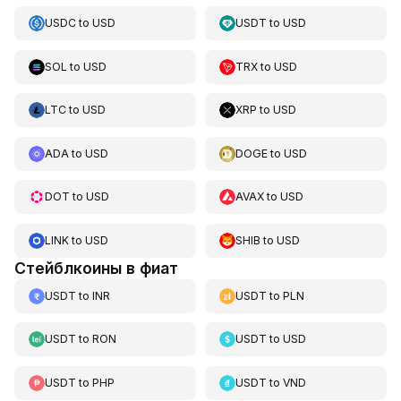
USDC
to
USD
USDT
to
USD
SOL
to
USD
TRX
to
USD
LTC
to
USD
XRP
to
USD
ADA
to
USD
DOGE
to
USD
DOT
to
USD
AVAX
to
USD
LINK
to
USD
SHIB
to
USD
Стейблкоины в фиат
USDT
to
INR
USDT
to
PLN
USDT
to
RON
USDT
to
USD
USDT
to
PHP
USDT
to
VND