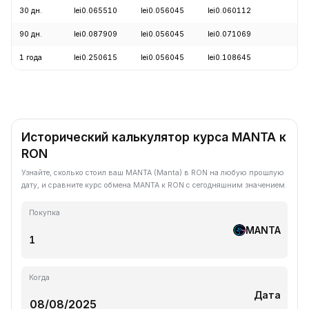
30 дн.
lei0.065510
lei0.056045
lei0.060112
+
90 дн.
lei0.087909
lei0.056045
lei0.071069
-
1 года
lei0.250615
lei0.056045
lei0.108645
-
Исторический калькулятор курса MANTA к
RON
Узнайте, сколько стоил ваш MANTA (Manta) в RON на любую прошлую
дату, и сравните курс обмена MANTA к RON с сегодняшним значением.
Покупка
MANTA
Когда
Дата