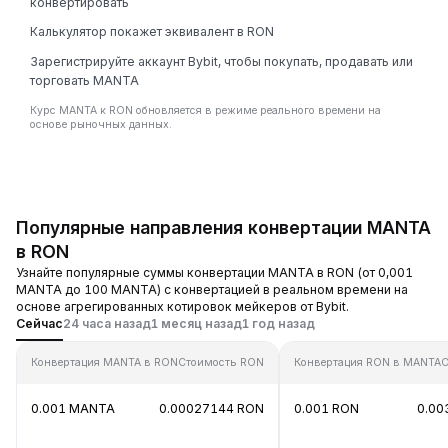
конвертировать
Калькулятор покажет эквивалент в RON
Зарегистрируйте аккаунт Bybit, чтобы покупать, продавать или
торговать MANTA
Курс MANTA к RON обновляется в режиме реального времени на
основе рыночных данных.
Популярные направления конвертации MANTA
в RON
Узнайте популярные суммы конвертации MANTA в RON (от 0,001
MANTA до 100 MANTA) с конвертацией в реальном времени на
основе агрегированных котировок мейкеров от Bybit.
Сейчас
24 часа назад
1 месяц назад
1 год назад
Конвертация MANTA в RON
Стоимость RON
Конвертация RON в MANTA
С
0.001 MANTA
0.00027144 RON
0.001 RON
0.00