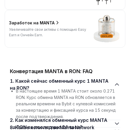
Заработок на MANTA
Увеличивайте свои активы с помощью Easy
Earn и Ончейн Earn.
Конвертация MANTA в RON: FAQ
1. Какой сейчас обменный курс 1 MANTA
на RON?
В настоящее время 1 MANTA стоит около 0.271
RON. Курс обмена MANTA на RON обновляется в
реальном времени на Bybit с нулевой комиссией
за конвертацию и фиксацией курса на 15 секунд
после подтверждения.
2. Как изменялся обменный курс MANTA
на RON за последние 24 часа?
3. Какое количество Manta Network