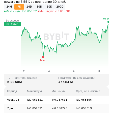
upward на 5.55% за последние 30 дней.
24H
7D
14D
30D
60D
200D
Максимум
:
lei
0.059621
Минимум
:
lei
0.055780
Последнее обновление: 17:36 GMT+0 2026-08-08
Исторический максимум
Исторический минимум
lei4.05
lei0.054621
Рын. капитализация
Предложение в обращении
lei28.50M
477.84 M
Период
Максимум
Минимум
Среднее значение
И
Часы: 24
lei0.059621
lei0.057691
lei0.058656
+
7 дн.
lei0.059621
lei0.056743
lei0.058013
+