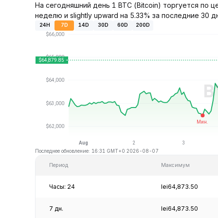
На сегодняшний день 1 BTC (Bitcoin) торгуется по ц
неделю и slightly upward на 5.33% за последние 30 д
24H
7D
14D
30D
60D
200D
Последнее обновление: 16:31 GMT+0 2026-08-07
Период
Максимум
Часы: 24
lei64,873.50
7 дн.
lei64,873.50