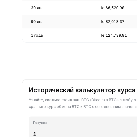
30 дн.
lei66,520.98
90 дн.
lei82,018.37
1 года
lei124,739.81
Исторический калькулятор курса
Узнайте, сколько стоил ваш BTC (Bitcoin) в BTC на любую
сравните курс обмена BTC к BTC с сегодняшним значени
Покупка