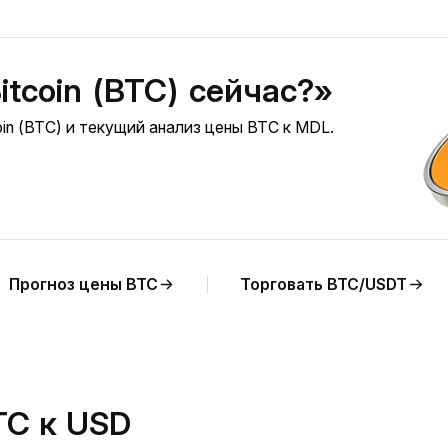
itcoin (BTC) сейчас?»
in (BTC) и текущий анализ цены BTC к MDL.
Прогноз цены BTC
Торговать BTC/USDT
TC к USD