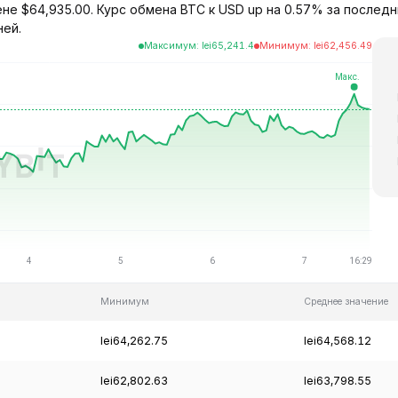
ене $64,935.00. Курс обмена BTC к USD up на 0.57% за последн
ней.
Максимум
:
lei
65,241.4
Минимум
:
lei
62,456.49
Минимум
Среднее значение
lei64,262.75
lei64,568.12
lei62,802.63
lei63,798.55