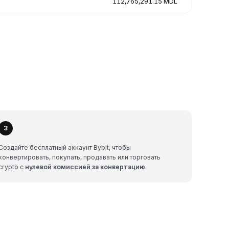
112,765,291.15 MDL
3
Создайте бесплатный аккаунт Bybit, чтобы
конвертировать, покупать, продавать или торговать
crypto с
нулевой комиссией за конвертацию
.