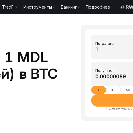
TradFi
Инструменты
Банкинг
Подробнее
Потратите
ь 1 MDL
й) в BTC
Получите ~
1
10
50
Нулевые комисси