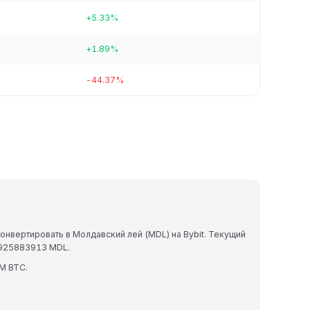
+5.33%
+1.89%
-44.37%
онвертировать в Молдавский лей (MDL) на Bybit. Текущий
6925883913 MDL.
M BTC.