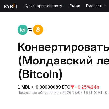
Купить криптовалюту
Рынки
Торговать
Главная
MDL to BTC
Конвертироват
(Молдавский ле
(Bitcoin)
1 MDL ≈ 0.00000089 BTC
▼
-0.25%
24h
Последнее обновление
：
2026/08/07 16:31
(
GMT+0
)