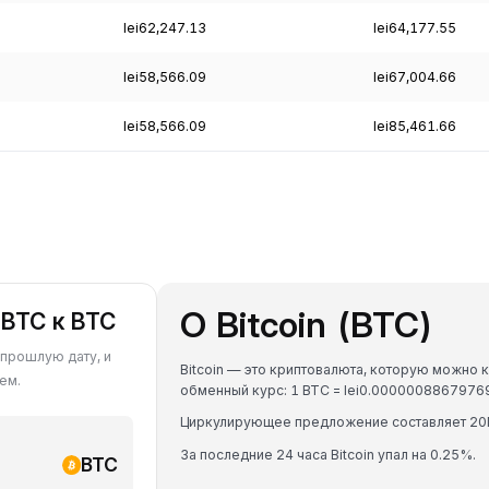
lei62,247.13
lei64,177.55
lei58,566.09
lei67,004.66
lei58,566.09
lei85,461.66
О Bitcoin (BTC)
 BTC к BTC
 прошлую дату, и
Bitcoin — это криптовалюта, которую можно к
ем.
обменный курс: 1 BTC = lei0.000000886797
Циркулирующее предложение составляет 20
За последние 24 часа Bitcoin упал на 0.25%.
BTC