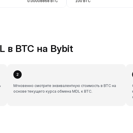
0.00008868 BTC
100 BTC
 в BTC на Bybit
2
ь
Мгновенно смотрите эквивалентную стоимость в BTC на
основе текущего курса обмена MDL к BTC.