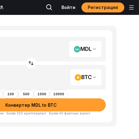
Регистрация
Войти
MDL
BTC
100
500
1000
10000
Конвертер MDL to BTC
и · Более 350 криптовалют · Более 40 фиатных валют