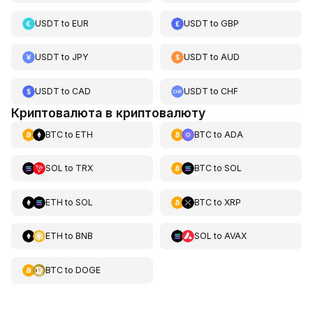
USDT
to
EUR
USDT
to
GBP
USDT
to
JPY
USDT
to
AUD
USDT
to
CAD
USDT
to
CHF
Криптовалюта в криптовалюту
BTC
to
ETH
BTC
to
ADA
SOL
to
TRX
BTC
to
SOL
ETH
to
SOL
BTC
to
XRP
ETH
to
BNB
SOL
to
AVAX
BTC
to
DOGE