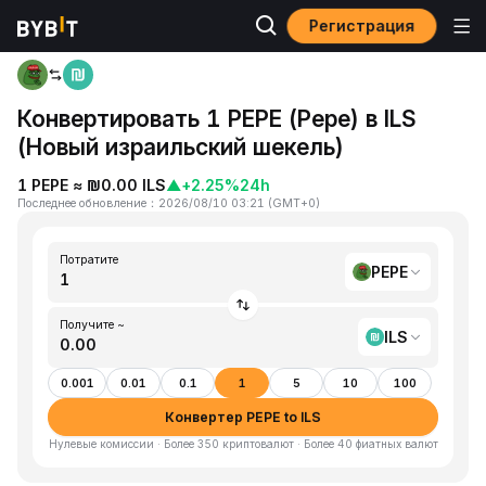
Регистрация
Главная
PEPE to ILS
Конвертировать 1 PEPE (Pepe) в ILS
(Новый израильский шекель)
1 PEPE ≈ ₪0.00 ILS
▲
+2.25%
24h
Последнее обновление
：
2026/08/10 03:21
(
GMT+0
)
Потратите
PEPE
Получите ~
ILS
0.001
0.01
0.1
1
5
10
100
Конвертер PEPE to ILS
Нулевые комиссии · Более 350 криптовалют · Более 40 фиатных валют