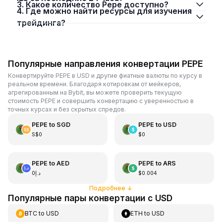
3. Какое количество Pepe доступно?
4. Где можно найти ресурсы для изучения
трейдинга?
Популярные направления конвертации PEPE
Конвертируйте PEPE в USD и другие фиатные валюты по курсу в
реальном времени. Благодаря котировкам от мейкеров,
агрегированным на Bybit, вы можете проверить текущую
стоимость PEPE и совершить конвертацию с уверенностью в
точных курсах и без скрытых спредов.
PEPE
to
SGD
PEPE
to
USD
S$0
$0
PEPE
to
AED
PEPE
to
ARS
د.إ0
$0.004
Подробнее
↓
Популярные пары конвертации с USD
BTC
to
USD
ETH
to
USD