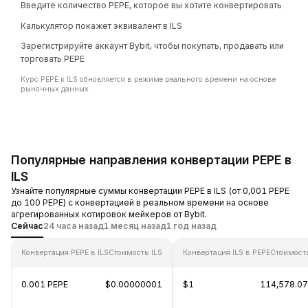
Введите количество PEPE, которое вы хотите конвертировать
Калькулятор покажет эквивалент в ILS
Зарегистрируйте аккаунт Bybit, чтобы покупать, продавать или
торговать PEPE
Курс PEPE к ILS обновляется в режиме реального времени на основе
рыночных данных.
Популярные направления конвертации PEPE в
ILS
Узнайте популярные суммы конвертации PEPE в ILS (от 0,001 PEPE
до 100 PEPE) с конвертацией в реальном времени на основе
агрегированных котировок мейкеров от Bybit.
Сейчас
24 часа назад
1 месяц назад
1 год назад
Конвертация PEPE в ILS
Стоимость ILS
Конвертация ILS в PEPE
Стоимост
0.001 PEPE
$0.00000001
$1
114,578.07