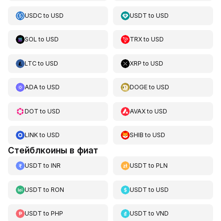
USDC
to
USD
USDT
to
USD
SOL
to
USD
TRX
to
USD
LTC
to
USD
XRP
to
USD
ADA
to
USD
DOGE
to
USD
DOT
to
USD
AVAX
to
USD
LINK
to
USD
SHIB
to
USD
Стейблкоины в фиат
USDT
to
INR
USDT
to
PLN
USDT
to
RON
USDT
to
USD
USDT
to
PHP
USDT
to
VND