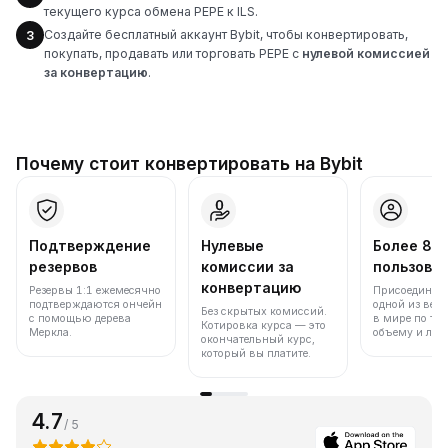
текущего курса обмена PEPE к ILS.
Создайте бесплатный аккаунт Bybit, чтобы конвертировать,
3
покупать, продавать или торговать PEPE с
нулевой комиссией
за конвертацию
.
Почему стоит конвертировать на Bybit
Подтверждение
Нулевые
Более 86
резервов
комиссии за
пользова
конвертацию
Резервы 1:1 ежемесячно
Присоединяйт
подтверждаются ончейн
одной из вед
Без скрытых комиссий.
с помощью дерева
в мире по то
Котировка курса — это
Меркла.
объему и лик
окончательный курс,
который вы платите.
4.7
/ 5