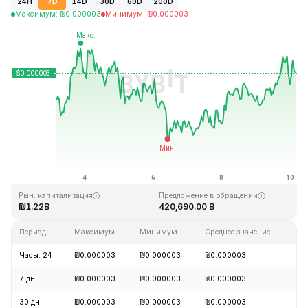
24H
7D
14D
30D
60D
200D
Максимум
:
₪
0.000003
Минимум
:
₪
0.000003
Последнее обновление: 03:21 GMT+0 2026-08-10
Исторический максимум
Исторический минимум
₪0.000028
₪0.000000
Рын. капитализация
Предложение в обращении
₪1.22B
420,690.00 B
Период
Максимум
Минимум
Среднее значение
Из
Часы: 24
₪0.000003
₪0.000003
₪0.000003
+1
7 дн.
₪0.000003
₪0.000003
₪0.000003
+0
30 дн.
₪0.000003
₪0.000003
₪0.000003
+4