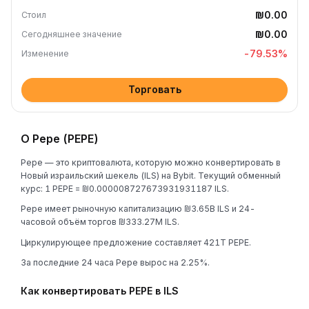
₪0.00
Стоил
₪0.00
Сегодняшнее значение
-79.53
%
Изменение
Торговать
О Pepe (PEPE)
Pepe — это криптовалюта, которую можно конвертировать в
Новый израильский шекель (ILS) на Bybit. Текущий обменный
курс: 1 PEPE = ₪0.000008727673931931187 ILS.
Pepe имеет рыночную капитализацию ₪3.65B ILS и 24-
часовой объём торгов ₪333.27M ILS.
Циркулирующее предложение составляет 421T PEPE.
За последние 24 часа Pepe вырос на 2.25%.
Как конвертировать PEPE в ILS