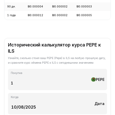
90 дн.
₪0.000004
₪0.000002
₪0.000003
+6
1 года
₪0.000012
₪0.000002
₪0.000005
-7
Исторический калькулятор курса PEPE к
ILS
Узнайте, сколько стоил ваш PEPE (Pepe) в ILS на любую прошлую дату,
и сравните курс обмена PEPE к ILS с сегодняшним значением.
Покупка
PEPE
Когда
Дата