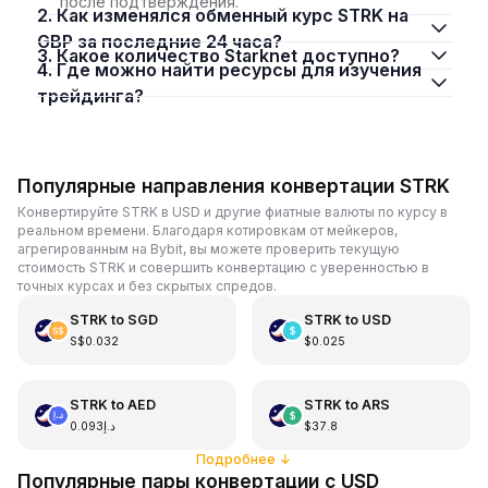
после подтверждения.
2. Как изменялся обменный курс STRK на
GBP за последние 24 часа?
3. Какое количество Starknet доступно?
4. Где можно найти ресурсы для изучения
трейдинга?
Популярные направления конвертации STRK
Конвертируйте STRK в USD и другие фиатные валюты по курсу в
реальном времени. Благодаря котировкам от мейкеров,
агрегированным на Bybit, вы можете проверить текущую
стоимость STRK и совершить конвертацию с уверенностью в
точных курсах и без скрытых спредов.
STRK
to
SGD
STRK
to
USD
S$0.032
$0.025
STRK
to
AED
STRK
to
ARS
د.إ0.093
$37.8
Подробнее
↓
Популярные пары конвертации с USD