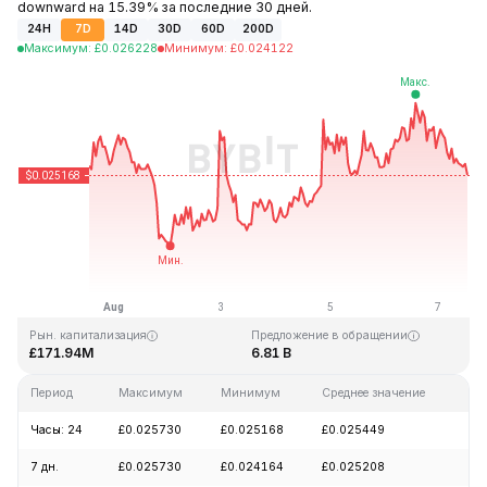
downward на 15.39% за последние 30 дней.
24H
7D
14D
30D
60D
200D
Максимум
:
£
0.026228
Минимум
:
£
0.024122
Последнее обновление: 12:41 GMT+0 2026-08-07
Исторический максимум
Исторический минимум
£4.41
£0.023949
Рын. капитализация
Предложение в обращении
£171.94M
6.81 B
Период
Максимум
Минимум
Среднее значение
Из
Часы: 24
£0.025730
£0.025168
£0.025449
-2
7 дн.
£0.025730
£0.024164
£0.025208
+0