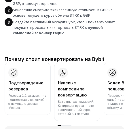
GBP, в калькулятор выше.
Мгновенно смотрите эквивалентную стоимость в GBP на
2
основе текущего курса обмена STRK к GBP.
Создайте бесплатный аккаунт Bybit, чтобы конвертировать,
3
покупать, продавать или торговать STRK с
нулевой
комиссией за конвертацию
.
Почему стоит конвертировать на Bybit
Подтверждение
Нулевые
Более 86
резервов
комиссии за
пользова
конвертацию
Резервы 1:1 ежемесячно
Присоединяйт
подтверждаются ончейн
одной из вед
Без скрытых комиссий.
с помощью дерева
в мире по то
Котировка курса — это
Меркла.
объему и лик
окончательный курс,
который вы платите.