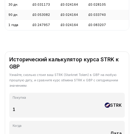
30 дн.
£0.031173
£0.024164
£0.028105
-1
90 дн.
£0.053082
£0.024164
£0.033740
-2
1 года
£0.247957
£0.024164
£0.083207
-7
Исторический калькулятор курса STRK к
GBP
Узнайте, сколько стоил ваш STRK (Starknet Token) в GBP на любую
прошлую дату, и сравните курс обмена STRK к GBP с сегодняшним
значением.
Покупка
STRK
Когда
Дата