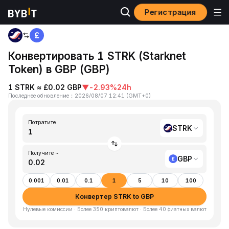
Регистрация
Главная
STRK to GBP
Конвертировать 1 STRK (Starknet
Token) в GBP (GBP)
1 STRK ≈ £0.02 GBP
▼
-2.93%
24h
Последнее обновление
：
2026/08/07 12:41
(
GMT+0
)
Потратите
STRK
Получите ~
GBP
0.001
0.01
0.1
1
5
10
100
Конвертер STRK to GBP
Нулевые комиссии · Более 350 криптовалют · Более 40 фиатных валют