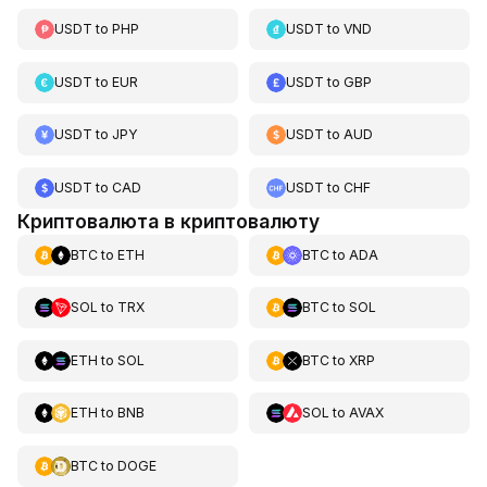
USDT
to
PHP
USDT
to
VND
USDT
to
EUR
USDT
to
GBP
USDT
to
JPY
USDT
to
AUD
USDT
to
CAD
USDT
to
CHF
Криптовалюта в криптовалюту
BTC
to
ETH
BTC
to
ADA
SOL
to
TRX
BTC
to
SOL
ETH
to
SOL
BTC
to
XRP
ETH
to
BNB
SOL
to
AVAX
BTC
to
DOGE