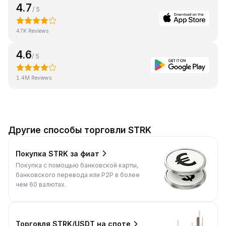
4.7
/ 5
47K Reviews
4.6
/ 5
1.4M Reviews
Другие способы торговли STRK
Покупка STRK за фиат
Покупка с помощью банковской карты,
банковского перевода или P2P в более
чем 60 валютах.
Торговля STRK/USDT на споте