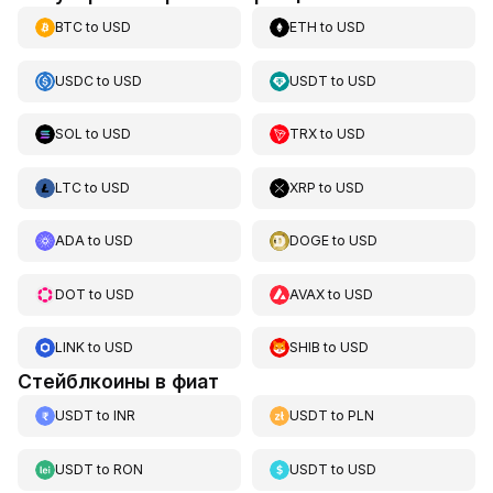
BTC
to
USD
ETH
to
USD
USDC
to
USD
USDT
to
USD
SOL
to
USD
TRX
to
USD
LTC
to
USD
XRP
to
USD
ADA
to
USD
DOGE
to
USD
DOT
to
USD
AVAX
to
USD
LINK
to
USD
SHIB
to
USD
Стейблкоины в фиат
USDT
to
INR
USDT
to
PLN
USDT
to
RON
USDT
to
USD