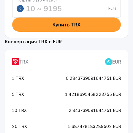
Потратить (10 ~ 9195)
EUR
€
Купить TRX
Конвертация TRX в EUR
TRX
EUR
1 TRX
0.2843739091644751 EUR
5 TRX
1.4218695458223755 EUR
10 TRX
2.843739091644751 EUR
20 TRX
5.687478183289502 EUR