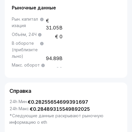
Рыночные данные
Рын. капитал
изация
31.05B
Объём, 24Ч
0
В обороте
(приблизите
льно)
94.89B
Макс. оборот
--
Справка
24h Мин.
€
0.28255654699391697
24h Макс.
€
0.28489315549892025
*Следующие данные раскрывают рыночную
информацию о eth