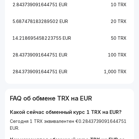
2.843739091644751 EUR
10 TRX
5.687478183289502 EUR
20 TRX
14.218695458223755 EUR
50 TRX
28.43739091644751 EUR
100 TRX
284.3739091644751 EUR
1,000 TRX
FAQ об обмене
TRX
на
EUR
Какой сейчас обменный курс 1
TRX
на
EUR
?
Сегодня 1 TRX эквивалентен €0.2843739091644751
EUR.