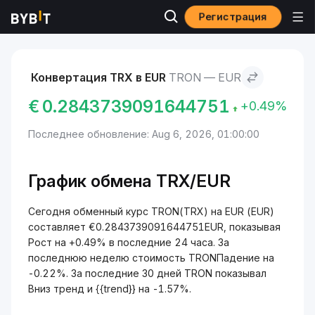
Регистрация
Рынки
Курс TRON TRX
TRON to EUR
Конвертация TRX в EUR
TRON — EUR
€
0.2843739091644751
+0.49%
Последнее обновление: Aug 6, 2026, 01:00:00
График обмена TRX/EUR
Сегодня обменный курс TRON(TRX) на EUR (EUR)
составляет €0.2843739091644751EUR, показывая
Рост на +0.49% в последние 24 часа. За
последнюю неделю стоимость TRONПадение на
-0.22%. За последние 30 дней TRON показывал
Вниз тренд и {{trend}} на -1.57%.