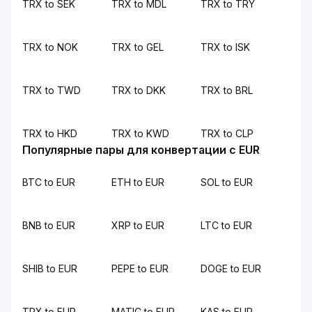
TRX to SEK
TRX to MDL
TRX to TRY
TRX to NOK
TRX to GEL
TRX to ISK
TRX to TWD
TRX to DKK
TRX to BRL
TRX to HKD
TRX to KWD
TRX to CLP
Популярные пары для конвертации с EUR
BTC to EUR
ETH to EUR
SOL to EUR
BNB to EUR
XRP to EUR
LTC to EUR
SHIB to EUR
PEPE to EUR
DOGE to EUR
TRX to EUR
MATIC to EUR
KAS to EUR