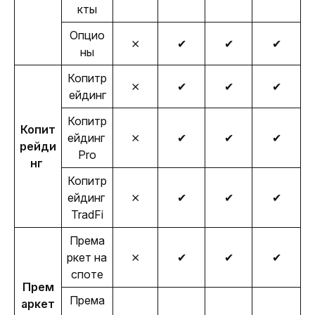
кты
Опцио
⨯
✔
✔
✔
ны
Копитр
⨯
✔
✔
✔
ейдинг
Копитр
Копит
ейдинг 
⨯
✔
✔
✔
рейди
Pro
нг 
Копитр
ейдинг 
⨯
✔
✔
✔
TradFi
Према
ркет на 
⨯
✔
✔
✔
споте
Прем
Према
аркет