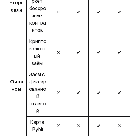
ркет 
-торг
бессро
овля
⨯
✔
✔
✔
чных 
контра
ктов
Крипто
валютн
⨯
✔
✔
✔
ый 
заём 
Заем с 
Фина
фиксир
нсы
ованно
⨯
✔
✔
✔
й
ставко
й
Карта 
⨯
⨯
✔
⨯
Bybit