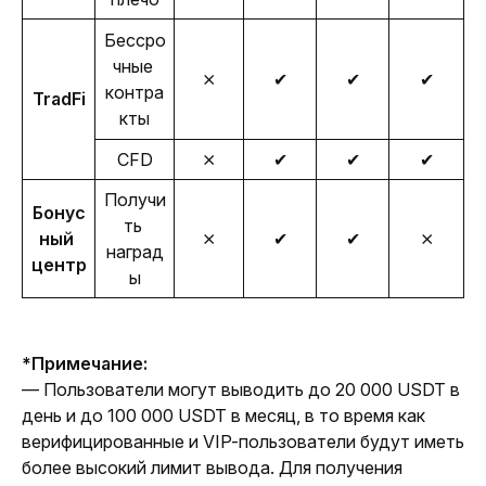
Бессро
чные 
⨯
✔
✔
✔
контра
TradFi
кты
CFD
⨯
✔
✔
✔
Получи
Бонус
ть 
ный 
⨯
✔
✔
⨯
наград
центр
ы
*Примечание:
— Пользователи могут выводить до 20 000 USDT в 
день и до 100 000 USDT в месяц, в то время как 
верифицированные и VIP-пользователи будут иметь 
более высокий лимит вывода. Для получения 