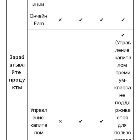
иции 
Ончейн 
⨯
✔
✔
✔
Earn
✔
(Управ
ление 
Зараб
капита
атыва
лом 
йте 
преми
проду
ум-
кты
класса 
не 
подде
Управл
ржива
ение 
ется 
⨯
✔
✔
капита
для 
лом
пользо