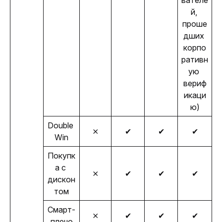
вателе
й, 
проше
дших 
корпо
ративн
ую 
вериф
икаци
ю)
Double 
⨯
✔
✔
✔
Win
Покупк
а с 
⨯
✔
✔
✔
дискон
том
Смарт-
⨯
✔
✔
✔
плечо