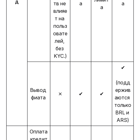
д
тв не 
а
а
а
влияе
т на 
польз
овате
лей, 
без 
KYC.)
✔
(подд
Вывод 
ержив
⨯
✔
✔
фиата 
аются 
только 
BRL и 
ARS)
Оплата 
кредит