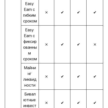
Easy 
Earn с 
⨯
✔
✔
✔
гибким 
сроком
Easy 
Earn с 
фиксир
⨯
✔
✔
⨯
ованны
м 
сроком
Майни
нг 
⨯
✔
✔
✔
ликвид
ности
Бивал
ютные 
⨯
✔
✔
✔
инвест