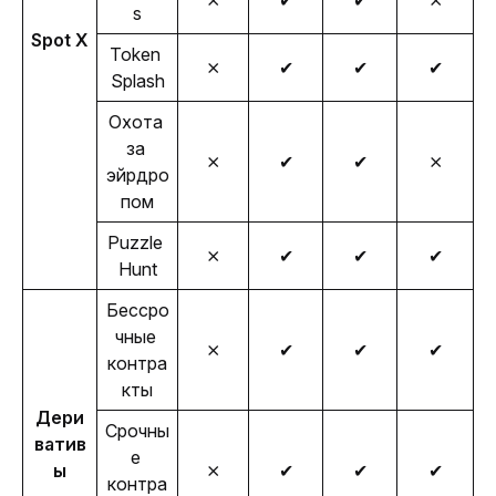
⨯
✔
✔
⨯
s
Spot X
Token 
⨯
✔
✔
✔
Splash
Охота 
за 
⨯
✔
✔
⨯
эйрдро
пом
Puzzle 
⨯
✔
✔
✔
Hunt
Бессро
чные 
⨯
✔
✔
✔
контра
кты
Дери
Срочны
ватив
е 
ы
⨯
✔
✔
✔
контра