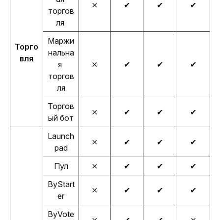
⨯
✔
✔
✔
торгов
ля 
Маржи
Торго
нальна
вля
я 
⨯
✔
✔
✔
торгов
ля
Торгов
⨯
✔
✔
✔
ый бот
Launch
⨯
✔
✔
✔
pad
Пул
⨯
✔
✔
✔
ByStart
⨯
✔
✔
✔
er
ByVote