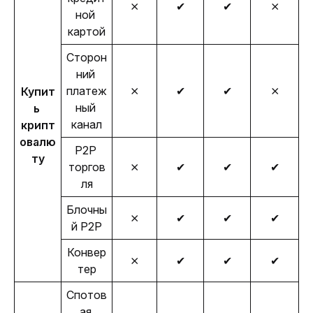
⨯
✔
✔
⨯
ной 
картой
Сторон
ний 
платеж
⨯
✔
✔
⨯
Купит
ный 
ь 
канал
крипт
овалю
P2P 
ту
торгов
⨯
✔
✔
✔
ля
Блочны
⨯
✔
✔
✔
й P2P
Конвер
⨯
✔
✔
✔
тер
Спотов
ая 