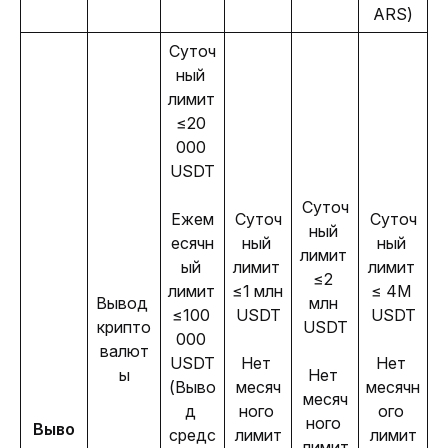
ARS)
Суточ
ный 
лимит 
≤20 
000 
USDT
Суточ
Ежем
Суточ
Суточ
ный 
есячн
ный 
ный 
лимит 
ый 
лимит 
лимит 
≤2 
лимит 
≤1 млн 
≤ 4M 
Вывод 
млн 
≤100 
USDT
USDT
крипто
USDT
000 
валют
USDT
Нет 
Нет 
ы
Нет 
(Выво
месяч
месячн
месяч
д 
ного 
ого 
ного 
Выво
средс
лимит
лимит
лимит