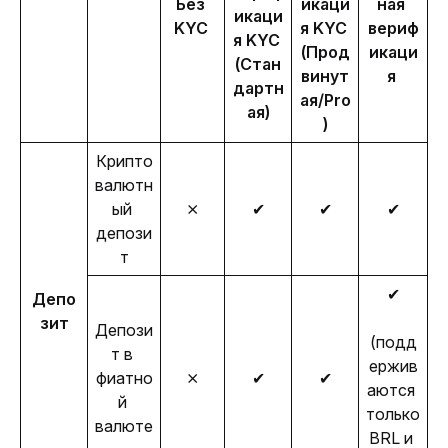
Без 
икаци
ная 
икаци
KYC 
я KYC 
вериф
я KYC 
(Прод
икаци
(Стан
винут
я 
дартн
ая/Pro
ая)
)
Крипто
валютн
ый 
⨯
✔
✔
✔
депози
т
✔
Депо
зит
Депози
(подд
т в 
ержив
фиатно
⨯
✔
✔
аются 
й 
только 
валюте
BRL и 