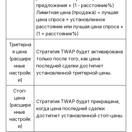
предложения × (1 - расстояние%)
Лимитная цена (продажа) = лучшая 
цена спроса + установленное 
расстояние или лучшая цена спроса × 
(1 + расстояние%)
Триггерна
я цена 
Стратегия TWAP будет активирована 
(расшире
только после того, как цена 
нные 
последней сделки достигнет 
настройк
установленной триггерной цены.
и)
Стоп-
цена 
Стратегия TWAP будет прекращена, 
(расшире
когда цена последней сделки 
нные 
достигнет установленной стоп-цены.
настройк
и)