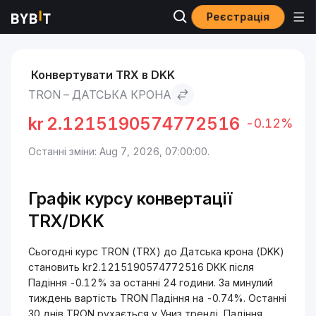
Реєстрація
Ринки
Ціна TRON TRX
TRON to Датська крона
Конвертувати TRX в DKK
TRON – ДАТСЬКА КРОНА
kr
2.1215190574772516
-0.12%
Останні зміни: Aug 7, 2026, 07:00:00.
Графік курсу конвертації
TRX/DKK
Сьогодні курс TRON (TRX) до Датська крона (DKK)
становить kr2.1215190574772516 DKK після
Падіння -0.12% за останні 24 години. За минулий
тиждень вартість TRON Падіння на -0.74%. Останні
30 днів TRON рухається у Униз тренді, Падіння