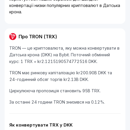
конвертації низки популярних криптовалют в Датська
крона.
Про TRON (TRX)
TRON — це криптовалюта, яку можна конвертувати в
Датська крона (DKK) на Bybit. Поточний обмінний
курс: 1 TRX = kr2.1215190574772516 DKK.
TRON має ринкову капіталізацію kr200.90B DKK та
24-годинний обсяг торгів kr2.13B DKK.
Циркулююча пропозиція становить 95B TRX.
За останні 24 години TRON знизився на 0.12%.
Як конвертувати TRX у DKK