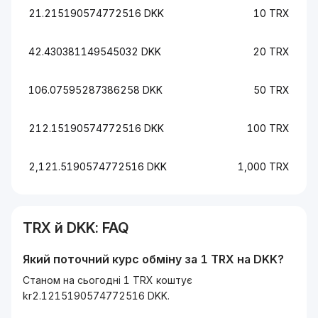
21.215190574772516 DKK
10 TRX
42.430381149545032 DKK
20 TRX
106.07595287386258 DKK
50 TRX
212.15190574772516 DKK
100 TRX
2,121.5190574772516 DKK
1,000 TRX
TRX
й
DKK
: FAQ
Який поточний курс обміну за 1
TRX
на
DKK
?
Станом на сьогодні 1 TRX коштує
kr2.1215190574772516 DKK.