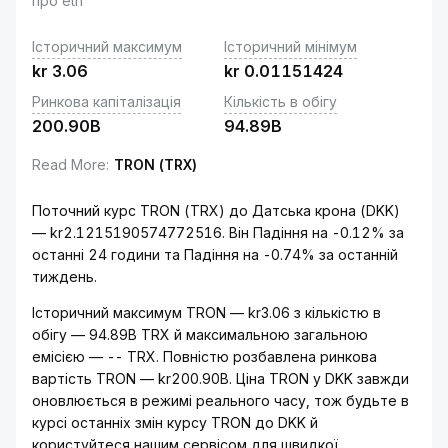
про eth
Історичний максимум
Історичний мінімум
kr
3.06
kr
0.01151424
Ринкова капіталізація
Кількість в обігу
200.90B
94.89B
Read More
:
TRON (TRX)
Поточний курс TRON (TRX) до Датська крона (DKK)
— kr2.1215190574772516. Він Падіння на -0.12% за
останні 24 години та Падіння на -0.74% за останній
тиждень.
Історичний максимум TRON — kr3.06 з кількістю в
обігу — 94.89B TRX й максимальною загальною
емісією — -- TRX. Повністю розбавлена ринкова
вартість TRON — kr200.90B. Ціна TRON у DKK завжди
оновлюється в режимі реального часу, тож будьте в
курсі останніх змін курсу TRON до DKK й
користуйтеся нашим сервісом для швидкої