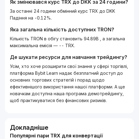
Як змінювався курс
TRX
до
DKK
за 24 години?
За останні 24 години обмінний курс TRX до DKK
Падіння на -0.12%.
Яка загальна кількість доступних
TRON
?
Кількість TRON в обігу становить 94.89B , а загальна
максимальна емісія — -- TRX.
Де шукати ресурси для навчання трейдингу?
Усім, хто хоче розширити свої знання у сфері торгівлі,
платформа Bybit Learn надає безплатний доступ до
основних торгових стратегій і порад щодо
ефективнішого використання нашої платформи. А ще
новачкам доступна наша програма демотрейдингу,
щоб практикуватися без фінансових ризиків.
Докладніше
Популярні пари TRX для конвертації