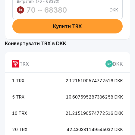
Витратити (70 ~ 68380)
DKK
kr
Купити TRX
Конвертувати TRX в DKK
TRX
DKK
1 TRX
2.1215190574772516 DKK
5 TRX
10.607595287386258 DKK
10 TRX
21.215190574772516 DKK
20 TRX
42.430381149545032 DKK