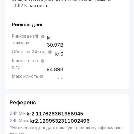
-1.97% вартості.
Ринкові дані
Ринкова капі
талізація
30.97B
Обсяг за 24 год.
0
Кількість в о
бігу
94.89B
Макс.кіл-сть
--
Референс
24h Мін.
kr
2.117626361958945
24h Макс.
kr
2.1299532311002496
*Нижченаведені дані показують ринкову інформацію