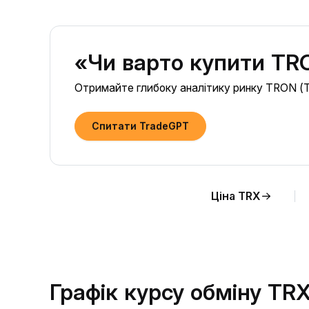
«Чи варто купити TR
Отримайте глибоку аналітику ринку TRON (TR
Спитати TradeGPT
Ціна TRX
Графік курсу обміну TR