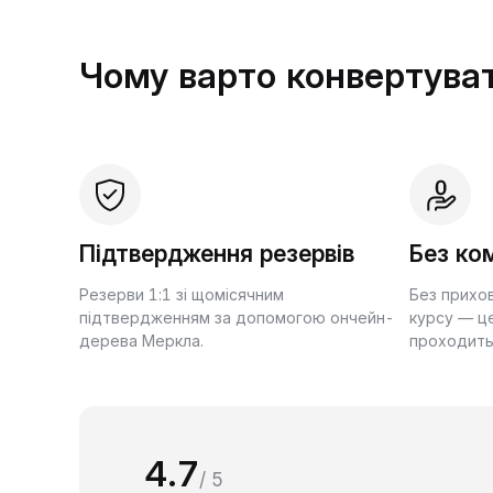
Чому варто конвертуват
Підтвердження резервів
Без ком
Резерви 1:1 зі щомісячним
Без прихо
підтвердженням за допомогою ончейн-
курсу — це
дерева Меркла.
проходить
4.7
/ 5