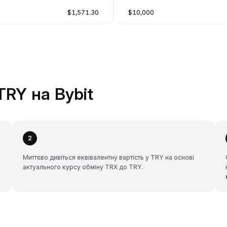
$1,571.30
$10,000
TRY на Bybit
2
Миттєво дивіться еквівалентну вартість у TRY на основі
актуального курсу обміну TRX до TRY.