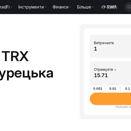
radFi
Інструменти
Фінанси
Більше
Витрачаєте
 TRX
Турецька
Отримуєте ~
0.001
0.01
0.1
Нульові к