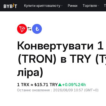
Купити криптовалюту
Ринки
Торгівля
T
Головна
TRX to TRY
Конвертувати 1
(TRON) в TRY (
ліра)
1 TRX ≈ ₺15.71 TRY
▲
+0.09%
24h
Останнє оновлення
：
2026/08/09 10:57
(
GMT+0
)