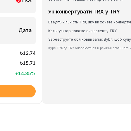
Як конвертувати TRX у TRY
Введіть кількість TRX, яку ви хочете конверту
Дата
Калькулятор покаже еквівалент у TRY
Зареєструйте обліковий запис Bybit, щоб купу
Курс TRX до TRY оновлюється в режимі реального ч
₺13.74
₺15.71
+
14.35
%