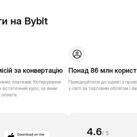
и на Bybit
ісій за конвертацію
Понад 86 млн корист
ваних платежів. Котирування
Приєднуйтеся до однієї з пров
 остаточний курс, за яким
у світі за торговим обсягом і лі
 оплата.
4.6
/ 5