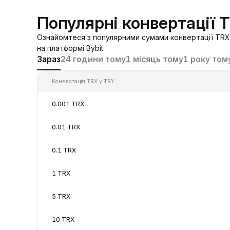
Популярні конвертації 
Ознайомтеся з популярними сумами конвертації TRX 
на платформі Bybit.
Зараз
24 години тому
1 місяць тому
1 року том
Конвертація TRX у TRY
0.001 TRX
0.01 TRX
0.1 TRX
1 TRX
5 TRX
10 TRX