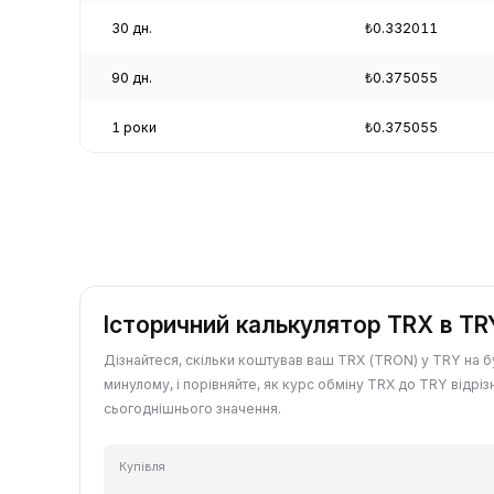
30 дн.
₺0.332011
90 дн.
₺0.375055
1 роки
₺0.375055
Історичний калькулятор TRX в TR
Дізнайтеся, скільки коштував ваш TRX (TRON) у TRY на б
минулому, і порівняйте, як курс обміну TRX до TRY відріз
сьогоднішнього значення.
Купівля