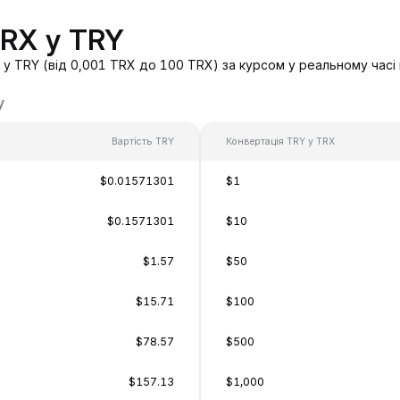
TRX у TRY
у TRY (від 0,001 TRX до 100 TRX) за курсом у реальному часі
у
Вартість TRY
Конвертація TRY у TRX
$0.01571301
$1
$0.1571301
$10
$1.57
$50
$15.71
$100
$78.57
$500
$157.13
$1,000