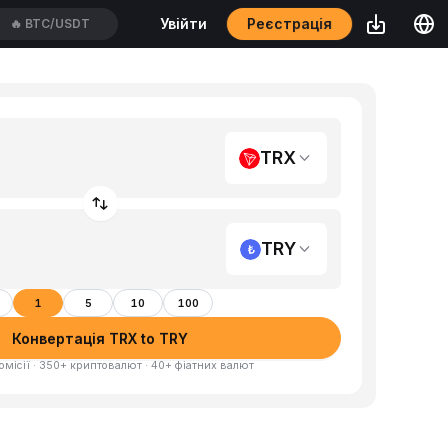
Реєстрація
Увійти
🔥
BTC/USDT
TRX
TRY
1
5
10
100
Конвертація TRX to TRY
омісії · 350+ криптовалют · 40+ фіатних валют