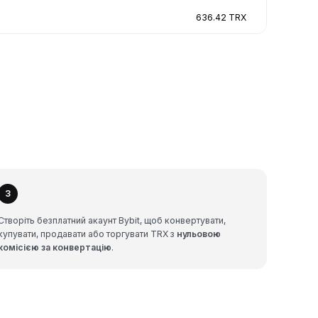
636.42 TRX
3
Створіть безплатний акаунт Bybit, щоб конвертувати,
купувати, продавати або торгувати TRX з
нульовою
комісією за конвертацію
.