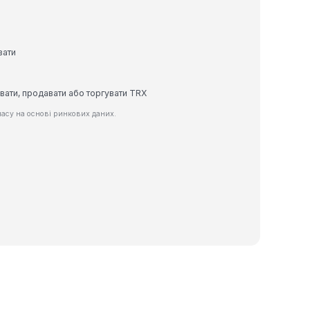
вати
вати, продавати або торгувати TRX
асу на основі ринкових даних.