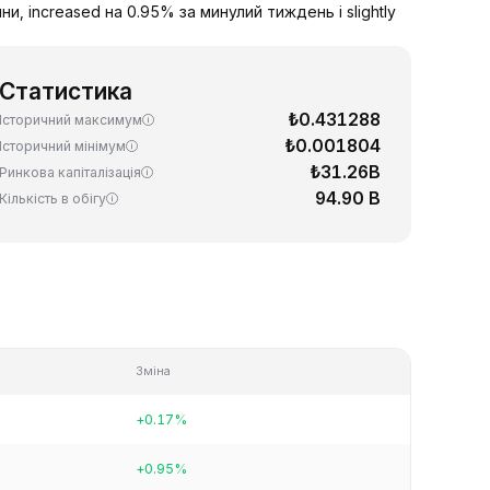
, increased на 0.95% за минулий тиждень і slightly
Статистика
₺0.431288
Історичний максимум
₺0.001804
Історичний мінімум
₺31.26B
Ринкова капіталізація
94.90 B
Кількість в обігу
Зміна
+0.17%
+0.95%