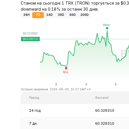
Станом на сьогодні 1 TRX (TRON) торгується за $0.32
downward на 0.18% за останні 30 днів.
24H
7D
14D
30D
60D
200D
Останнє оновлення: 2026-08-09, 10:57 GMT+0
Період
Високий
24 год
₺0.329310
7 дн.
₺0.329310