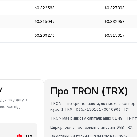
₺0.322568
₺0.327398
₺0.315047
₺0.332958
₺0.269273
₺0.315317
Про TRON (TRX)
Y
удь-яку дату в
TRON — це криптовалюта, яку можна конвертув
няється від
курс: 1 TRX = ₺15.713010170040901 TRY.
TRON має ринкову капіталізацію ₺1.49T TRY т
Циркулююча пропозиція становить 95B TRX.
TRX
За останні 24 години TRON зріс на 0.09%.