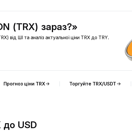
ON (TRX) зараз?»
X) від ШІ та аналіз актуальної ціни TRX до TRY.
Прогноз ціни TRX
Торгуйте TRX/USDT
X до USD