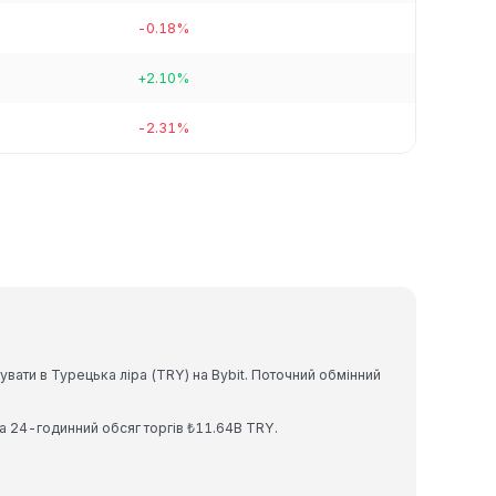
-0.18%
+2.10%
-2.31%
ати в Турецька ліра (TRY) на Bybit. Поточний обмінний
а 24-годинний обсяг торгів ₺11.64B TRY.