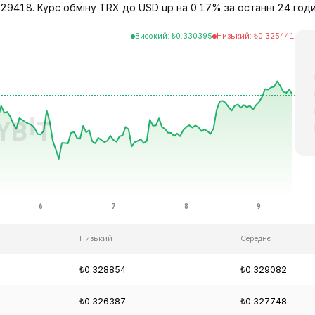
9418. Курс обміну TRX до USD up на 0.17% за останні 24 години
Високий
:
₺
0.330395
Низький
:
₺
0.325441
Низький
Середнє
₺0.328854
₺0.329082
₺0.326387
₺0.327748