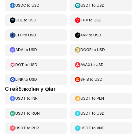
USDC
to
USD
USDT
to
USD
SOL
to
USD
TRX
to
USD
LTC
to
USD
XRP
to
USD
ADA
to
USD
DOGE
to
USD
DOT
to
USD
AVAX
to
USD
LINK
to
USD
SHIB
to
USD
Стейблкоїни у фіат
USDT
to
INR
USDT
to
PLN
USDT
to
RON
USDT
to
USD
USDT
to
PHP
USDT
to
VND