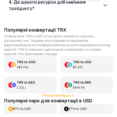
4. Де шукати ресурси для навчання
трейдингу?
Популярні конвертації TRX
Конвертуйте TRX в USD та інші фіатні валюти за курсом у
реальному часі. Завдяки агрегованим котируванням
маркетмейкерів на платформі Bybit ви можете перевіряти поточну
вартість TRX й упевнено здійснювати конвертацію за точним
курсом і без прихованих спредів.
TRX
to
SGD
TRX
to
USD
S$0.424
$0.331
TRX
to
AED
TRX
to
ARS
د.إ1.21
$495.56
Показати більше
↓
Популярні пари для конвертації в USD
BTC
to
USD
ETH
to
USD