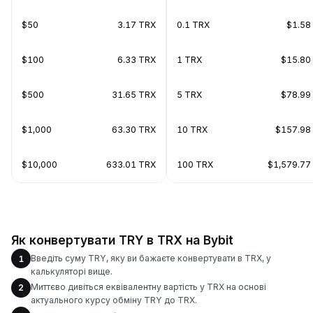
$50
3.17 TRX
0.1 TRX
$1.58
$100
6.33 TRX
1 TRX
$15.80
$500
31.65 TRX
5 TRX
$78.99
$1,000
63.30 TRX
10 TRX
$157.98
$10,000
633.01 TRX
100 TRX
$1,579.77
Як конвертувати TRY в TRX на Bybit
Введіть суму TRY, яку ви бажаєте конвертувати в TRX, у
1
калькуляторі вище.
Миттєво дивіться еквівалентну вартість у TRX на основі
2
актуального курсу обміну TRY до TRX.