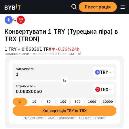
Реєстрація
Головна
TRY to TRX
Конвертувати 1 TRY (Турецька ліра) в
TRX (TRON)
1 TRY ≈ 0.063301 TRX
▼
-0.36%
24h
Останнє оновлення
：
2026/08/10 19:25
(
GMT+0
)
Витрачаєте
TRY
Отримуєте ~
TRX
1
10
50
100
500
1000
10000
Конвертація TRY to TRX
Нульові комісії · 350+ криптовалют · 40+ фіатних валют