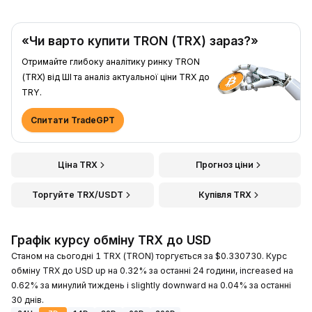
«Чи варто купити TRON (TRX) зараз?»
Отримайте глибоку аналітику ринку TRON
(TRX) від ШІ та аналіз актуальної ціни TRX до
TRY.
Спитати TradeGPT
Ціна TRX
Прогноз ціни
Торгуйте TRX/USDT
Купівля TRX
Графік курсу обміну TRX до USD
Станом на сьогодні 1 TRX (TRON) торгується за $0.330730. Курс
обміну TRX до USD up на 0.32% за останні 24 години, increased на
0.62% за минулий тиждень і slightly downward на 0.04% за останні
30 днів.