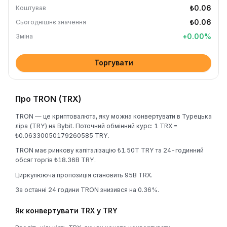
₺0.06
Коштував
₺0.06
Сьогоднішнє значення
+
0.00
%
Зміна
Торгувати
Про TRON (TRX)
TRON — це криптовалюта, яку можна конвертувати в Турецька
ліра (TRY) на Bybit. Поточний обмінний курс: 1 TRX =
₺0.06330050179260585 TRY.
TRON має ринкову капіталізацію ₺1.50T TRY та 24-годинний
обсяг торгів ₺18.36B TRY.
Циркулююча пропозиція становить 95B TRX.
За останні 24 години TRON знизився на 0.36%.
Як конвертувати TRX у TRY