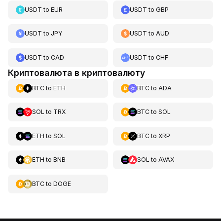
USDT
to
EUR
USDT
to
GBP
USDT
to
JPY
USDT
to
AUD
USDT
to
CAD
USDT
to
CHF
Криптовалюта в криптовалюту
BTC
to
ETH
BTC
to
ADA
SOL
to
TRX
BTC
to
SOL
ETH
to
SOL
BTC
to
XRP
ETH
to
BNB
SOL
to
AVAX
BTC
to
DOGE