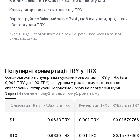
Введіть кількість TRX, яку ви хочете конвертувати
Калькулятор покаже еквівалент у TRY
Зареєструйте обліковий запис Bybit, щоб купувати, продавати
або торгувати TRX
Курс TRX до TRY оновлюється в режимі реального часу на основі
ринкових даних.
Популярні конвертації TRY у TRX
Ознайомтеся з популярними сумами конвертації TRY у TRX (від
0,001 TRY до 100 TRY) за курсом у реальному часі на основі
агрегованих котирувань маркетмейкерів на платформі Bybit.
Зараз
24 години тому
1 місяць тому
1 року тому
Конвертація TRY у TRX
Вартість TRX
Конвертація TRX у TRY
Вартість TRY
$1
0.0633 TRX
0.001 TRX
$0.01579766
$10
0.6330 TRX
0.01 TRX
$0.15797663