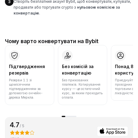
Створіть безплатний акаунт Bybit, щоб конвертувати, купувати,
3
продавати або торгувати crypto з
нульовою комісією за
конвертацію
.
Чому варто конвертувати на Bybit
Підтвердження
Без комісій за
Понад 86
резервів
конвертацію
користува
Резерви 1:1 зі
Без прихованих
Приєднуйтеся 
щомісячним
платежів. Котирування
провідних бір
підтвердженням за
курсу — це остаточний
торговим обс
допомогою ончейн-
курс, за яким проходить
ліквідністю.
дерева Меркла.
оплата.
4.7
/ 5