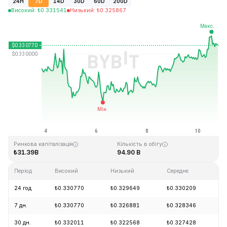
24H
7D
14D
30D
60D
200D
Високий
:
₺
0.331541
Низький
:
₺
0.325867
Останнє оновлення: 2026-08-10, 19:25 GMT+0
Історичний максимум
Історичний мінімум
₺0.431288
₺0.001804
Ринкова капіталізація
Кількість в обігу
₺31.39B
94.90 B
Період
Високий
Низький
Середнє
З
24 год
₺0.330770
₺0.329649
₺0.330209
+
7 дн.
₺0.330770
₺0.326881
₺0.328346
+
30 дн.
₺0.332011
₺0.322568
₺0.327428
-