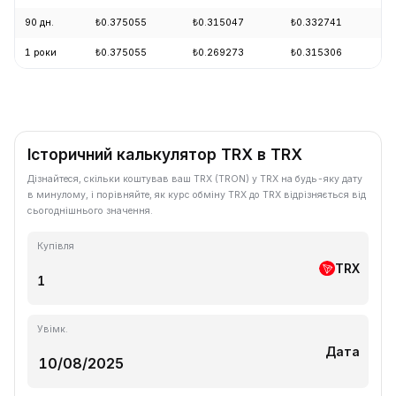
90 дн.
₺0.375055
₺0.315047
₺0.332741
+
1 роки
₺0.375055
₺0.269273
₺0.315306
-
Історичний калькулятор TRX в TRX
Дізнайтеся, скільки коштував ваш TRX (TRON) у TRX на будь-яку дату
в минулому, і порівняйте, як курс обміну TRX до TRX відрізняється від
сьогоднішнього значення.
Купівля
TRX
Увімк.
Дата