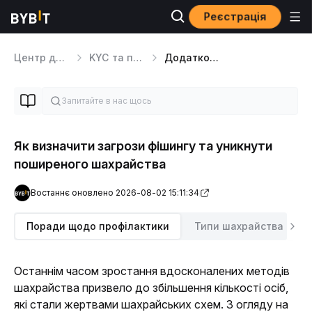
Реєстрація
Центр допомоги
KYC та питання безпеки
Додаткові функції безпеки
Як визначити загрози фішингу та уникнути
поширеного шахрайства
Востаннє оновлено 2026-08-02 15:11:34
Поради щодо профілактики
Типи шахрайства в кр
Останнім часом зростання вдосконалених методів 
шахрайства призвело до збільшення кількості осіб, 
які стали жертвами шахрайських схем. З огляду на 