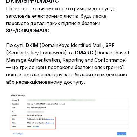
DKIM/SPF/DMARC
Після того, як ви зможете отримати доступ до 
заголовків електронних листів, будь ласка, 
перевірте деталі таких підписів безпеки 
SPF/DKIM/DMARC
.
По суті, 
DKIM 
(
DomainKeys Identified Mail
), 
SPF 
(
Sender Policy Framework
) та 
DMARC 
(
Domain-based 
Message Authentication, Reporting and Conformance
) 
— це три основні протоколи безпеки електронної 
пошти, встановлені для запобігання пошкодженню 
або несанкціонованому доступу.