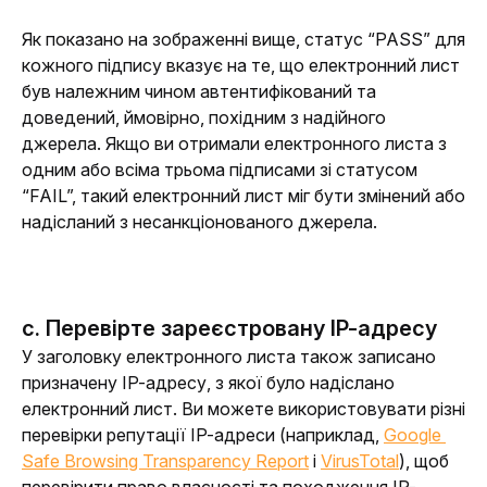
Як показано на зображенні вище, статус “PASS” для 
кожного підпису вказує на те, що електронний лист 
був належним чином автентифікований та 
доведений, ймовірно, похідним з надійного 
джерела. Якщо ви отримали електронного листа з 
одним або всіма трьома підписами зі статусом 
“FAIL”, такий електронний лист міг бути змінений або 
надісланий з несанкціонованого джерела.
c. Перевірте зареєстровану IP-адресу
У заголовку електронного листа також записано 
призначену IP-адресу, з якої було надіслано 
електронний лист. Ви можете використовувати різні 
перевірки репутації IP-адреси (наприклад, 
Google 
Safe Browsing Transparency Report
 і 
VirusTotal
), щоб 