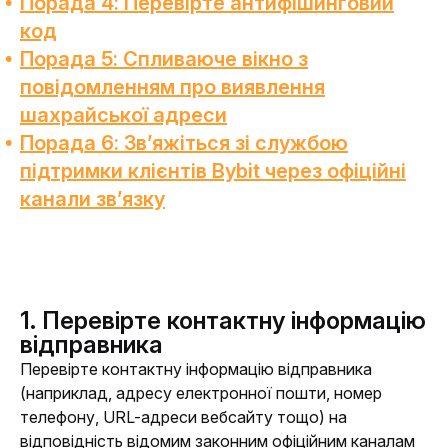
Порада 4: Перевірте антифішинговий
код
Порада 5: Спливаюче вікно з
повідомленням про виявлення
шахрайської адреси
Порада 6: Зв’яжіться зі службою
підтримки клієнтів Bybit через офіційні
канали зв’язку
1. Перевірте контактну інформацію
відправника
Перевірте контактну інформацію відправника 
(наприклад, адресу електронної пошти, номер 
телефону, URL-адреси вебсайту тощо) на 
відповідність відомим законним офіційним каналам 