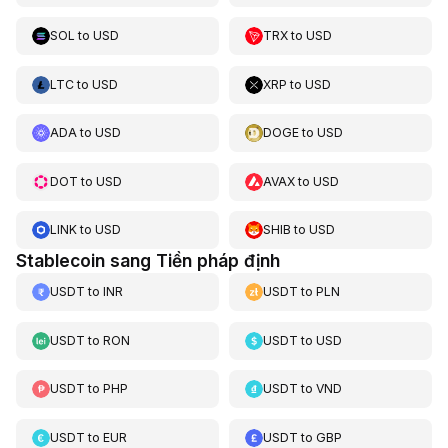
SOL
to
USD
TRX
to
USD
LTC
to
USD
XRP
to
USD
ADA
to
USD
DOGE
to
USD
DOT
to
USD
AVAX
to
USD
LINK
to
USD
SHIB
to
USD
Stablecoin sang Tiền pháp định
USDT
to
INR
USDT
to
PLN
USDT
to
RON
USDT
to
USD
USDT
to
PHP
USDT
to
VND
USDT
to
EUR
USDT
to
GBP