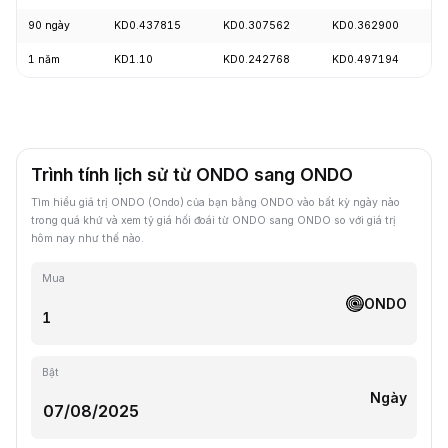
90 ngày
KD0.437815
KD0.307562
KD0.362900
-
1 năm
KD1.10
KD0.242768
KD0.497194
-
Trình tính lịch sử từ ONDO sang ONDO
Tìm hiểu giá trị ONDO (Ondo) của bạn bằng ONDO vào bất kỳ ngày nào
trong quá khứ và xem tỷ giá hối đoái từ ONDO sang ONDO so với giá trị
hôm nay như thế nào.
Mua
ONDO
Bật
Ngày