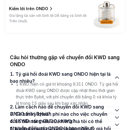
Kiếm lời trên ONDO
Gia tăng tài sản với Sinh lời Dễ dàng và Sinh lời
Trên chuỗi.
Câu hỏi thường gặp về chuyển đổi KWD sang
ONDO
1. Tỷ giá hối đoái KWD sang ONDO hiện tại là
bao nhiêu?
1 KWD hiện có giá trị khoảng 9.311 ONDO. Tỷ giá hối
đoái KWD sang ONDO được cập nhật theo thời gian
thực trên Bybit, với phí chuyển đổi bằng 0 và khóa tỷ
lệ trong 15 giây sau khi bạn xác nhận.
2. Làm cách nào để chuyển đổi KWD sang
ONDO trên Bybit?
3. Có bất kỳ khoản phí nào cho việc chuyển
đổi KWD sang ONDO không?
4. Số tiền tối thiểu của KWD mà tôi có thể
chuyển đổi sang ONDO là bao nhiêu?
5. Những yếu tố nào ảnh hưởng đến tỷ giá hối