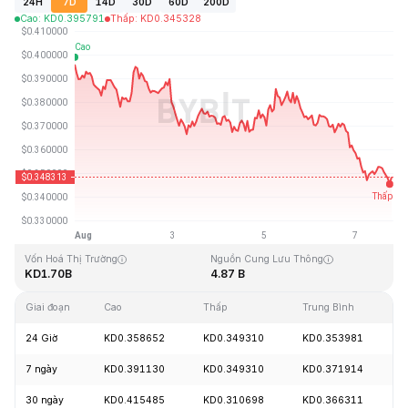
24H
7D
14D
30D
60D
200D
Cao
:
KD
0.395791
Thấp
:
KD
0.345328
Cập Nhật Lần Cuối: 2026-08-07, 19:23 GMT+0
Mức cao nhất mọi thời đại
Thấp nhất mọi thời đại
KD2.14
KD0.082171
Vốn Hoá Thị Trường
Nguồn Cung Lưu Thông
KD1.70B
4.87 B
Giai đoạn
Cao
Thấp
Trung Bình
T
24 Giờ
KD0.358652
KD0.349310
KD0.353981
-
7 ngày
KD0.391130
KD0.349310
KD0.371914
-
30 ngày
KD0.415485
KD0.310698
KD0.366311
+