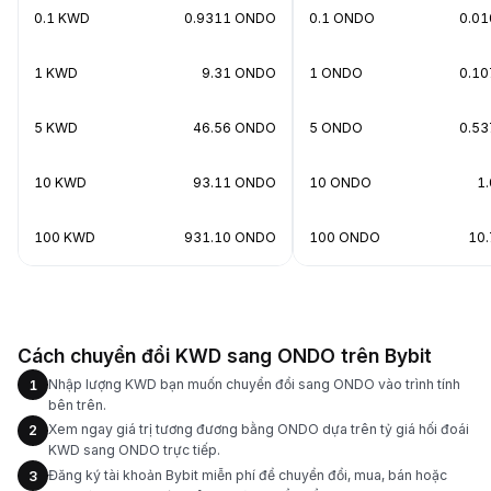
0.1 KWD
0.9311 ONDO
0.1 ONDO
0.0
1 KWD
9.31 ONDO
1 ONDO
0.1
5 KWD
46.56 ONDO
5 ONDO
0.5
10 KWD
93.11 ONDO
10 ONDO
1
100 KWD
931.10 ONDO
100 ONDO
10
Cách chuyển đổi KWD sang ONDO trên Bybit
Nhập lượng KWD bạn muốn chuyển đổi sang ONDO vào trình tính
1
bên trên.
Xem ngay giá trị tương đương bằng ONDO dựa trên tỷ giá hối đoái
2
KWD sang ONDO trực tiếp.
Đăng ký tài khoản Bybit miễn phí để chuyển đổi, mua, bán hoặc
3