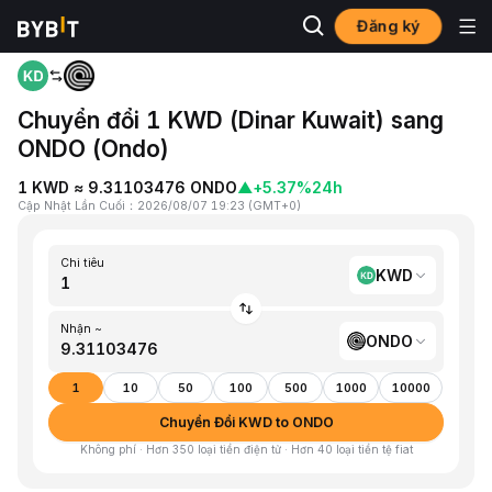
Đăng ký
Trang chủ
KWD to ONDO
Chuyển đổi 1 KWD (Dinar Kuwait) sang
ONDO (Ondo)
1 KWD ≈ 9.31103476 ONDO
▲
+5.37%
24h
Cập Nhật Lần Cuối
：
2026/08/07 19:23
(
GMT+0
)
Chi tiêu
KWD
Nhận ~
ONDO
1
10
50
100
500
1000
10000
Chuyển Đổi KWD to ONDO
Không phí · Hơn 350 loại tiền điện tử · Hơn 40 loại tiền tệ fiat