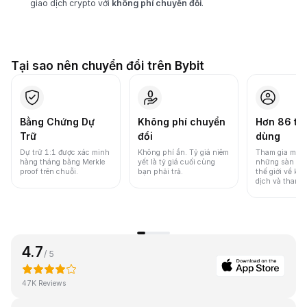
giao dịch crypto với
không phí chuyển đổi
.
Tại sao nên chuyển đổi trên Bybit
Bằng Chứng Dự
Không phí chuyển
Hơn 86 tri
Trữ
đổi
dùng
Dự trữ 1:1 được xác minh
Không phí ẩn. Tỷ giá niêm
Tham gia một 
hàng tháng bằng Merkle
yết là tỷ giá cuối cùng
những sàn gia
proof trên chuỗi.
bạn phải trả.
thế giới về khố
dịch và thanh
4.7
/ 5
47K Reviews