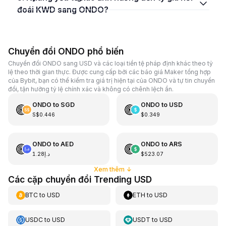
đoái KWD sang ONDO?
Chuyển đổi ONDO phổ biến
Chuyển đổi ONDO sang USD và các loại tiền tệ pháp định khác theo tỷ
lệ theo thời gian thực. Được cung cấp bởi các báo giá Maker tổng hợp
của Bybit, bạn có thể kiểm tra giá trị hiện tại của ONDO và tự tin chuyển
đổi, tận hưởng tỷ lệ chính xác và không có chênh lệch ẩn.
ONDO
to
SGD
ONDO
to
USD
S$0.446
$0.349
ONDO
to
AED
ONDO
to
ARS
د.إ1.28
$523.07
Xem thêm
↓
Các cặp chuyển đổi Trending USD
BTC
to
USD
ETH
to
USD
USDC
to
USD
USDT
to
USD