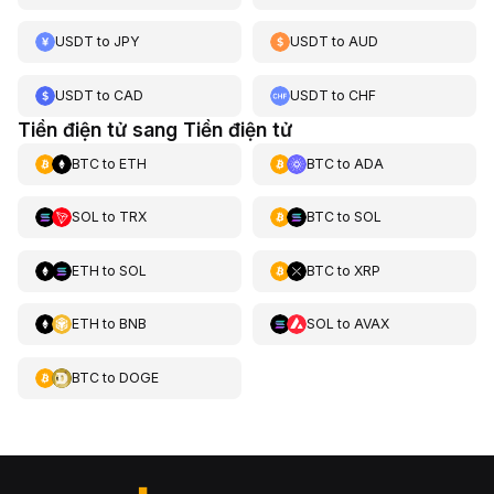
USDT
to
JPY
USDT
to
AUD
USDT
to
CAD
USDT
to
CHF
Tiền điện tử sang Tiền điện tử
BTC
to
ETH
BTC
to
ADA
SOL
to
TRX
BTC
to
SOL
ETH
to
SOL
BTC
to
XRP
ETH
to
BNB
SOL
to
AVAX
BTC
to
DOGE