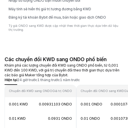
Nhập số lượng ONDO bạn muốn chuyển đổi
Máy tính sẽ hiển thị giá trị tương đương bằng KWD
Đăng ký tài khoản Bybit để mua, bán hoặc giao dịch ONDO
Tỷ giá ONDO sang KWD được cập nhật theo thời gian thực dựa trên dữ liệu
thị trường.
Các chuyển đổi KWD sang ONDO phổ biến
Khám phá các lượng chuyển đổi KWD sang ONDO phổ biến, từ 0,001
KWD đến 100 KWD, với giá trị chuyển đổi theo thời gian thực dựa trên
các báo giá Maker tổng hợp của Bybit.
Hiện tại
24 giờ trước
1 tháng trước
1 năm trước
Chuyển đổi KWD sang ONDO
Giá trị ONDO
Chuyển đổi ONDO sang KWD
Gi
0.001 KWD
0.00931103 ONDO
0.001 ONDO
0.00010
0.01 KWD
0.0931 ONDO
0.01 ONDO
0.00107