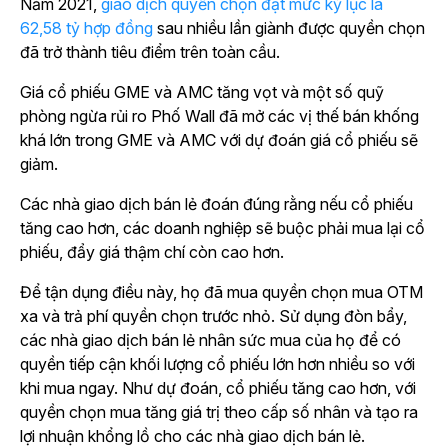
Năm 2021,
giao dịch quyền chọn đạt mức kỷ lục là
62,58 tỷ hợp đồng
sau nhiều lần giành được quyền chọn
đã trở thành tiêu điểm trên toàn cầu.
Giá cổ phiếu GME và AMC tăng vọt và một số quỹ
phòng ngừa rủi ro Phố Wall đã mở các vị thế bán khống
khá lớn trong GME và AMC với dự đoán giá cổ phiếu sẽ
giảm.
Các nhà giao dịch bán lẻ đoán đúng rằng nếu cổ phiếu
tăng cao hơn, các doanh nghiệp sẽ buộc phải mua lại cổ
phiếu, đẩy giá thậm chí còn cao hơn.
Để tận dụng điều này, họ đã mua quyền chọn mua OTM
xa và trả phí quyền chọn trước nhỏ. Sử dụng đòn bẩy,
các nhà giao dịch bán lẻ nhân sức mua của họ để có
quyền tiếp cận khối lượng cổ phiếu lớn hơn nhiều so với
khi mua ngay. Như dự đoán, cổ phiếu tăng cao hơn, với
quyền chọn mua tăng giá trị theo cấp số nhân và tạo ra
lợi nhuận khổng lồ cho các nhà giao dịch bán lẻ.