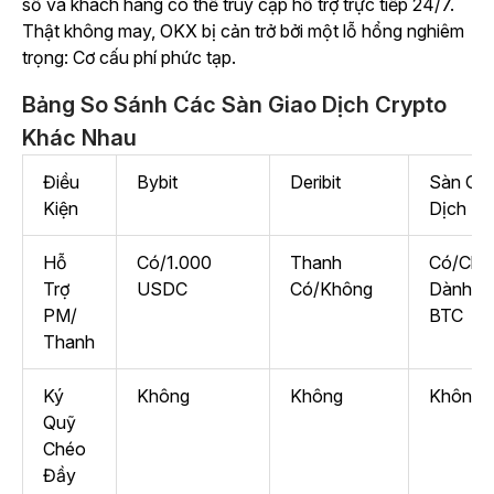
số và khách hàng có thể truy cập hỗ trợ trực tiếp 24/7.
Thật không may, OKX bị cản trở bởi một lỗ hổng nghiêm
trọng: Cơ cấu phí phức tạp.
Bảng So Sánh Các Sàn Giao Dịch Crypto
Khác Nhau
Điều
Bybit
Deribit
Sàn Gia
Kiện
Dịch De
Hỗ
Có/1.000
Thanh
Có/Chỉ
Trợ
USDC
Có/Không
Dành C
PM/
BTC
Thanh
Ký
Không
Không
Không
Quỹ
Chéo
Đầy