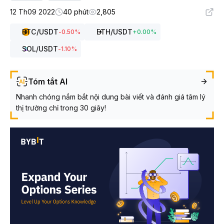
12 Th09 2022
40 phút
2,805
BTC
/USDT
ETH
/USDT
-0.50
%
+
0.00
%
SOL
/USDT
-1.10
%
Tóm tắt AI
Nhanh chóng nắm bắt nội dung bài viết và đánh giá tâm lý
thị trường chỉ trong 30 giây!