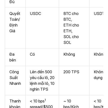
Đủ
Quyết
USDC
BTC cho
USDT
Toán/
BTC,
Định
ETH cho
Giá
ETH,
SOL cho
SOL
Đa
Có
Không
Không
bên
Công
Lên đến 500
200 TPS
Không 
Suất
yêu cầu lô, 20
dụng
Nhanh
lệnh mỗi lô, 10
nghìn TPS
1
Thanh
< 10 bps
~ 10
< 10
khoản
spread/$500
bps/Kích
bps/Kíc