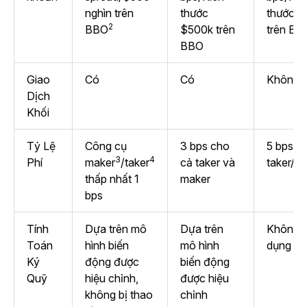
nghìn trên
thước
thước $
2
BBO
$500k trên
trên BB
BBO
Giao
Có
Có
Không
Dịch
Khối
Tỷ Lệ
Công cụ
3 bps cho
5 bps c
3
4
Phí
maker
/taker
cả taker và
taker/m
thấp nhất 1
maker
bps
Tính
Dựa trên mô
Dựa trên
Không 
Toán
hình biến
mô hình
dụng
Ký
động được
biến động
Quỹ
hiệu chỉnh,
được hiệu
không bị thao
chỉnh