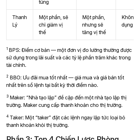
túng
Thanh
Một phần, sẽ
Một phần,
Không 
Lý
chỉ giảm vị
nhưng sẽ
dụng
thế
tăng vị thế
1
BPS: Điểm cơ bản — một đơn vị đo lường thường được
sử dụng trong lãi suất và các tỷ lệ phần trăm khác trong
tài chính.
2
BBO: Ưu đãi mua tốt nhất — giá mua và giá bán tốt
nhất trên sổ lệnh tại bất kỳ thời điểm nào.
3
Maker: “Nhà tạo lập” đề cập đến một nhà tạo lập thị
trường. Maker cung cấp thanh khoản cho thị trường.
4
Taker: Một “taker” đặt các lệnh ngay lập tức loại bỏ
thanh khoản khỏi thị trường.
Phần 3: Top 4 Chiến Lược Phòng