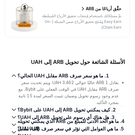
حقِّق أرباحًا من ARB
نمِّ ممتلكاتك باستخدام مُنتجات تحقيق الأرباح المُبسَّطة
Easy Earn ومُنتَج تحقيق الأرباح ضمن الشبكة (On-
Chain Earn).
الأسئلة الشائعة حول تحويل ARB إلى UAH
1. ما هو سعر صرف ARB مقابل UAH الحالي؟
يعادل 1 ARB حاليًا حوالي 3.462 UAH. ويتم تحديث سعر
صرف ARB مقابل UAH في الوقت الفعلي على Bybit، مع
عدم وجود رسوم تحويل وضمان تثبيت السعر لمدة 15 ثانية
بمجرد التأكيد.
2. كيف يمكنني تحويل ARB إلى UAH على Bybit؟
3. هل هناك أي رسوم على تحويل ARB إلى UAH؟
4. ما هو الحد الأدنى للمبلغ من ARB الذي يمكنني تحويله
إلى UAH؟
5. ما هي العوامل التي تؤثر في سعر صرف ARB مقابل