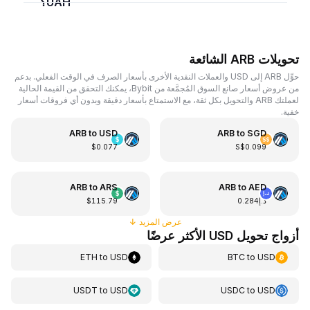
UAH؟
تحويلات ARB الشائعة
حوِّل ARB إلى USD والعملات النقدية الأخرى بأسعار الصرف في الوقت الفعلي. بدعم
من عروض أسعار صانع السوق المُجمَّعة من Bybit، يمكنك التحقق من القيمة الحالية
لعملتك ARB والتحويل بكل ثقة، مع الاستمتاع بأسعار دقيقة وبدون أي فروقات أسعار
خفية.
ARB
to
USD
ARB
to
SGD
$0.077
S$0.099
ARB
to
ARS
ARB
to
AED
د.إ0.284
$115.79
عرض المزيد
↓
أزواج تحويل USD الأكثر عرضًا
ETH
to
USD
BTC
to
USD
USDT
to
USD
USDC
to
USD