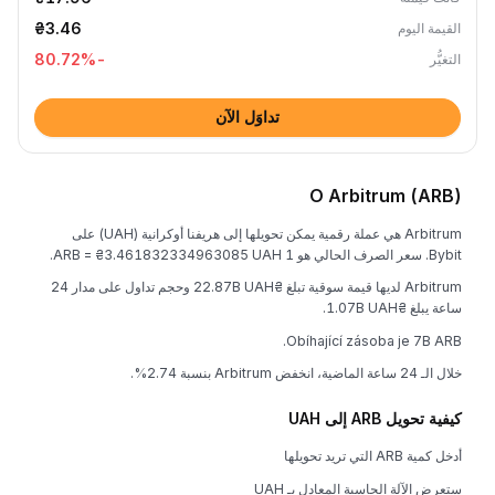
₴3.46
القيمة اليوم
%
-80.72
التغيُّر
تداوَل الآن
O Arbitrum (ARB)
Arbitrum هي عملة رقمية يمكن تحويلها إلى هريفنا أوكرانية (UAH) على
Bybit. سعر الصرف الحالي هو 1 ARB = ₴3.461832334963085 UAH.
Arbitrum لديها قيمة سوقية تبلغ ₴22.87B UAH وحجم تداول على مدار 24
ساعة يبلغ ₴1.07B UAH.
Obíhající zásoba je 7B ARB.
خلال الـ 24 ساعة الماضية، انخفض Arbitrum بنسبة 2.74%.
كيفية تحويل ARB إلى UAH
أدخل كمية ARB التي تريد تحويلها
ستعرض الآلة الحاسبة المعادل بـ UAH