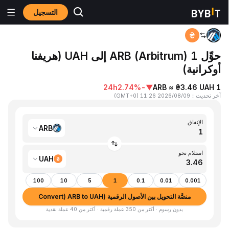
التسجيل
المنزٍل
ARB to UAH
حوِّل 1 ARB (Arbitrum) إلى UAH (هريفنا
أوكرانية)
24h
-2.74%
▼
1 ARB ≈ ₴3.46 UAH
آخر تحديث
：
2026/08/09 11:26
(
GMT+0
)
الإنفاق
ARB
استلام نحو
UAH
100
10
5
1
0.1
0.01
0.001
منصَّة التحويل بين الأصول الرقمية (Convert) ARB to UAH
بدون رسوم · أكثر من 350 عملة رقمية · أكثر من 40 عملة نقدية