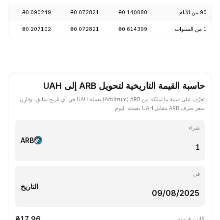
90 من الأيام
₴0.140080
₴0.072821
₴0.090249
-2.01%
1 من السنوات
₴0.614399
₴0.072821
₴0.207102
-83.30%
حاسبة القيمة التاريخية لتحويل ARB إلى UAH
تعرَّف على قيمة ما تملكه من ARB ‏(Arbitrum) بعملة UAH في أي تاريخ سابق، وقارِن
سعر صرف ARB مقابل UAH بقيمته اليوم.
شراء
ARB
في
التاريخ
₴17.96
كانت قيمته