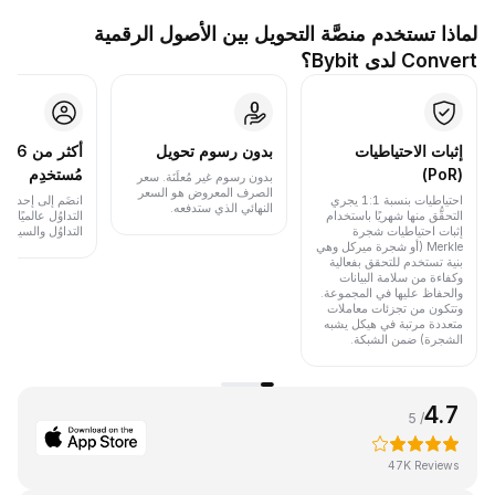
لماذا تستخدم منصَّة التحويل بين الأصول الرقمية
Convert لدى Bybit؟
إثبات الاحتياطيات
بدون رسوم تحويل
أكث
(PoR)
مُستخدِم
بدون رسوم غير مُعلَنَة. سعر
الصرف المعروض هو السعر
احتياطيات بنسبة 1:1 يجري
انضَم إلى إحدى أب
النهائي الذي ستدفعه.
التحقُّق منها شهريًا باستخدام
التداوُل عالميًا 
إثبات احتياطيات شجرة
التداوُل والسيولة.
Merkle (أو شجرة ميركل وهي
بنية تستخدم للتحقق بفعالية
وكفاءة من سلامة البيانات
والحفاظ عليها في المجموعة.
وتتكون من تجزئات معاملات
متعددة مرتبة في هيكل يشبه
الشجرة) ضمن الشبكة.
4.7
/ 5
47K Reviews