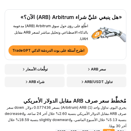
«هل ينبغي عليَّ شراء Arbitrum ‏(ARB) الآن؟»
اطَّلع على رؤى حول سوق Arbitrum ‏(ARB) مدعومة
بالذكاء الاصطناعي وتحليل مباشر لسعر ARB مقابل
UAH.
اطرح أسئلة على بوت الدردشة الذكي TradeGPT
سعر ARB
توقُّعات الأسعار
تداوَل ARB/USDT
شراء ARB
مُخطَّط سعر صرف ARB مقابل الدولار الأمريكي
يجري اليوم، تداوُل واحد (1) ARB ‏(Arbitrum) بسعر 0.077436 دولار. down سعر
صرف ARB مقابل الدولار الأمريكي بنسبة 2.60% خلال آخر 24 ساعة، وdecreased
بنسبة 5.13% خلال الأسبوع الماضي، وslightly downward بنسبة 18.59% خلال
آخر 30 يومًا.