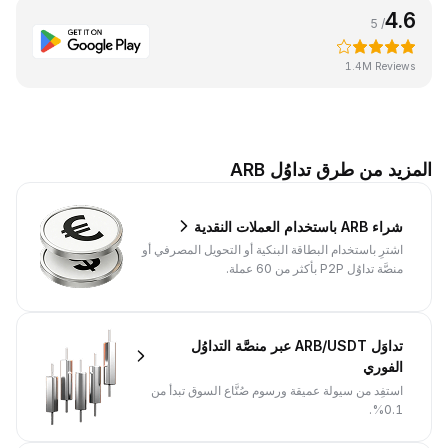
4.6
/ 5
1.4M Reviews
المزيد من طرق تداوُل ARB
شراء ARB باستخدام العملات النقدية
اشترِ باستخدام البطاقة البنكية أو التحويل المصرفي أو
منصَّة تداوُل P2P بأكثر من 60 عملة.
تداوَل ARB/USDT عبر منصَّة التداوُل
الفوري
استفِد من سيولة عميقة ورسوم صُنَّاع السوق تبدأ من
0.1%.