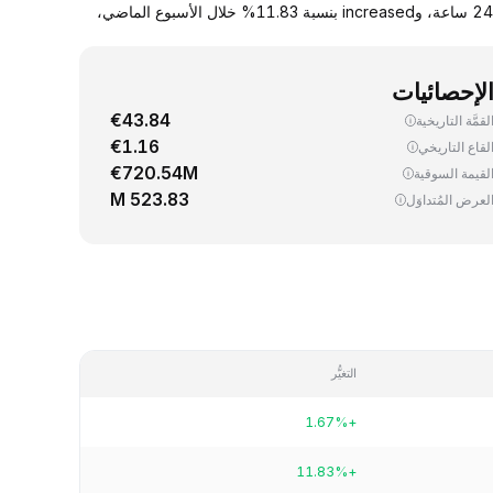
يجري اليوم، تداوُل واحد (1) ATOM ‏(Cosmos Hub) بسعر 1.38 دولار. up سعر صرف ATOM مقابل الدولار الأمريكي بنسبة 1.67% خلال آخر 24 ساعة، وincreased بنسبة 11.83% خلال الأسبوع الماضي،
لإحصائيات
€43.84
لقمَّة التاريخية
€1.16
لقاع التاريخي
€720.54M
لقيمة السوقية
523.83 M
لعرض المُتداوَل
التغيُّر
+1.67%
+11.83%