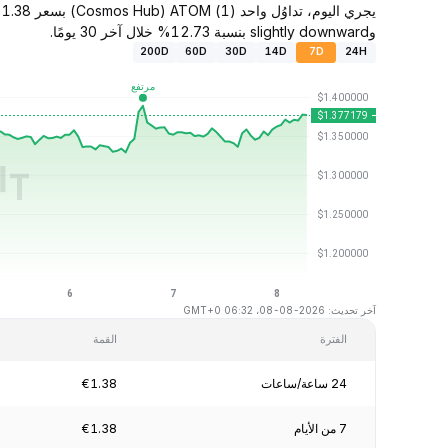
وslightly downward بنسبة 12.73% خلال آخر 30 يومًا.
200D
60D
30D
14D
7D
24H
آخر تحديث: 2026-08-08، 06:32 GMT+0
الفترة
القمة
24 ساعة/ساعات
€1.38
7 من الأيام
€1.38