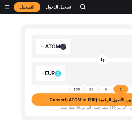
التسجيل
تسجيل الدخول
ATOM
EUR
100
10
5
1
صول الرقمية (Convert) ATOM to EUR
لة رقمية · أكثر من 40 عملة نقدية