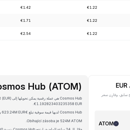
€1.42
€1.22
€1.71
€1.22
€2.54
€1.22
osmos Hub (ATOM)
AT ‏(Cosmos) بعملة EUR في أي تاريخ سابق، وقارِن سعر
€1.192823403235358 EUR.
Cosmos Hub لديها قيمة سوقية تبلغ €623.24M EUR وحجم تداول على مدار 24 ساعة يبلغ €17.43M EUR.
Obíhající zásoba je 524M ATOM.
ATOM
خلال الـ 24 ساعة الماضية، ارتفع Cosmos Hub بنسبة 2.00%.