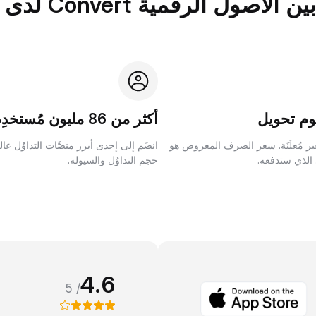
الرقمية Convert لدى Bybit؟
م تحويل
أكثر من 86 مليون مُستخدِم
ر مُعلَنَة. سعر الصرف المعروض هو
انضَم إلى إحدى أبرز منصَّات التداوُل عا
 الذي ستدفعه.
حجم التداوُل والسيولة.
4.6
/ 5