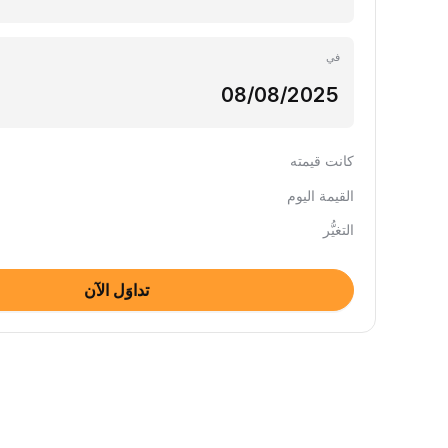
في
كانت قيمته
القيمة اليوم
التغيُّر
تداوَل الآن