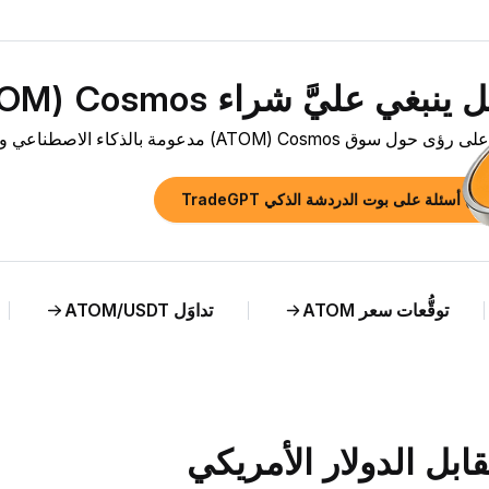
بغي عليَّ شراء Cosmos ‏(ATOM) الآن؟»
وق Cosmos ‏(ATOM) مدعومة بالذكاء الاصطناعي وتحليل مباشر لسعر ATOM مقابل EUR.
رح أسئلة على بوت الدردشة الذكي TradeGPT
توقُّعات سعر ATOM
تداوَل ATOM/USDT