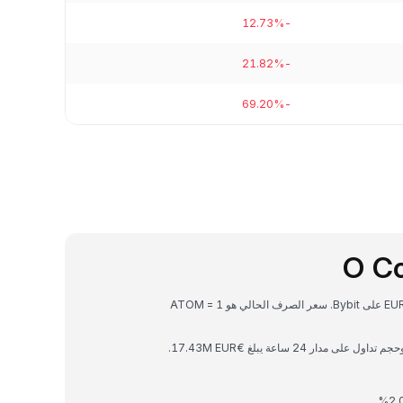
-12.73%
-21.82%
-69.20%
O C
Cosmos Hub هي عملة رقمية يمكن تحويلها إلى EUR (EUR) على Bybit. سعر الصرف الحالي هو 1 ATOM =