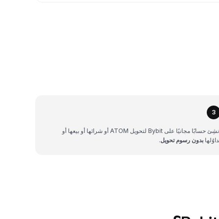
3
أنشِئ حسابًا مجانيًا على Bybit لتحويل ATOM أو شرائها أو بيعها أو
داوُلها
بدون رسوم تحويل
.