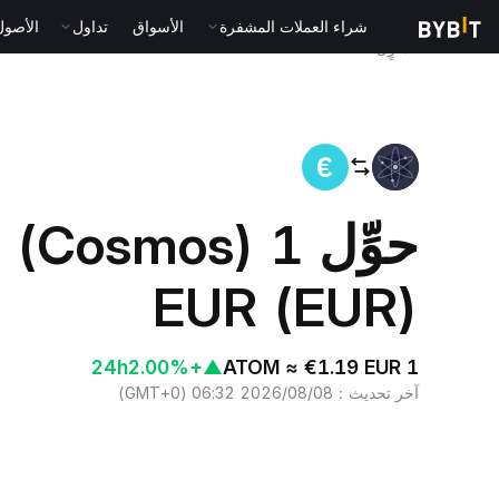
شراء العملات المشفرة
الأسواق
تداول
الأصول الت
المنزٍل
ATOM to EUR
EUR (EUR)
24h
+2.00%
▲
1 ATOM ≈ €1.19 EUR
آخر تحديث
：
2026/08/08 06:32
(
GMT+0
)