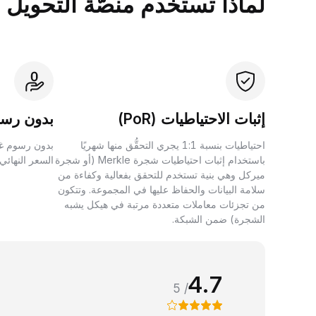
لماذا تستخدم منصَّة التحويل بين الأصول 
إثبات الاحتياطيات (PoR)
بدون رسو
احتياطيات بنسبة 1:1 يجري التحقُّق منها شهريًا
بدون رسوم غي
باستخدام إثبات احتياطيات شجرة Merkle (أو شجرة
السعر النهائي
ميركل وهي بنية تستخدم للتحقق بفعالية وكفاءة من
سلامة البيانات والحفاظ عليها في المجموعة. وتتكون
من تجزئات معاملات متعددة مرتبة في هيكل يشبه
الشجرة) ضمن الشبكة.
4.7
/ 5