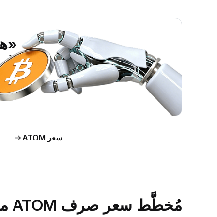
«هل ين
اطَّلع على رؤى حول س
اط
سعر ATOM
مُخطَّط سعر صرف ATOM مقابل الدولار الأمريكي