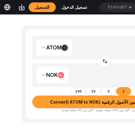
التسجيل
تسجيل الدخول
ETH/USDT
🔥
ATOM
NOK
100
10
5
1
ول الرقمية (Convert) ATOM to NOK
لة رقمية · أكثر من 40 عملة نقدية