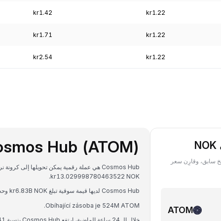
kr1.42
kr1.22
kr1.71
kr1.22
kr2.54
kr1.22
osmos Hub (ATOM)
ATOM ‏(Cosmos) بعملة NOK في أي تاريخ سابق، وقارِن سعر
kr13.029998780463522 NOK.
Cosmos Hub لديها قيمة سوقية تبلغ kr6.83B NOK وحجم تداول على مدار 24 ساعة يبلغ kr190.75M NOK.
Obíhající zásoba je 524M ATOM.
ATOM
خلال الـ 24 ساعة الماضية، ارتفع Cosmos Hub بنسبة 1.41%.