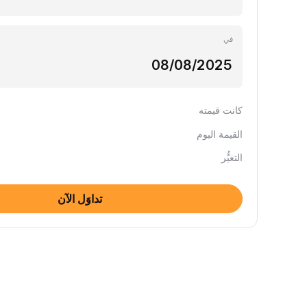
في
كانت قيمته
القيمة اليوم
التغيُّر
تداوَل الآن