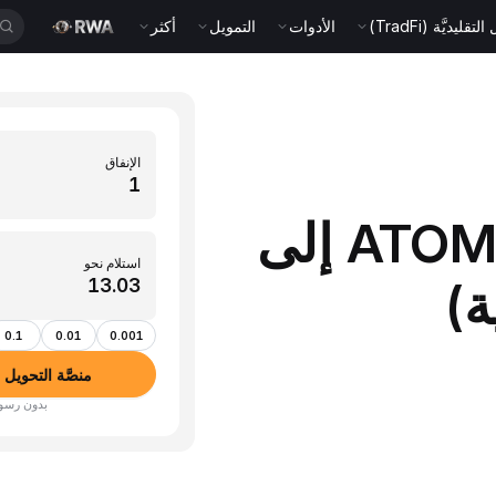
قليديَّة (TradFi)
الأدوات
التمويل
أكثر
الإنفاق
حوِّل 1 ATOM (Cosmos) إلى
استلام نحو
0.1
0.01
0.001
منصَّة التحويل بين الأص
بدون رسوم · أكثر من 350 عم