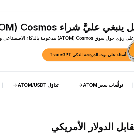
بغي عليَّ شراء Cosmos ‏(ATOM) الآن؟»
وق Cosmos ‏(ATOM) مدعومة بالذكاء الاصطناعي وتحليل مباشر لسعر ATOM مقابل NOK.
رح أسئلة على بوت الدردشة الذكي TradeGPT
توقُّعات سعر ATOM
تداوَل ATOM/USDT