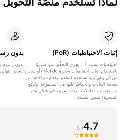
لماذا تستخدم منصَّة التحويل بين الأصول 
إثبات الاحتياطيات (PoR)
بدون رسو
احتياطيات بنسبة 1:1 يجري التحقُّق منها شهريًا
بدون رسوم غي
باستخدام إثبات احتياطيات شجرة Merkle (أو شجرة
السعر النهائي
ميركل وهي بنية تستخدم للتحقق بفعالية وكفاءة من
سلامة البيانات والحفاظ عليها في المجموعة. وتتكون
من تجزئات معاملات متعددة مرتبة في هيكل يشبه
الشجرة) ضمن الشبكة.
4.7
/ 5