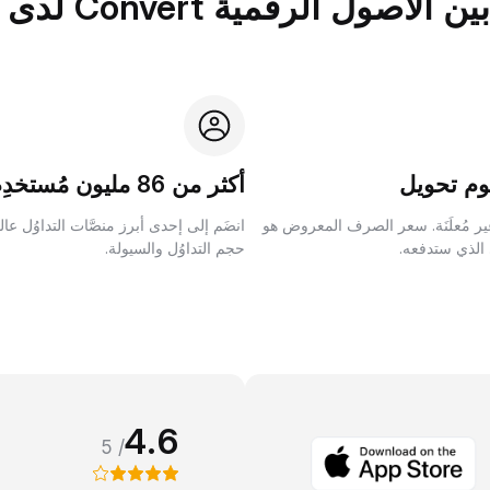
الرقمية Convert لدى Bybit؟
م تحويل
أكثر من 86 مليون مُستخدِم
ر مُعلَنَة. سعر الصرف المعروض هو
انضَم إلى إحدى أبرز منصَّات التداوُل عا
 الذي ستدفعه.
حجم التداوُل والسيولة.
4.6
/ 5