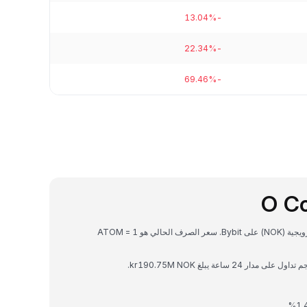
-13.04%
-22.34%
-69.46%
O C
Cosmos Hub هي عملة رقمية يمكن تحويلها إلى كرونة نرويجية (NOK) على Bybit. سعر الصرف الحالي هو 1 ATOM =