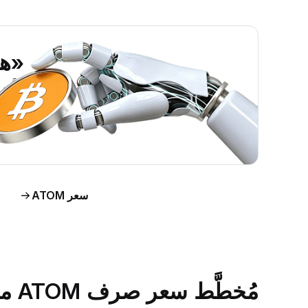
«هل ين
اطَّلع على رؤى حول س
اط
سعر ATOM
مُخطَّط سعر صرف ATOM مقابل الدولار الأمريكي