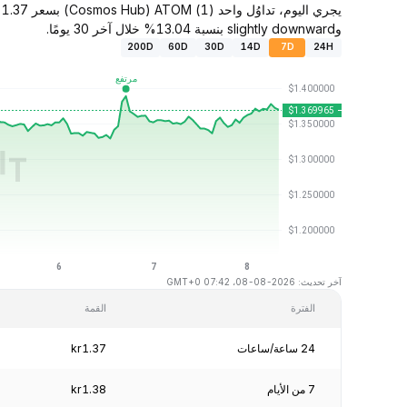
وslightly downward بنسبة 13.04% خلال آخر 30 يومًا.
200D
60D
30D
14D
7D
24H
آخر تحديث: 2026-08-08، 07:42 GMT+0
الفترة
القمة
24 ساعة/ساعات
kr1.37
7 من الأيام
kr1.38