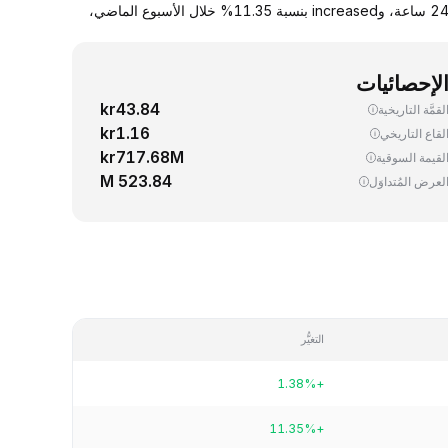
يجري اليوم، تداوُل واحد (1) ATOM ‏(Cosmos Hub) بسعر 1.37 دولار. up سعر صرف ATOM مقابل الدولار الأمريكي بنسبة 1.38% خلال آخر 24 ساعة، وincreased بنسبة 11.35% خلال الأسبوع الماضي،
لإحصائيات
kr43.84
لقمَّة التاريخية
kr1.16
لقاع التاريخي
kr717.68M
لقيمة السوقية
523.84 M
لعرض المُتداوَل
التغيُّر
+1.38%
+11.35%