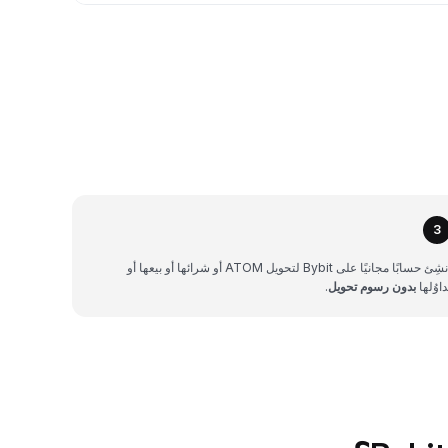
3
أنشِئ حسابًا مجانيًا على Bybit لتحويل ATOM أو شرائها أو بيعها أو
داوُلها
بدون رسوم تحويل
.