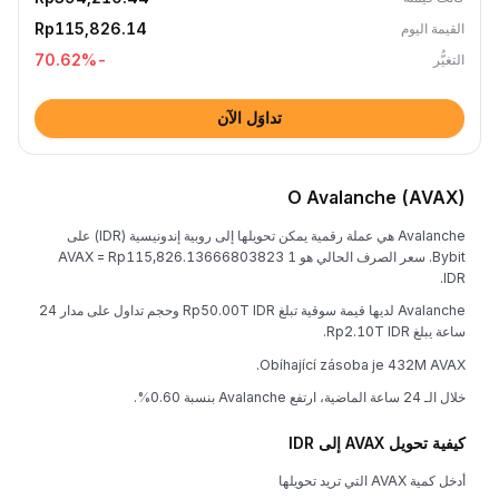
Rp115,826.14
القيمة اليوم
%
-70.62
التغيُّر
تداوَل الآن
O Avalanche (AVAX)
Avalanche هي عملة رقمية يمكن تحويلها إلى روبية إندونيسية (IDR) على
Bybit. سعر الصرف الحالي هو 1 AVAX = Rp115,826.13666803823
IDR.
Avalanche لديها قيمة سوقية تبلغ Rp50.00T IDR وحجم تداول على مدار 24
ساعة يبلغ Rp2.10T IDR.
Obíhající zásoba je 432M AVAX.
خلال الـ 24 ساعة الماضية، ارتفع Avalanche بنسبة 0.60%.
كيفية تحويل AVAX إلى IDR
أدخل كمية AVAX التي تريد تحويلها