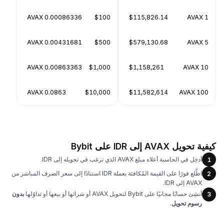
0.00086336 AVAX
$100
$115,826.14
1 AVAX
0.00431681 AVAX
$500
$579,130.68
5 AVAX
0.00863363 AVAX
$1,000
$1,158,261
10 AVAX
0.0863 AVAX
$10,000
$11,582,614
100 AVAX
كيفية تحويل AVAX إلى IDR على Bybit
أدخِل في الحاسبة أعلاه مبلغ AVAX الذي ترغب في تحويله إلى IDR.
1
اطَّلع فورًا على القيمة المُكافئة بعملة IDR استنادًا إلى سعر الصرف المباشر من
2
AVAX إلى IDR.
أنشِئ حسابًا مجانيًا على Bybit لتحويل AVAX أو شرائها أو بيعها أو تداوُلها
بدون
3
رسوم تحويل
.