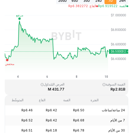
200D
60D
30D
14D
7D
24H
القمة
:
6.919522
Rp
القاع
:
6.382272
Rp
آخر تحديث: 2026-08-10، 03:05 GMT+0
القمَّة التاريخية
القاع التاريخي
Rp2.80
Rp144.96
القيمة السوقية
العرض المُتداوَل
431.77 M
Rp2.81B
الفترة
القمة
القاع
المتوسِّط
24 ساعة/ساعات
Rp6.50
Rp6.42
Rp6.46
+0.43%
7 من الأيام
Rp6.68
Rp6.42
Rp6.52
+0.38%
30 من الأيام
Rp6.78
Rp6.18
Rp6.51
-3.42%