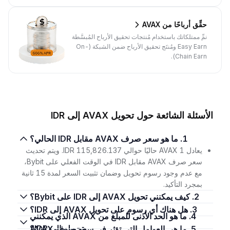
حقِّق أرباحًا من AVAX
نمِّ ممتلكاتك باستخدام مُنتجات تحقيق الأرباح المُبسَّطة
Easy Earn ومُنتَج تحقيق الأرباح ضمن الشبكة (On-
Chain Earn).
الأسئلة الشائعة حول تحويل AVAX إلى IDR
1. ما هو سعر صرف AVAX مقابل IDR الحالي؟
يعادل 1 AVAX حاليًا حوالي 115,826.137 IDR. ويتم تحديث
سعر صرف AVAX مقابل IDR في الوقت الفعلي على Bybit،
مع عدم وجود رسوم تحويل وضمان تثبيت السعر لمدة 15 ثانية
بمجرد التأكيد.
2. كيف يمكنني تحويل AVAX إلى IDR على Bybit؟
3. هل هناك أي رسوم على تحويل AVAX إلى IDR؟
4. ما هو الحد الأدنى للمبلغ من AVAX الذي يمكنني
تحويله إلى IDR؟
5. ما هي العوامل التي تؤثر في سعر صرف AVAX