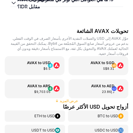
مقابل IDR؟
تحويلات AVAX الشائعة
حوِّل AVAX إلى USD والعملات النقدية الأخرى بأسعار الصرف في الوقت الفعلي.
بدعم من عروض أسعار صانع السوق المُجمَّعة من Bybit، يمكنك التحقق من القيمة
الحالية لعملتك AVAX والتحويل بكل ثقة، مع الاستمتاع بأسعار دقيقة وبدون أي
فروقات أسعار خفية.
AVAX
to
USD
AVAX
to
SGD
$6.5
S$8.31
AVAX
to
ARS
AVAX
to
AED
د.إ23.86
$9,703.05
عرض المزيد
↓
أزواج تحويل USD الأكثر عرضًا
ETH
to
USD
BTC
to
USD
USDT
to
USD
USDC
to
USD