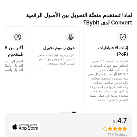
لماذا تستخدم منصَّة التحويل بين الأصول الرقمية
Convert لدى Bybit؟
إثبات الاحتياطيات
بدون رسوم تحويل
أكث
(PoR)
مُستخدِم
بدون رسوم غير مُعلَنَة. سعر
الصرف المعروض هو السعر
احتياطيات بنسبة 1:1 يجري
انضَم إلى إحدى أب
النهائي الذي ستدفعه.
التحقُّق منها شهريًا باستخدام
التداوُل عالميًا 
إثبات احتياطيات شجرة
التداوُل والسيولة.
Merkle (أو شجرة ميركل وهي
بنية تستخدم للتحقق بفعالية
وكفاءة من سلامة البيانات
والحفاظ عليها في المجموعة.
وتتكون من تجزئات معاملات
متعددة مرتبة في هيكل يشبه
الشجرة) ضمن الشبكة.
4.7
/ 5
47K Reviews