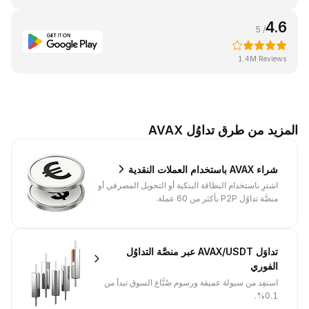
4.6
/ 5
1.4M Reviews
المزيد من طرق تداوُل AVAX
شراء AVAX باستخدام العملات النقدية
اشترِ باستخدام البطاقة البنكية أو التحويل المصرفي أو
منصَّة تداوُل P2P بأكثر من 60 عملة.
تداوَل AVAX/USDT عبر منصَّة التداوُل
الفوري
استفِد من سيولة عميقة ورسوم صُنَّاع السوق تبدأ من
0.1%.