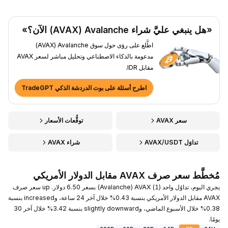
«هل ينبغي عليَّ شراء Avalanche ‏(AVAX) الآن؟»
اطَّلع على رؤى حول سوق Avalanche ‏(AVAX)
مدعومة بالذكاء الاصطناعي وتحليل مباشر لسعر AVAX
مقابل IDR.
اطرح أسئلة على بوت الدردشة الذكي TradeGPT
سعر AVAX
توقُّعات الأسعار
تداوَل AVAX/USDT
شراء AVAX
مُخطَّط سعر صرف AVAX مقابل الدولار الأمريكي
يجري اليوم، تداوُل واحد (1) AVAX ‏(Avalanche) بسعر 6.50 دولار. up سعر صرف
AVAX مقابل الدولار الأمريكي بنسبة 0.43% خلال آخر 24 ساعة، وincreased بنسبة
0.38% خلال الأسبوع الماضي، وslightly downward بنسبة 3.42% خلال آخر 30
يومًا.