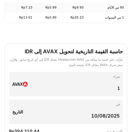
90 من الأيام
Rp9.90
Rp5.89
Rp7.23
+0.31%
1 من السنوات
Rp35.23
Rp5.89
Rp13.61
-73.09%
حاسبة القيمة التاريخية لتحويل AVAX إلى IDR
تعرَّف على قيمة ما تملكه من AVAX ‏(Avalanche) بعملة IDR في أي تاريخ سابق، وقارِن
سعر صرف AVAX مقابل IDR بقيمته اليوم.
شراء
AVAX
في
التاريخ
Rp394,210.44
كانت قيمته