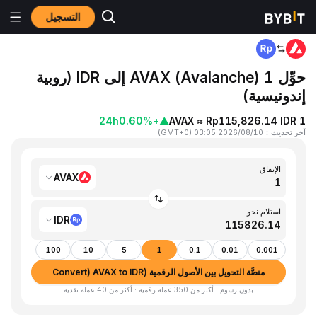
التسجيل
المنزٍل
AVAX to IDR
حوِّل 1 AVAX (Avalanche) إلى IDR (روبية
إندونيسية)
24h
+0.60%
▲
1 AVAX ≈ Rp115,826.14 IDR
آخر تحديث
：
2026/08/10 03:05
(
GMT+0
)
الإنفاق
AVAX
استلام نحو
IDR
100
10
5
1
0.1
0.01
0.001
منصَّة التحويل بين الأصول الرقمية (Convert) AVAX to IDR
بدون رسوم · أكثر من 350 عملة رقمية · أكثر من 40 عملة نقدية