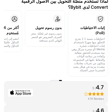
لماذا تستخدم منصَّة التحويل بين الأصول الرقمية
Convert لدى Bybit؟
إثبات الاحتياطيات
بدون رسوم تحويل
أكث
(PoR)
مُستخدِم
بدون رسوم غير مُعلَنَة. سعر
الصرف المعروض هو السعر
احتياطيات بنسبة 1:1 يجري
انضَم إلى إحدى أب
النهائي الذي ستدفعه.
التحقُّق منها شهريًا باستخدام
التداوُل عالميًا 
إثبات احتياطيات شجرة
التداوُل والسيولة.
Merkle (أو شجرة ميركل وهي
بنية تستخدم للتحقق بفعالية
وكفاءة من سلامة البيانات
والحفاظ عليها في المجموعة.
وتتكون من تجزئات معاملات
متعددة مرتبة في هيكل يشبه
الشجرة) ضمن الشبكة.
4.7
/ 5
47K Reviews
4.6
/ 5