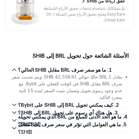
حقِّق أرباحًا من SHIB
نمِّ ممتلكاتك باستخدام مُنتجات تحقيق الأرباح المُبسَّطة
Easy Earn ومُنتَج تحقيق الأرباح ضمن الشبكة (On-
Chain Earn).
الأسئلة الشائعة حول تحويل BRL إلى SHIB
1. ما هو سعر صرف BRL مقابل SHIB الحالي؟
يعادل 1 BRL حاليًا حوالي 42,558.91 SHIB. ويتم تحديث سعر
صرف BRL مقابل SHIB في الوقت الفعلي على Bybit، مع
عدم وجود رسوم تحويل وضمان تثبيت السعر لمدة 15 ثانية
بمجرد التأكيد.
2. كيف يمكنني تحويل BRL إلى SHIB على Bybit؟
3. هل هناك أي رسوم على تحويل BRL إلى SHIB؟
4. ما هو الحد الأدنى للمبلغ من BRL الذي يمكنني تحويله
إلى SHIB؟
5. ما هي العوامل التي تؤثر في سعر صرف BRL مقابل
SHIB؟