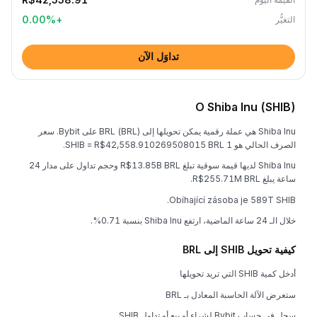
0.00
%
+
التغيُّر
تداوَل الآن
O Shiba Inu (SHIB)
Shiba Inu هي عملة رقمية يمكن تحويلها إلى BRL (BRL) على Bybit. سعر
الصرف الحالي هو 1 SHIB = R$42,558.910269508015 BRL.
Shiba Inu لديها قيمة سوقية تبلغ R$13.85B BRL وحجم تداول على مدار 24
ساعة يبلغ R$255.71M BRL.
Obíhající zásoba je 589T SHIB.
خلال الـ 24 ساعة الماضية، ارتفع Shiba Inu بنسبة 0.71%.
كيفية تحويل SHIB إلى BRL
أدخل كمية SHIB التي تريد تحويلها
ستعرض الآلة الحاسبة المعادل بـ BRL
سجل في حساب Bybit لشراء أو بيع أو تداول SHIB