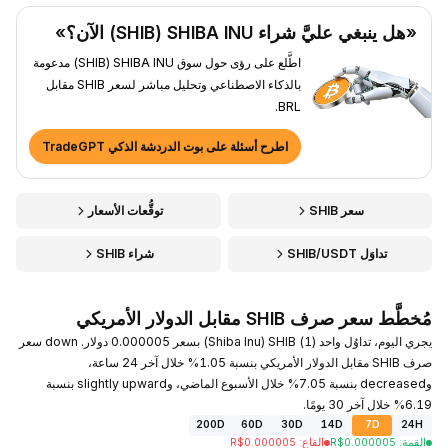
«هل ينبغي عليَّ شراء SHIBA INU ‏(SHIB) الآن؟»
اطَّلع على رؤى حول سوق SHIBA INU ‏(SHIB) مدعومة
بالذكاء الاصطناعي وتحليل مباشر لسعر SHIB مقابل
BRL.
اطرح أسئلة على بوت الدردشة الذكي TradeGPT
سعر SHIB
توقُّعات الأسعار
تداوَل SHIB/USDT
شراء SHIB
مُخطَّط سعر صرف SHIB مقابل الدولار الأمريكي
يجري اليوم، تداوُل واحد (1) SHIB ‏(Shiba Inu) بسعر 0.000005 دولار. down سعر
صرف SHIB مقابل الدولار الأمريكي بنسبة 1.05% خلال آخر 24 ساعة،
وdecreased بنسبة 7.05% خلال الأسبوع الماضي، وslightly upward بنسبة
6.19% خلال آخر 30 يومًا.
200D
60D
30D
14D
7D
24H
القمة
:
0.000005
R$
القاع
:
0.000005
R$