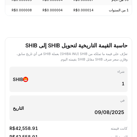
1 من السنوات
R$0.000014
R$0.000004
R$0.000008
24%
حاسبة القيمة التاريخية لتحويل SHIB إلى SHIB
تعرَّف على قيمة ما تملكه من SHIB ‏(SHIBA INU) بعملة SHIB في أي تاريخ سابق،
وقارِن سعر صرف SHIB مقابل SHIB بقيمته اليوم.
شراء
SHIB
في
التاريخ
R$42,558.91
كانت قيمته
R$42,558.91
القيمة اليوم