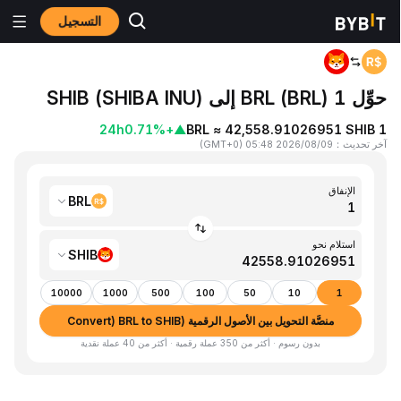
التسجيل
المنزٍل
BRL to SHIB
حوِّل 1 BRL (BRL) إلى SHIB (SHIBA INU)
24h
+0.71%
▲
1 BRL ≈ 42,558.91026951 SHIB
آخر تحديث
：
2026/08/09 05:48
(
GMT+0
)
الإنفاق
BRL
استلام نحو
SHIB
10000
1000
500
100
50
10
1
منصَّة التحويل بين الأصول الرقمية (Convert) BRL to SHIB
بدون رسوم · أكثر من 350 عملة رقمية · أكثر من 40 عملة نقدية