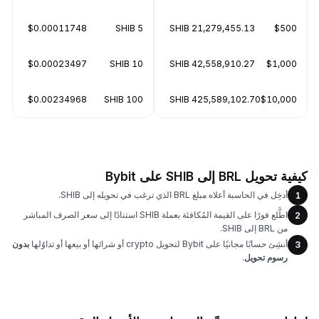
$0.00011748
5 SHIB
21,279,455.13 SHIB
$500
$0.00023497
10 SHIB
42,558,910.27 SHIB
$1,000
$0.00234968
100 SHIB
425,589,102.70 SHIB
$10,000
كيفية تحويل BRL إلى SHIB على Bybit
أدخِل في الحاسبة أعلاه مبلغ BRL الذي ترغب في تحويله إلى SHIB.
1
اطَّلع فورًا على القيمة المُكافئة بعملة SHIB استنادًا إلى سعر الصرف المباشر
2
من BRL إلى SHIB.
أنشِئ حسابًا مجانيًا على Bybit لتحويل crypto أو شرائها أو بيعها أو تداوُلها
بدون
3
رسوم تحويل
.