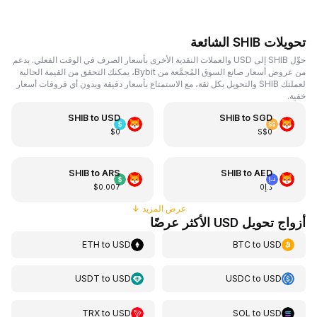
تحويلات SHIB الشائعة
حوِّل SHIB إلى USD والعملات النقدية الأخرى بأسعار الصرف في الوقت الفعلي. بدعم
من عروض أسعار صانع السوق المُجمَّعة من Bybit، يمكنك التحقق من القيمة الحالية
لعملتك SHIB والتحويل بكل ثقة، مع الاستمتاع بأسعار دقيقة وبدون أي فروقات أسعار
خفية.
SHIB
to
USD
SHIB
to
SGD
$0
S$0
SHIB
to
ARS
SHIB
to
AED
د.إ0
$0.007
عرض المزيد
↓
أزواج تحويل USD الأكثر عرضًا
ETH
to
USD
BTC
to
USD
USDT
to
USD
USDC
to
USD
TRX
to
USD
SOL
to
USD