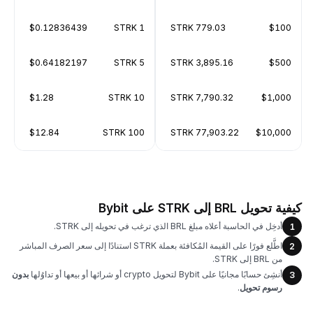
$0.12836439
1 STRK
779.03 STRK
$100
$0.64182197
5 STRK
3,895.16 STRK
$500
$1.28
10 STRK
7,790.32 STRK
$1,000
$12.84
100 STRK
77,903.22 STRK
$10,000
كيفية تحويل BRL إلى STRK على Bybit
أدخِل في الحاسبة أعلاه مبلغ BRL الذي ترغب في تحويله إلى STRK.
1
اطَّلع فورًا على القيمة المُكافئة بعملة STRK استنادًا إلى سعر الصرف المباشر
2
من BRL إلى STRK.
أنشِئ حسابًا مجانيًا على Bybit لتحويل crypto أو شرائها أو بيعها أو تداوُلها
بدون
3
رسوم تحويل
.