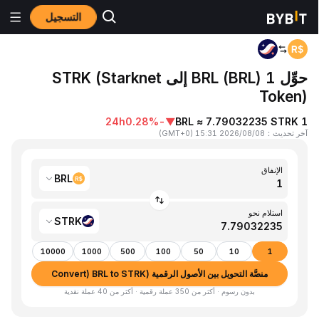
التسجيل
المنزٍل
BRL to STRK
حوِّل 1 BRL (BRL) إلى STRK (Starknet
Token)
24h
-0.28%
▼
1 BRL ≈ 7.79032235 STRK
آخر تحديث
：
2026/08/08 15:31
(
GMT+0
)
الإنفاق
BRL
استلام نحو
STRK
10000
1000
500
100
50
10
1
منصَّة التحويل بين الأصول الرقمية (Convert) BRL to STRK
بدون رسوم · أكثر من 350 عملة رقمية · أكثر من 40 عملة نقدية