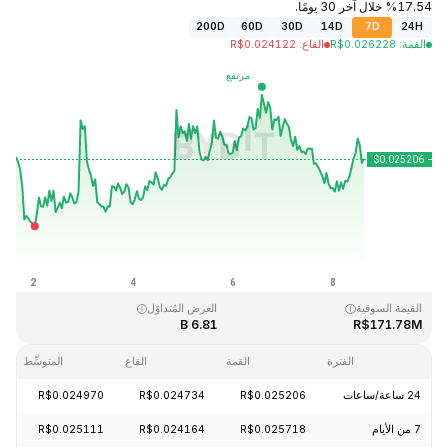
17.54% خلال آخر 30 يومًا.
200D
60D
30D
14D
7D
24H
القمة
:
0.026228
R$
القاع
:
0.024122
R$
آخر تحديث: 2026-08-08، 15:31 GMT+0
القمَّة التاريخية
القاع التاريخي
R$0.023949
R$4.41
القيمة السوقية
العرض المُتداوَل
6.81 B
R$171.78M
الفترة
القمة
القاع
المتوسِّط
24 ساعة/ساعات
R$0.025206
R$0.024734
R$0.024970
05%
7 من الأيام
R$0.025718
R$0.024164
R$0.025111
50%