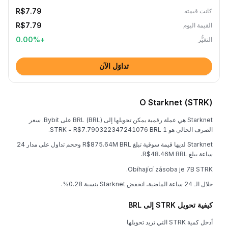
R$7.79
كانت قيمته
R$7.79
القيمة اليوم
0.00
%
+
التغيُّر
تداوَل الآن
O Starknet (STRK)
Starknet هي عملة رقمية يمكن تحويلها إلى BRL (BRL) على Bybit. سعر
الصرف الحالي هو 1 STRK = R$7.790322347241076 BRL.
Starknet لديها قيمة سوقية تبلغ R$875.64M BRL وحجم تداول على مدار 24
ساعة يبلغ R$48.46M BRL.
Obíhající zásoba je 7B STRK.
خلال الـ 24 ساعة الماضية، انخفض Starknet بنسبة 0.28%.
كيفية تحويل STRK إلى BRL
أدخل كمية STRK التي تريد تحويلها