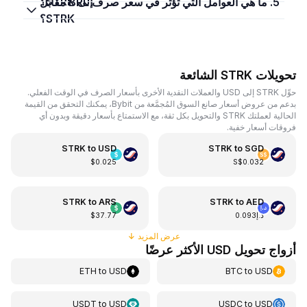
إلى STRK؟
5. ما هي العوامل التي تؤثر في سعر صرف BRL مقابل
STRK؟
تحويلات STRK الشائعة
حوِّل STRK إلى USD والعملات النقدية الأخرى بأسعار الصرف في الوقت الفعلي.
بدعم من عروض أسعار صانع السوق المُجمَّعة من Bybit، يمكنك التحقق من القيمة
الحالية لعملتك STRK والتحويل بكل ثقة، مع الاستمتاع بأسعار دقيقة وبدون أي
فروقات أسعار خفية.
STRK
to
USD
STRK
to
SGD
$0.025
S$0.032
STRK
to
ARS
STRK
to
AED
د.إ0.093
$37.77
عرض المزيد
↓
أزواج تحويل USD الأكثر عرضًا
ETH
to
USD
BTC
to
USD
USDT
to
USD
USDC
to
USD