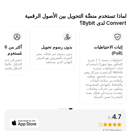
لماذا تستخدم منصَّة التحويل بين الأصول الرقمية
Convert لدى Bybit؟
إثبات الاحتياطيات
بدون رسوم تحويل
أكث
(PoR)
مُستخدِم
بدون رسوم غير مُعلَنَة. سعر
الصرف المعروض هو السعر
احتياطيات بنسبة 1:1 يجري
انضَم إلى إحدى أب
النهائي الذي ستدفعه.
التحقُّق منها شهريًا باستخدام
التداوُل عالميًا 
إثبات احتياطيات شجرة
التداوُل والسيولة.
Merkle (أو شجرة ميركل وهي
بنية تستخدم للتحقق بفعالية
وكفاءة من سلامة البيانات
والحفاظ عليها في المجموعة.
وتتكون من تجزئات معاملات
متعددة مرتبة في هيكل يشبه
الشجرة) ضمن الشبكة.
4.7
/ 5
47K Reviews