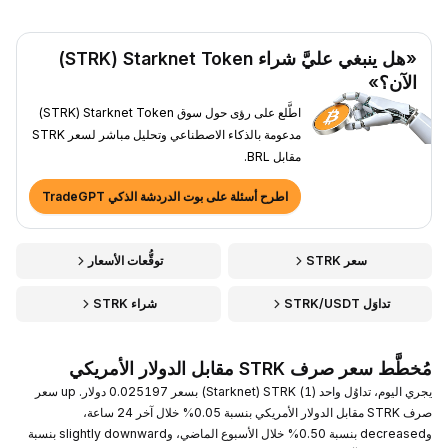
«هل ينبغي عليَّ شراء Starknet Token ‏(STRK)
الآن؟»
اطَّلع على رؤى حول سوق Starknet Token ‏(STRK)
مدعومة بالذكاء الاصطناعي وتحليل مباشر لسعر STRK
مقابل BRL.
اطرح أسئلة على بوت الدردشة الذكي TradeGPT
سعر STRK
توقُّعات الأسعار
تداوَل STRK/USDT
شراء STRK
مُخطَّط سعر صرف STRK مقابل الدولار الأمريكي
يجري اليوم، تداوُل واحد (1) STRK ‏(Starknet) بسعر 0.025197 دولار. up سعر
صرف STRK مقابل الدولار الأمريكي بنسبة 0.05% خلال آخر 24 ساعة،
وdecreased بنسبة 0.50% خلال الأسبوع الماضي، وslightly downward بنسبة