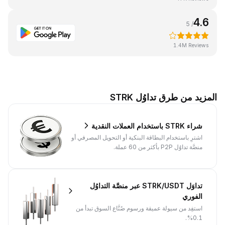
4.6
/ 5
1.4M Reviews
المزيد من طرق تداوُل STRK
شراء STRK باستخدام العملات النقدية
اشترِ باستخدام البطاقة البنكية أو التحويل المصرفي أو
منصَّة تداوُل P2P بأكثر من 60 عملة.
تداوَل STRK/USDT عبر منصَّة التداوُل
الفوري
استفِد من سيولة عميقة ورسوم صُنَّاع السوق تبدأ من
0.1%.