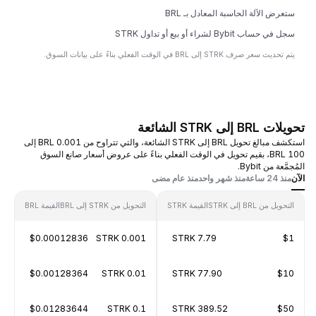
ستعرض الآلة الحاسبة المعادل بـ BRL
سجل في حساب Bybit لشراء أو بيع أو تداول STRK
يتم تحديث سعر صرف STRK إلى BRL في الوقت الفعلي بناءً على بيانات السوق.
تحويلات BRL إلى STRK الشائعة
استكشف مبالغ تحويل BRL إلى STRK الشائعة، والتي تتراوح من 0.001 BRL إلى
100 BRL، بقيم تحويل في الوقت الفعلي بناءً على عروض أسعار صانع السوق
المُجمَّعة من Bybit.
الآن
منذ 24 ساعة
منذ شهر واحد
منذ عام مضى
التحويل من BRL إلى STRK
القيمة STRK
التحويل من STRK إلى BRL
القيمة BRL
$0.00012836
0.001 STRK
7.79 STRK
$1
$0.00128364
0.01 STRK
77.90 STRK
$10
$0.01283644
0.1 STRK
389.52 STRK
$50