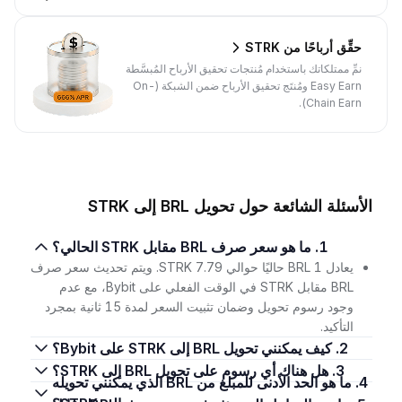
حقِّق أرباحًا من STRK
نمِّ ممتلكاتك باستخدام مُنتجات تحقيق الأرباح المُبسَّطة
Easy Earn ومُنتَج تحقيق الأرباح ضمن الشبكة (On-
Chain Earn).
الأسئلة الشائعة حول تحويل BRL إلى STRK
1. ما هو سعر صرف BRL مقابل STRK الحالي؟
يعادل 1 BRL حاليًا حوالي 7.79 STRK. ويتم تحديث سعر صرف
BRL مقابل STRK في الوقت الفعلي على Bybit، مع عدم
وجود رسوم تحويل وضمان تثبيت السعر لمدة 15 ثانية بمجرد
التأكيد.
2. كيف يمكنني تحويل BRL إلى STRK على Bybit؟
3. هل هناك أي رسوم على تحويل BRL إلى STRK؟
4. ما هو الحد الأدنى للمبلغ من BRL الذي يمكنني تحويله