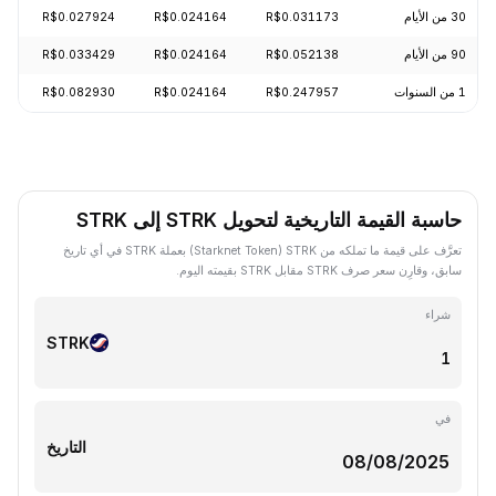
30 من الأيام
R$0.031173
R$0.024164
R$0.027924
54%
90 من الأيام
R$0.052138
R$0.024164
R$0.033429
41%
1 من السنوات
R$0.247957
R$0.024164
R$0.082930
15%
حاسبة القيمة التاريخية لتحويل STRK إلى STRK
تعرَّف على قيمة ما تملكه من STRK ‏(Starknet Token) بعملة STRK في أي تاريخ
سابق، وقارِن سعر صرف STRK مقابل STRK بقيمته اليوم.
شراء
STRK
في
التاريخ