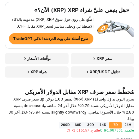
«هل ينبغي عليَّ شراء XRP ‏(XRP) الآن؟»
اطَّلع على رؤى حول سوق XRP ‏(XRP) مدعومة بالذكاء
الاصطناعي وتحليل مباشر لسعر XRP مقابل CHF.
اطرح أسئلة على بوت الدردشة الذكي TradeGPT
سعر XRP
توقُّعات الأسعار
تداوَل XRP/USDT
شراء XRP
مُخطَّط سعر صرف XRP مقابل الدولار الأمريكي
يجري اليوم، تداوُل واحد (1) XRP ‏(XRP) بسعر 1.03 دولار. up سعر صرف XRP
مقابل الدولار الأمريكي بنسبة 0.79% خلال آخر 24 ساعة، وdecreased بنسبة
2.80% خلال الأسبوع الماضي، وslightly downward بنسبة 5.94% خلال آخر 30
يومًا.
200D
60D
30D
14D
7D
24H
القمة
:
1.087501
CHF
القاع
:
1.015157
CHF