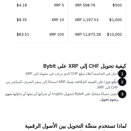
$4.18
5 XRP
598.76 XRP
$500
$8.35
10 XRP
1,197.53 XRP
$1,000
$83.51
100 XRP
11,975.28 XRP
$10,000
كيفية تحويل CHF إلى XRP على Bybit
أدخِل في الحاسبة أعلاه مبلغ CHF الذي ترغب في تحويله إلى XRP.
1
اطَّلع فورًا على القيمة المُكافئة بعملة XRP استنادًا إلى سعر الصرف المباشر من
2
CHF إلى XRP.
أنشِئ حسابًا مجانيًا على Bybit لتحويل crypto أو شرائها أو بيعها أو تداوُلها
بدون
3
رسوم تحويل
.
لماذا تستخدم منصَّة التحويل بين الأصول الرقمية