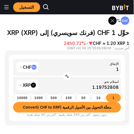
التسجيل
المنزٍل
CHF to XRP
حوِّل 1 CHF (فرنك سويسري) إلى XRP (XRP)
24h
-0.72%
▼
1 CHF ≈ 1.20 XRP
آخر تحديث
：
2026/08/08 06:25
(
GMT+0
)
الإنفاق
CHF
استلام نحو
XRP
10000
1000
500
100
50
10
1
منصَّة التحويل بين الأصول الرقمية (Convert) CHF to XRP
بدون رسوم · أكثر من 350 عملة رقمية · أكثر من 40 عملة نقدية