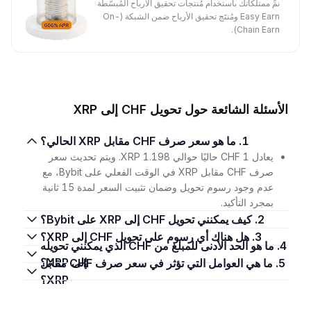
نمِّ ممتلكاتك باستخدام مُنتجات تحقيق الأرباح المُبسَّطة
Easy Earn ومُنتَج تحقيق الأرباح ضمن الشبكة (On-
Chain Earn).
الأسئلة الشائعة حول تحويل CHF إلى XRP
1. ما هو سعر صرف CHF مقابل XRP الحالي؟
يعادل 1 CHF حاليًا حوالي 1.198 XRP. ويتم تحديث سعر
صرف CHF مقابل XRP في الوقت الفعلي على Bybit، مع
عدم وجود رسوم تحويل وضمان تثبيت السعر لمدة 15 ثانية
بمجرد التأكيد.
2. كيف يمكنني تحويل CHF إلى XRP على Bybit؟
3. هل هناك أي رسوم على تحويل CHF إلى XRP؟
4. ما هو الحد الأدنى للمبلغ من CHF الذي يمكنني تحويله
إلى XRP؟
5. ما هي العوامل التي تؤثر في سعر صرف CHF مقابل
XRP؟