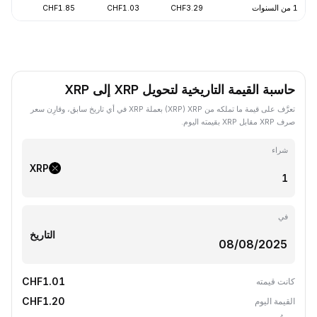
1 من السنوات
CHF3.29
CHF1.03
CHF1.85
-68.87%
حاسبة القيمة التاريخية لتحويل XRP إلى XRP
تعرَّف على قيمة ما تملكه من XRP ‏(XRP) بعملة XRP في أي تاريخ سابق، وقارِن سعر
صرف XRP مقابل XRP بقيمته اليوم.
شراء
XRP
في
التاريخ
CHF1.01
كانت قيمته
CHF1.20
القيمة اليوم