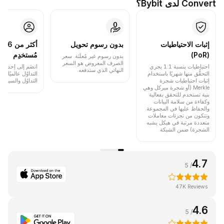
Convert لدى Bybit؟
إثبات الاحتياطيات
بدون رسوم تحويل
أكث
(PoR)
مُستخدِم
بدون رسوم غير مُعلَنَة. سعر
الصرف المعروض هو السعر
احتياطيات بنسبة 1:1 يجري
انضَم إلى إحدى أب
النهائي الذي ستدفعه.
التحقُّق منها شهريًا باستخدام
التداوُل عالميًا 
إثبات احتياطيات شجرة
التداوُل والسيولة.
Merkle (أو شجرة ميركل وهي
بنية تستخدم للتحقق بفعالية
وكفاءة من سلامة البيانات
والحفاظ عليها في المجموعة.
وتتكون من تجزئات معاملات
متعددة مرتبة في هيكل يشبه
الشجرة) ضمن الشبكة.
4.7
/ 5
47K Reviews
4.6
/ 5