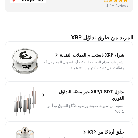
1.4M Reviews
المزيد من طرق تداوُل XRP
شراء XRP باستخدام العملات النقدية
اشترِ باستخدام البطاقة البنكية أو التحويل المصرفي أو
منصَّة تداوُل P2P بأكثر من 60 عملة.
تداوَل XRP/USDT عبر منصَّة التداوُل
الفوري
استفِد من سيولة عميقة ورسوم صُنَّاع السوق تبدأ من
0.1%.
حقِّق أرباحًا من XRP