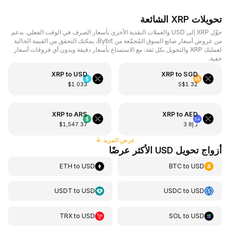
تحويلات XRP الشائعة
حوِّل XRP إلى USD والعملات النقدية الأخرى بأسعار الصرف في الوقت الفعلي. بدعم
من عروض أسعار صانع السوق المُجمَّعة من Bybit، يمكنك التحقق من القيمة الحالية
لعملتك XRP والتحويل بكل ثقة، مع الاستمتاع بأسعار دقيقة وبدون أي فروقات أسعار
خفية.
XRP
to
USD
XRP
to
SGD
$1.033
S$1.32
XRP
to
ARS
XRP
to
AED
د.إ3.8
$1,547.37
عرض المزيد
↓
أزواج تحويل USD الأكثر عرضًا
ETH
to
USD
BTC
to
USD
USDT
to
USD
USDC
to
USD
TRX
to
USD
SOL
to
USD