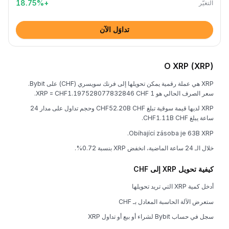
18.75
%
+
التغيُّر
تداوَل الآن
O XRP (XRP)
XRP هي عملة رقمية يمكن تحويلها إلى فرنك سويسري (CHF) على Bybit.
سعر الصرف الحالي هو 1 XRP = CHF1.197528077832846 CHF.
XRP لديها قيمة سوقية تبلغ CHF52.20B CHF وحجم تداول على مدار 24
ساعة يبلغ CHF1.11B CHF.
Obíhající zásoba je 63B XRP.
خلال الـ 24 ساعة الماضية، انخفض XRP بنسبة 0.72%.
كيفية تحويل XRP إلى CHF
أدخل كمية XRP التي تريد تحويلها
ستعرض الآلة الحاسبة المعادل بـ CHF
سجل في حساب Bybit لشراء أو بيع أو تداول XRP