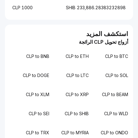
1000 CLP
233,886.28383232898 SHIB
استكشف المزيد
أزواج تحويل CLP الرائجة
CLP to BNB
CLP to ETH
CLP to BTC
CLP to DOGE
CLP to LTC
CLP to SOL
CLP to XLM
CLP to XRP
CLP to BEAM
CLP to SEI
CLP to SHIB
CLP to WLD
CLP to TRX
CLP to MYRIA
CLP to ONDO