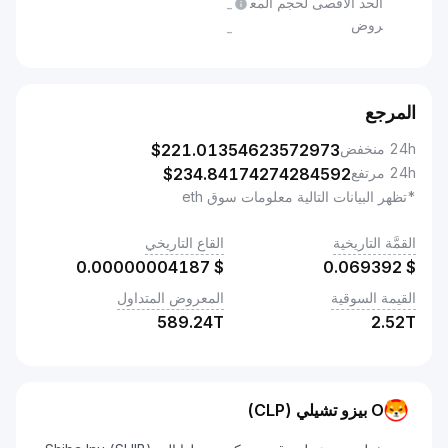
الحد الأقصى لحجم المع
-
روض
-
المرجع
24h منخفض
221.01354623572973
$
24h مرتفع
234.84174274284592
$
*تظهر البيانات التالية معلومات سوق eth
القمَّة التاريخية
القاع التاريخي
0.00000004187
$
0.069392
$
القيمة السوقية
المعروض المتداول
589.24T
2.52T
O بيزو تشيلي (CLP)