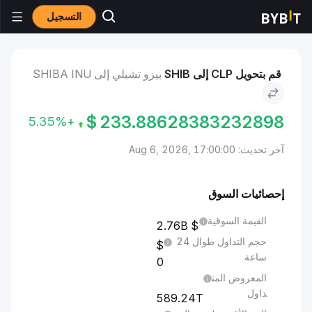
التسجيل
الأسواق
سعر Shiba Inu SHIB
بيزو تشيلي to Shiba Inu
قم بتحويل CLP إلى SHIB
بيزو تشيلي إلى SHIBA INU
$
233.88628383232898
+5.35%
آخر تحديث: Aug 6, 2026, 17:00:00
إحصائيات السوق
القيمة السوقية
2.76B
حجم التداول طوال 24
ساعة
0
المعروض المت
داول
589.24T