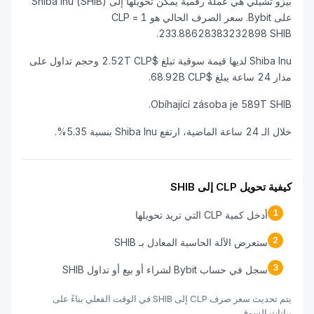
بيزو تشيلي هي عملة رقمية يمكن تحويلها إلى Shiba Inu (SHIB)
على Bybit. سعر الصرف الحالي هو 1 CLP =
233.88628383232898 SHIB.
Shiba Inu لديها قيمة سوقية تبلغ $2.52T CLP وحجم تداول على
مدار 24 ساعة يبلغ $68.92B CLP.
Obíhající zásoba je 589T SHIB.
خلال الـ 24 ساعة الماضية، ارتفع Shiba Inu بنسبة 5.35%.
كيفية تحويل CLP إلى SHIB
1
أدخل كمية CLP التي تريد تحويلها
2
ستعرض الآلة الحاسبة المعادل بـ SHIB
3
سجل في حساب Bybit لشراء أو بيع أو تداول SHIB
يتم تحديث سعر صرف CLP إلى SHIB في الوقت الفعلي بناءً على
بيانات السوق.