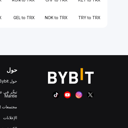
X
GEL to TRX
NOK to TRX
TRY to TRX
حول
حول Bybit
تبحَّر في ع
Mantle
مجتمعات Bybit
الإعلانات