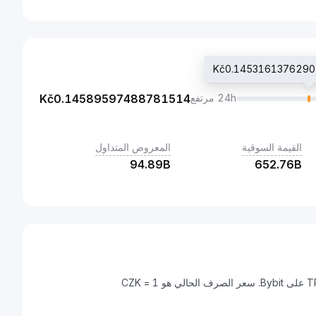
24h مرتفع
0.14589597488781514
Kč
القيمة السوقية
المعروض المتداول
94.89B
652.76B
كورونا تشيكي هي عملة رقمية يمكن تحويلها إلى TRON (TRX) على Bybit. سعر الصرف الحالي هو 1 CZK =