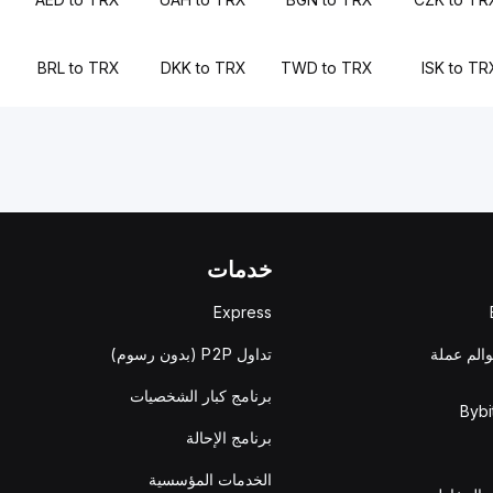
BRL to TRX
DKK to TRX
TWD to TRX
ISK to TR
خدمات
Express
والم عملة
تداول P2P (بدون رسوم)
برنامج كبار الشخصيات
برنامج الإحالة
الخدمات المؤسسية