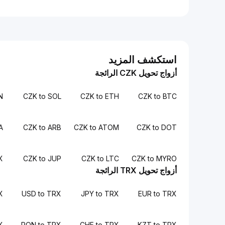
استكشف المزيد
أزواج تحويل CZK الرائجة
N
CZK to SOL
CZK to ETH
CZK to BTC
A
CZK to ARB
CZK to ATOM
CZK to DOT
X
CZK to JUP
CZK to LTC
CZK to MYRO
أزواج تحويل TRX الرائجة
X
USD to TRX
JPY to TRX
EUR to TRX
X
RON to TRX
CHF to TRX
KZT to TRX