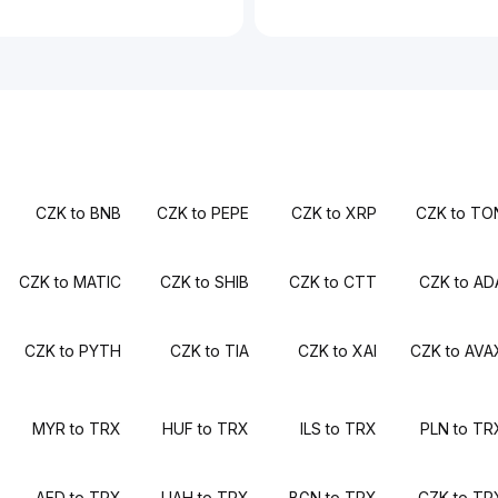
CZK to BNB
CZK to PEPE
CZK to XRP
CZK to TO
CZK to MATIC
CZK to SHIB
CZK to CTT
CZK to AD
CZK to PYTH
CZK to TIA
CZK to XAI
CZK to AVA
MYR to TRX
HUF to TRX
ILS to TRX
PLN to TR
AED to TRX
UAH to TRX
BGN to TRX
CZK to TR