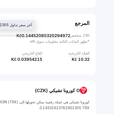
المرجع
آخر سعر تداول Kč0.14531613762901305
24h منخفض
0.14452085320294972
Kč
*تظهر البيانات التالية معلومات سوق eth
القمَّة التاريخية
القاع التاريخي
Kč
0.03954215
Kč
10.32
O كورونا تشيكي (CZK)
0.14531613762901305 TRX.