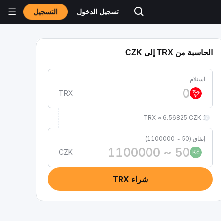
التسجيل
تسجيل الدخول
الحاسبة من TRX إلى CZK
استلام
TRX
1 TRX ≈ 6.56825 CZK
إنفاق (50 ~ 1100000)
CZK
Kč
شراء TRX