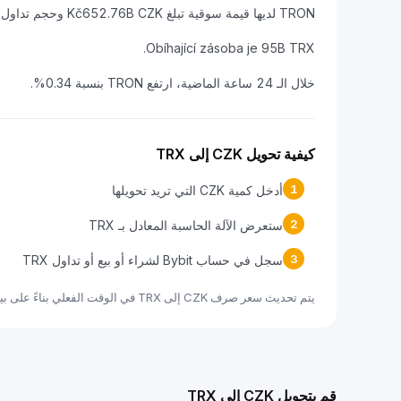
TRON لديها قيمة سوقية تبلغ Kč652.76B CZK وحجم تداول على مدار 24 ساعة يبلغ Kč7.75B CZK.
Obíhající zásoba je 95B TRX.
خلال الـ 24 ساعة الماضية، ارتفع TRON بنسبة 0.34%.
كيفية تحويل CZK إلى TRX
1
أدخل كمية CZK التي تريد تحويلها
2
ستعرض الآلة الحاسبة المعادل بـ TRX
3
سجل في حساب Bybit لشراء أو بيع أو تداول TRX
يتم تحديث سعر صرف CZK إلى TRX في الوقت الفعلي بناءً على بيانات السوق.
قم بتحويل CZK إلى TRX