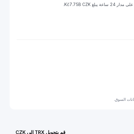
قم بتحويل TRX إلى CZK