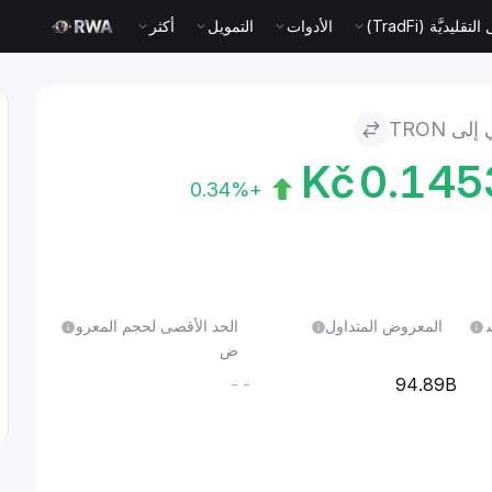
قليديَّة (TradFi)
الأدوات
التمويل
أكثر
ى TRON
Kč
0.14
+0.34%
ل 24 س
المعروض المتداول
الحد الأقصى لحجم المعرو
ض
--
94.89B