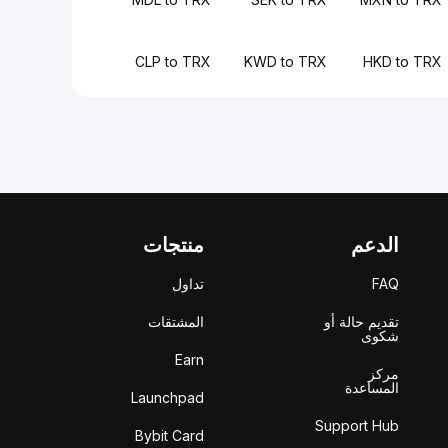
CLP to TRX
KWD to TRX
HKD to TRX
الدعم
منتجات
FAQ
تداول
تقديم حالة أو
المشتقات
شكوى
Earn
مركز
المساعدة
Launchpad
Support Hub
Bybit Card