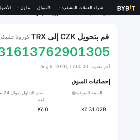
شراء العملات المشفرة
الأسواق
تداول
الأصول الت
الأسواق
سعر TRON TRX
كورونا تشيكي to TRON
قم بتحويل CZK إلى TRX
كورونا تشيكي إل
531613762901305
آخر تحديث: Aug 6, 2026, 17:00:00
إحصائيات السوق
القيمة السوقية
حجم التداول طوا
اعة
0
31.02B