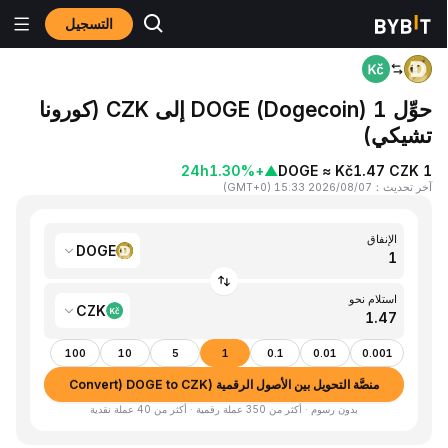
التسجيل
المنزٍل
DOGE to CZK
حوِّل 1 DOGE (Dogecoin) إلى CZK (كورونا
تشيكي)
24h
+1.30%
▲
1 DOGE ≈ Kč1.47 CZK
آخر تحديث
：
2026/08/07 15:33
(
GMT+0
)
الإنفاق
DOGE
استلام نحو
CZK
100
10
5
1
0.1
0.01
0.001
منصَّة التحويل بين الأصول الرقمية (Convert) DOGE to CZK
بدون رسوم · أكثر من 350 عملة رقمية · أكثر من 40 عملة نقدية