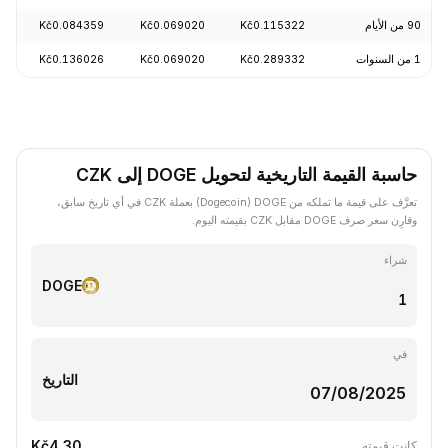
90 من الأيام
Kč0.115322
Kč0.069020
Kč0.084359
.49%
1 من السنوات
Kč0.289332
Kč0.069020
Kč0.136026
.23%
حاسبة القيمة التاريخية لتحويل DOGE إلى CZK
تعرَّف على قيمة ما تملكه من DOGE ‏(Dogecoin) بعملة CZK في أي تاريخ سابق،
وقارِن سعر صرف DOGE مقابل CZK بقيمته اليوم.
شراء
DOGE
في
التاريخ
Kč4.30
كانت قيمته