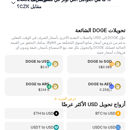
مقابل CZK؟
تحويلات DOGE الشائعة
حوِّل DOGE إلى USD والعملات النقدية الأخرى بأسعار الصرف في الوقت الفعلي.
بدعم من عروض أسعار صانع السوق المُجمَّعة من Bybit، يمكنك التحقق من القيمة
الحالية لعملتك DOGE والتحويل بكل ثقة، مع الاستمتاع بأسعار دقيقة وبدون أي
فروقات أسعار خفية.
DOGE
to
USD
DOGE
to
SGD
$0.07
S$0.089
DOGE
to
ARS
DOGE
to
AED
د.إ0.256
$104.6
عرض المزيد
↓
أزواج تحويل USD الأكثر عرضًا
ETH
to
USD
BTC
to
USD
USDT
to
USD
USDC
to
USD