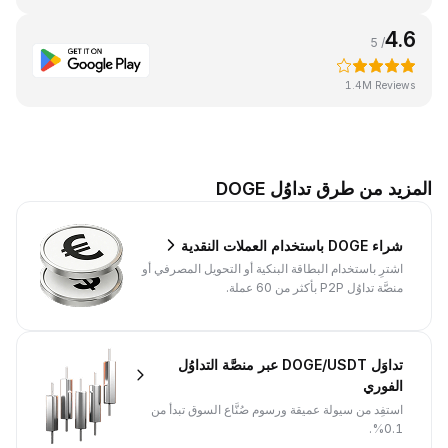
4.6
/ 5
1.4M Reviews
المزيد من طرق تداوُل DOGE
شراء DOGE باستخدام العملات النقدية
اشترِ باستخدام البطاقة البنكية أو التحويل المصرفي أو
منصَّة تداوُل P2P بأكثر من 60 عملة.
تداوَل DOGE/USDT عبر منصَّة التداوُل
الفوري
استفِد من سيولة عميقة ورسوم صُنَّاع السوق تبدأ من
0.1%.