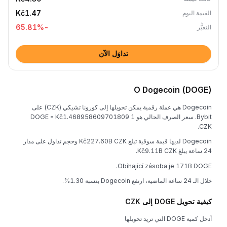
Kč1.47
القيمة اليوم
%
-65.81
التغيُّر
تداوَل الآن
O Dogecoin (DOGE)
Dogecoin هي عملة رقمية يمكن تحويلها إلى كورونا تشيكي (CZK) على
Bybit. سعر الصرف الحالي هو 1 DOGE = Kč1.468958609701809
CZK.
Dogecoin لديها قيمة سوقية تبلغ Kč227.60B CZK وحجم تداول على مدار
24 ساعة يبلغ Kč9.11B CZK.
Obíhající zásoba je 171B DOGE.
خلال الـ 24 ساعة الماضية، ارتفع Dogecoin بنسبة 1.30%.
كيفية تحويل DOGE إلى CZK
أدخل كمية DOGE التي تريد تحويلها