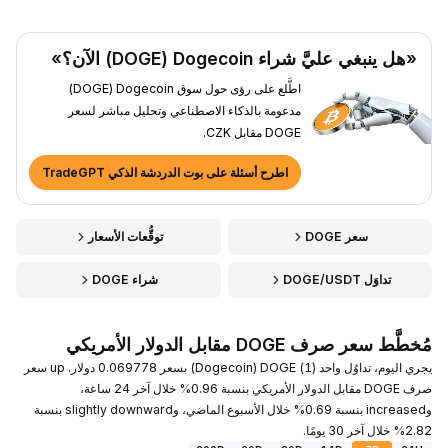
«هل ينبغي عليَّ شراء Dogecoin ‏(DOGE) الآن؟»
اطَّلع على رؤى حول سوق Dogecoin ‏(DOGE)
مدعومة بالذكاء الاصطناعي وتحليل مباشر لسعر
DOGE مقابل CZK.
اطرح أسئلة على بوت الدردشة الذكي TradeGPT
سعر DOGE
توقُّعات الأسعار
تداوَل DOGE/USDT
شراء DOGE
مُخطَّط سعر صرف DOGE مقابل الدولار الأمريكي
يجري اليوم، تداوُل واحد (1) DOGE ‏(Dogecoin) بسعر 0.069778 دولار. up سعر
صرف DOGE مقابل الدولار الأمريكي بنسبة 0.96% خلال آخر 24 ساعة،
وincreased بنسبة 0.69% خلال الأسبوع الماضي، وslightly downward بنسبة
2.82% خلال آخر 30 يومًا.