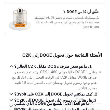
حقِّق أرباحًا من DOGE
نمِّ ممتلكاتك باستخدام مُنتجات تحقيق الأرباح المُبسَّطة
Easy Earn ومُنتَج تحقيق الأرباح ضمن الشبكة (On-
Chain Earn).
الأسئلة الشائعة حول تحويل DOGE إلى CZK
1. ما هو سعر صرف DOGE مقابل CZK الحالي؟
يعادل 1 DOGE حاليًا حوالي 1.469 CZK. ويتم تحديث سعر
صرف DOGE مقابل CZK في الوقت الفعلي على Bybit، مع
عدم وجود رسوم تحويل وضمان تثبيت السعر لمدة 15 ثانية
بمجرد التأكيد.
2. كيف يمكنني تحويل DOGE إلى CZK على Bybit؟
3. هل هناك أي رسوم على تحويل DOGE إلى CZK؟
4. ما هو الحد الأدنى للمبلغ من DOGE الذي يمكنني
تحويله إلى CZK؟
5. ما هي العوامل التي تؤثر في سعر صرف DOGE