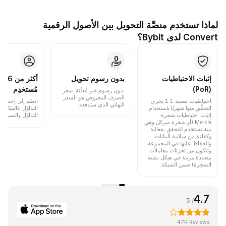
لماذا تستخدم منصَّة التحويل بين الأصول الرقمية
Convert لدى Bybit؟
إثبات الاحتياطيات
بدون رسوم تحويل
أكث
(PoR)
مُستخدِم
بدون رسوم غير مُعلَنَة. سعر
الصرف المعروض هو السعر
احتياطيات بنسبة 1:1 يجري
انضَم إلى إحدى أب
النهائي الذي ستدفعه.
التحقُّق منها شهريًا باستخدام
التداوُل عالميًا 
إثبات احتياطيات شجرة
التداوُل والسيولة.
Merkle (أو شجرة ميركل وهي
بنية تستخدم للتحقق بفعالية
وكفاءة من سلامة البيانات
والحفاظ عليها في المجموعة.
وتتكون من تجزئات معاملات
متعددة مرتبة في هيكل يشبه
الشجرة) ضمن الشبكة.
4.7
/ 5
47K Reviews