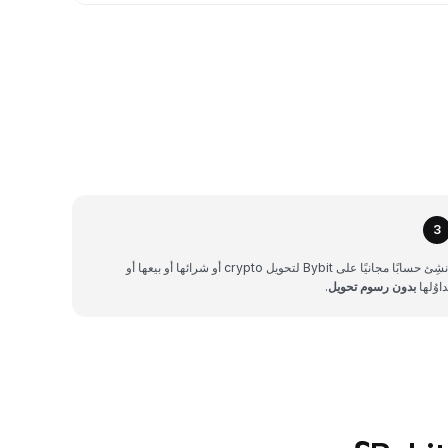
3
أنشِئ حسابًا مجانيًا على Bybit لتحويل crypto أو شرائها أو بيعها أو
داوُلها
بدون رسوم تحويل
.