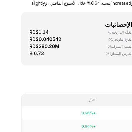
يجري اليوم، تداوُل واحد (1) SEI ‏(Sei) بسعر 0.041614 دولار. up سعر صرف SEI مقابل الدولار الأمريكي بنسبة 0.96% خلال آخر 24 ساعة، وincreased بنسبة 0.64% خلال الأسبوع الماضي، وslightly
لإحصائيات
RD$1.14
لقمَّة التاريخية
RD$0.040542
لقاع التاريخي
RD$280.20M
لقيمة السوقية
6.73 B
لعرض المُتداوَل
التغيُّر
+0.96%
+0.64%