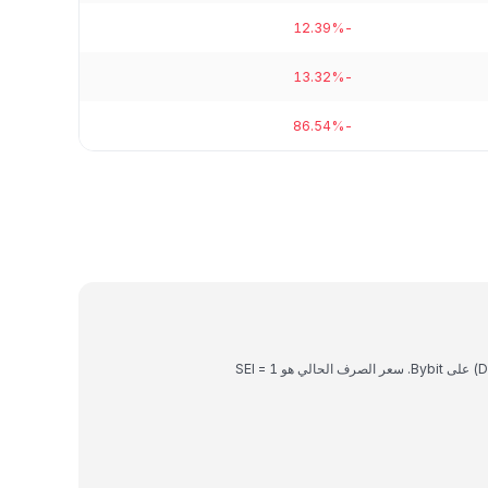
-12.39%
-13.32%
-86.54%
Sei هي عملة رقمية يمكن تحويلها إلى بيزو دومنيكاني (DOP) على Bybit. سعر الصرف الحالي هو 1 SEI =