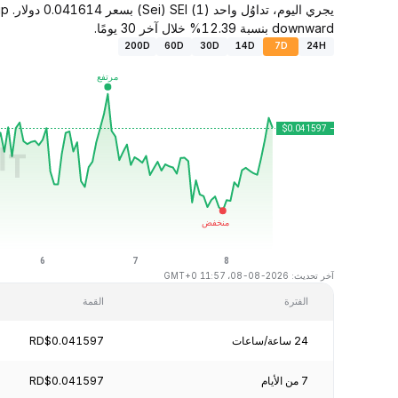
downward بنسبة 12.39% خلال آخر 30 يومًا.
200D
60D
30D
14D
7D
24H
آخر تحديث: 2026-08-08، 11:57 GMT+0
الفترة
القمة
24 ساعة/ساعات
RD$0.041597
7 من الأيام
RD$0.041597