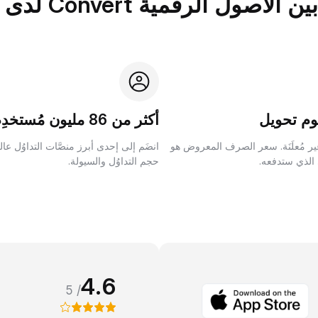
الرقمية Convert لدى Bybit؟
م تحويل
أكثر من 86 مليون مُستخدِم
ر مُعلَنَة. سعر الصرف المعروض هو
انضَم إلى إحدى أبرز منصَّات التداوُل عا
 الذي ستدفعه.
حجم التداوُل والسيولة.
4.6
/ 5