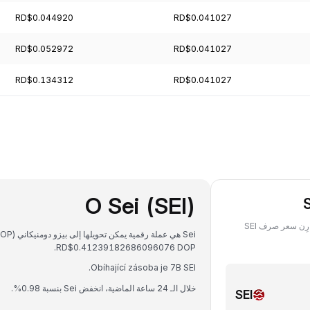
RD$0.044920
RD$0.041027
RD$0.052972
RD$0.041027
RD$0.134312
RD$0.041027
O Sei (SEI)
تعرَّف على قيمة ما تملكه من SEI ‏(Sei) بعملة SEI في أي تاريخ سابق، وقارِن سعر صرف SEI
RD$0.41239182686096076 DOP.
Obíhající zásoba je 7B SEI.
خلال الـ 24 ساعة الماضية، انخفض Sei بنسبة 0.98%.
SEI