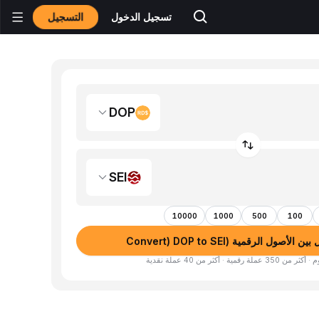
التسجيل
تسجيل الدخول
DOP
SEI
10000
1000
500
100
لأصول الرقمية (Convert) DOP to SEI
لة رقمية · أكثر من 40 عملة نقدية