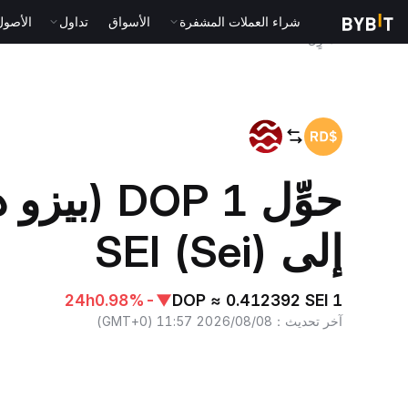
شراء العملات المشفرة
الأسواق
تداول
الأصول الت
المنزٍل
DOP to SEI
حوِّل 1 DOP
إلى SEI (Sei)
24h
-0.98%
▼
1 DOP ≈ 0.412392 SEI
آخر تحديث
：
2026/08/08 11:57
(
GMT+0
)