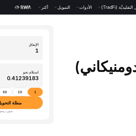
قليديَّة (TradFi)
الأدوات
التمويل
أكثر
الإنفاق
 (بيزو دومنيكاني)
استلام نحو
50
10
1
منصَّة التحويل بين ا
بدون رسوم · أكثر من 350 عم