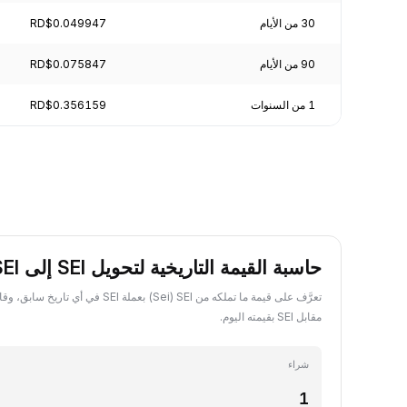
30 من الأيام
RD$0.049947
90 من الأيام
RD$0.075847
1 من السنوات
RD$0.356159
حاسبة القيمة التاريخية لتحويل SEI إلى SEI
مقابل SEI بقيمته اليوم.
شراء