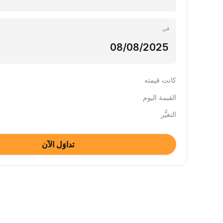
في
كانت قيمته
القيمة اليوم
التغيُّر
تداوَل الآن