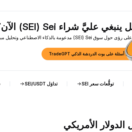
نبغي عليَّ شراء Sei ‏(SEI) الآن؟»
سوق Sei ‏(SEI) مدعومة بالذكاء الاصطناعي وتحليل مباشر لسعر SEI مقابل DOP.
رح أسئلة على بوت الدردشة الذكي TradeGPT
توقُّعات سعر SEI
تداوَل SEI/USDT
ش