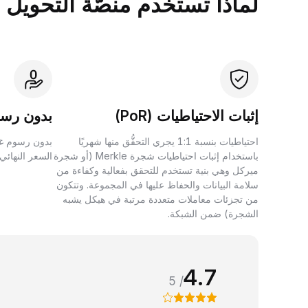
لماذا تستخدم منصَّة التحويل بين الأصول 
إثبات الاحتياطيات (PoR)
بدون رسو
احتياطيات بنسبة 1:1 يجري التحقُّق منها شهريًا
بدون رسوم غي
باستخدام إثبات احتياطيات شجرة Merkle (أو شجرة
السعر النهائي
ميركل وهي بنية تستخدم للتحقق بفعالية وكفاءة من
سلامة البيانات والحفاظ عليها في المجموعة. وتتكون
من تجزئات معاملات متعددة مرتبة في هيكل يشبه
الشجرة) ضمن الشبكة.
4.7
/ 5