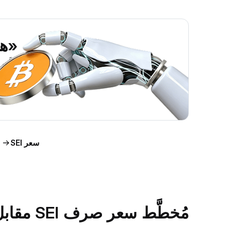
«هل ي
اطَّلع على رؤى حول 
اط
سعر SEI
مُخطَّط سعر صرف SEI مقابل الدولار الأمريكي