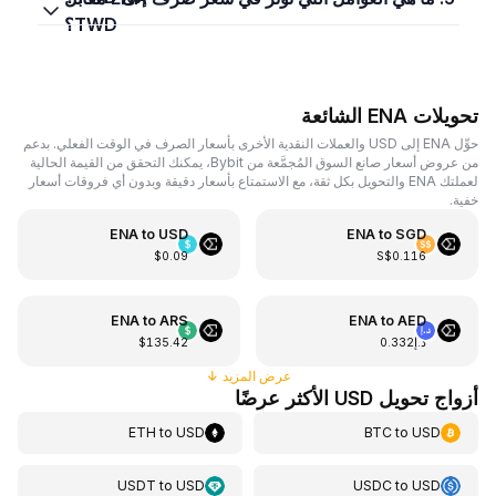
TWD؟
تحويلات ENA الشائعة
حوِّل ENA إلى USD والعملات النقدية الأخرى بأسعار الصرف في الوقت الفعلي. بدعم
من عروض أسعار صانع السوق المُجمَّعة من Bybit، يمكنك التحقق من القيمة الحالية
لعملتك ENA والتحويل بكل ثقة، مع الاستمتاع بأسعار دقيقة وبدون أي فروقات أسعار
خفية.
ENA
to
USD
ENA
to
SGD
$0.09
S$0.116
ENA
to
ARS
ENA
to
AED
د.إ0.332
$135.42
عرض المزيد
↓
أزواج تحويل USD الأكثر عرضًا
ETH
to
USD
BTC
to
USD
USDT
to
USD
USDC
to
USD