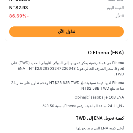
NT$2.93
القيمة اليوم
%
-86.69
التغيُّر
تداوَل الآن
O Ethena (ENA)
Ethena هي عملة رقمية يمكن تحويلها إلى الدولار التايواني الجديد (TWD) على
Bybit. سعر الصرف الحالي هو 1 ENA = NT$2.926303247226648
TWD.
Ethena لديها قيمة سوقية تبلغ NT$28.63B TWD وحجم تداول على مدار 24
ساعة يبلغ NT$2.58B TWD.
Obíhající zásoba je 10B ENA.
خلال الـ 24 ساعة الماضية، ارتفع Ethena بنسبة 3.50%.
كيفية تحويل ENA إلى TWD
أدخل كمية ENA التي تريد تحويلها