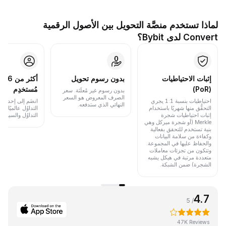
لماذا تستخدم منصَّة التحويل بين الأصول الرقمية
Convert لدى Bybit؟
إثبات الاحتياطيات
بدون رسوم تحويل
أكث
(PoR)
مُستخدِم
بدون رسوم غير مُعلَنَة. سعر
الصرف المعروض هو السعر
احتياطيات بنسبة 1:1 يجري
انضَم إلى إحدى أب
النهائي الذي ستدفعه.
التحقُّق منها شهريًا باستخدام
التداوُل عالميًا 
إثبات احتياطيات شجرة
التداوُل والسيولة.
Merkle (أو شجرة ميركل وهي
بنية تستخدم للتحقق بفعالية
وكفاءة من سلامة البيانات
والحفاظ عليها في المجموعة.
وتتكون من تجزئات معاملات
متعددة مرتبة في هيكل يشبه
الشجرة) ضمن الشبكة.
4.7
/ 5
47K Reviews