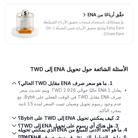
حقِّق أرباحًا من ENA
نمِّ ممتلكاتك باستخدام مُنتجات تحقيق الأرباح المُبسَّطة
Easy Earn ومُنتَج تحقيق الأرباح ضمن الشبكة (On-
Chain Earn).
الأسئلة الشائعة حول تحويل ENA إلى TWD
1. ما هو سعر صرف ENA مقابل TWD الحالي؟
يعادل 1 ENA حاليًا حوالي 2.926 TWD. ويتم تحديث سعر
صرف ENA مقابل TWD في الوقت الفعلي على Bybit، مع
عدم وجود رسوم تحويل وضمان تثبيت السعر لمدة 15 ثانية
بمجرد التأكيد.
2. كيف يمكنني تحويل ENA إلى TWD على Bybit؟
3. هل هناك أي رسوم على تحويل ENA إلى TWD؟
4. ما هو الحد الأدنى للمبلغ من ENA الذي يمكنني تحويله
إلى TWD؟
5. ما هي العوامل التي تؤثر في سعر صرف ENA مقابل