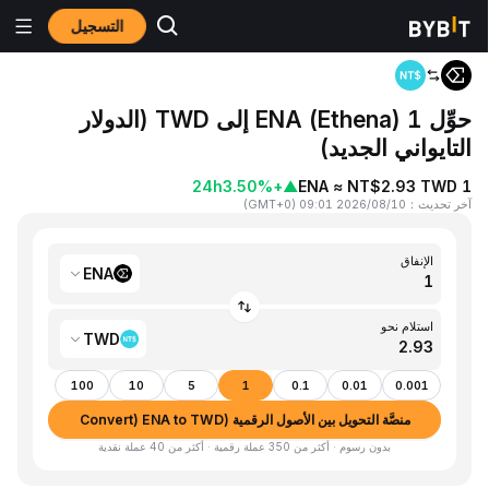
التسجيل
المنزٍل
ENA to TWD
حوِّل 1 ENA (Ethena) إلى TWD (الدولار
التايواني الجديد)
24h
+3.50%
▲
1 ENA ≈ NT$2.93 TWD
آخر تحديث
：
2026/08/10 09:01
(
GMT+0
)
الإنفاق
ENA
استلام نحو
TWD
100
10
5
1
0.1
0.01
0.001
منصَّة التحويل بين الأصول الرقمية (Convert) ENA to TWD
بدون رسوم · أكثر من 350 عملة رقمية · أكثر من 40 عملة نقدية