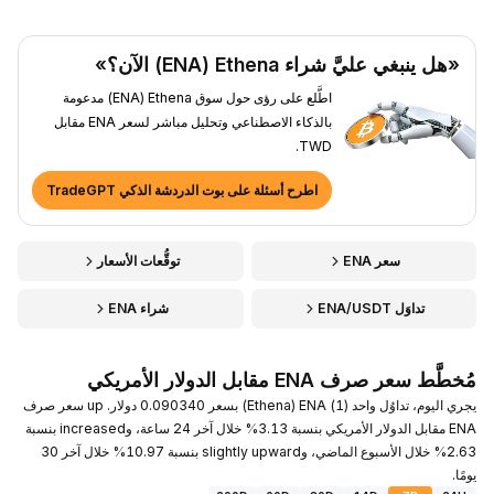
«هل ينبغي عليَّ شراء Ethena ‏(ENA) الآن؟»
اطَّلع على رؤى حول سوق Ethena ‏(ENA) مدعومة
بالذكاء الاصطناعي وتحليل مباشر لسعر ENA مقابل
TWD.
اطرح أسئلة على بوت الدردشة الذكي TradeGPT
سعر ENA
توقُّعات الأسعار
تداوَل ENA/USDT
شراء ENA
مُخطَّط سعر صرف ENA مقابل الدولار الأمريكي
يجري اليوم، تداوُل واحد (1) ENA ‏(Ethena) بسعر 0.090340 دولار. up سعر صرف
ENA مقابل الدولار الأمريكي بنسبة 3.13% خلال آخر 24 ساعة، وincreased بنسبة
2.63% خلال الأسبوع الماضي، وslightly upward بنسبة 10.97% خلال آخر 30
يومًا.