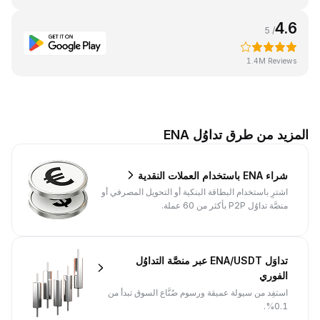
4.6
/ 5
1.4M Reviews
المزيد من طرق تداوُل ENA
شراء ENA باستخدام العملات النقدية
اشترِ باستخدام البطاقة البنكية أو التحويل المصرفي أو
منصَّة تداوُل P2P بأكثر من 60 عملة.
تداوَل ENA/USDT عبر منصَّة التداوُل
الفوري
استفِد من سيولة عميقة ورسوم صُنَّاع السوق تبدأ من
0.1%.