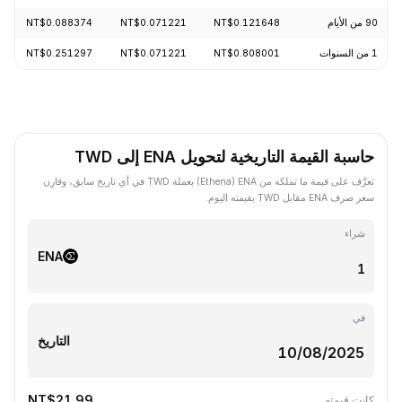
90 من الأيام
NT$0.121648
NT$0.071221
NT$0.088374
1 من السنوات
NT$0.808001
NT$0.071221
NT$0.251297
حاسبة القيمة التاريخية لتحويل ENA إلى TWD
تعرَّف على قيمة ما تملكه من ENA ‏(Ethena) بعملة TWD في أي تاريخ سابق، وقارِن
سعر صرف ENA مقابل TWD بقيمته اليوم.
شراء
ENA
في
التاريخ
NT$21.99
كانت قيمته