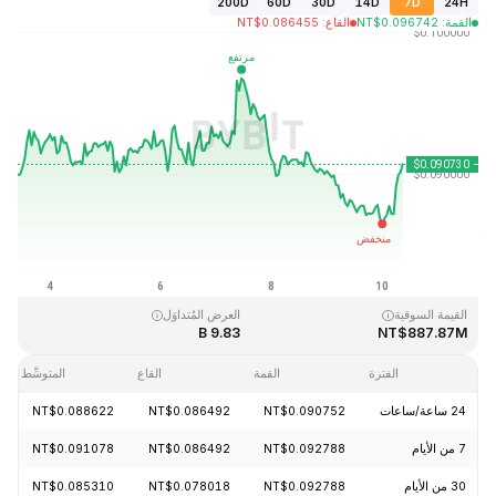
200D
60D
30D
14D
7D
24H
القمة
:
0.096742
NT$
القاع
:
0.086455
NT$
آخر تحديث: 2026-08-10، 09:01 GMT+0
القمَّة التاريخية
القاع التاريخي
NT$0.070228
NT$1.52
القيمة السوقية
العرض المُتداوَل
9.83 B
NT$887.87M
الفترة
القمة
القاع
المتوسِّط
24 ساعة/ساعات
NT$0.090752
NT$0.086492
NT$0.088622
7 من الأيام
NT$0.092788
NT$0.086492
NT$0.091078
30 من الأيام
NT$0.092788
NT$0.078018
NT$0.085310