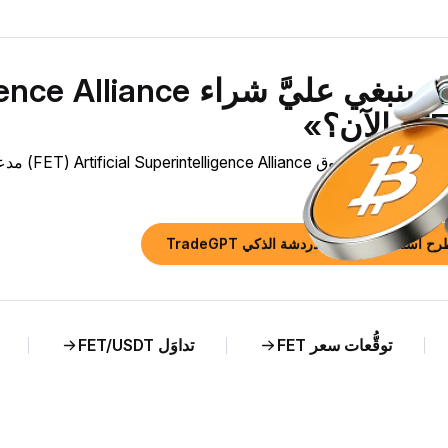
«هل ينبغي عليَّ شراء e
.
رح أسئلة على بوت الدردشة الذكي TradeGPT
توقُّعات سعر FET
تداوَل FET/USDT