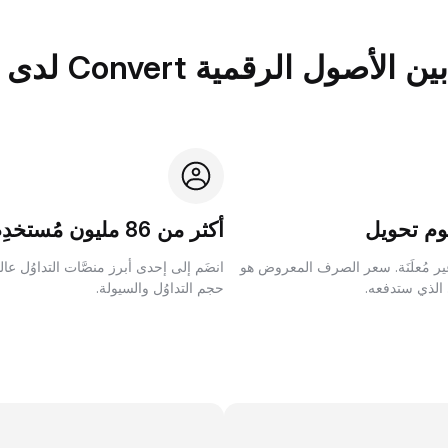
الرقمية Convert لدى Bybit؟
م تحويل
أكثر من 86 مليون مُستخدِم
ر مُعلَنَة. سعر الصرف المعروض هو
انضَم إلى إحدى أبرز منصَّات التداوُل عا
 الذي ستدفعه.
حجم التداوُل والسيولة.