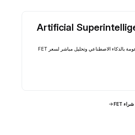
Artificial Superintelligence Allianc
اطَّلع على رؤى حول سوق Artificial Superintelligence Alliance ‏(FET) مدعومة بالذكاء الاصطناعي وتحليل مباشر لسعر FET
شراء FET