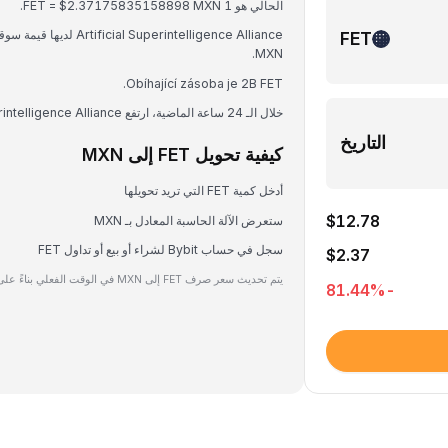
الحالي هو 1 FET = $2.37175835158898 MXN.
FET
MXN.
Obíhající zásoba je 2B FET.
خلال الـ 24 ساعة الماضية، ارتفع Artificial Superintelligence Alliance بنسبة 2.22%.
التاريخ
كيفية تحويل FET إلى MXN
أدخل كمية FET التي تريد تحويلها
$12.78
ستعرض الآلة الحاسبة المعادل بـ MXN
سجل في حساب Bybit لشراء أو بيع أو تداول FET
$2.37
يتم تحديث سعر صرف FET إلى MXN في الوقت الفعلي بناءً على بيانات السوق.
%
-81.44