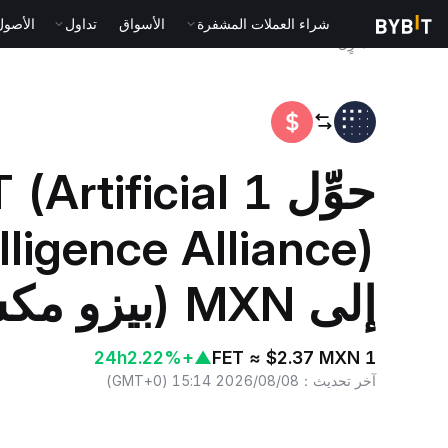
شراء العملات المشفرة
الأسواق
تداول
الأصول الت
المنزٍل
FET to MXN
حوِّل 1 Artificial
lligence Alliance)
إلى MXN (بيزو مكسيكي)
24h
+2.22%
▲
1 FET ≈ $2.37 MXN
آخر تحديث
：
2026/08/08 15:14
(
GMT+0
)