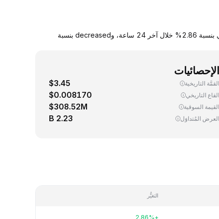
يجري اليوم، تداوُل واحد (1) FET ‏(Artificial Superintelligence Alliance) بسعر 0.138280 دولار. up سعر صرف FET مقابل الدولار الأمريكي بنسبة 2.86% خلال آخر 24 ساعة، وdecreased بنسبة
لإحصائيات
$3.45
لقمَّة التاريخية
$0.008170
لقاع التاريخي
$308.52M
لقيمة السوقية
2.23 B
لعرض المُتداوَل
التغيُّر
+2.86%