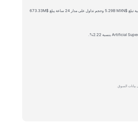
Artificial Superintelligence Alliance لديها قيمة سوقية تبلغ $5.29B MXN وحجم تداول على مدار 24 ساعة يبلغ $673.33M