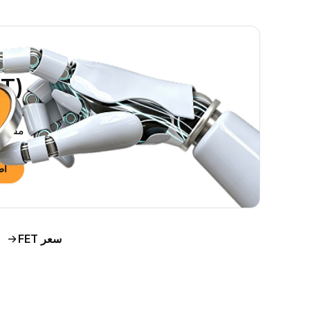
‏(FET) الآن؟»
مقابل MXN
اط
سعر FET