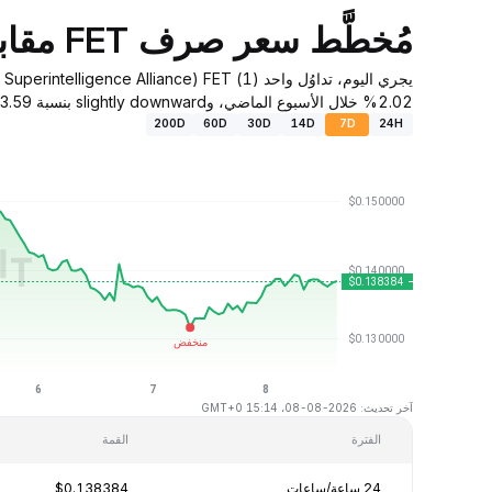
مُخطَّط سعر صرف FET مقابل الدولار الأمريكي
2.02% خلال الأسبوع الماضي، وslightly downward بنسبة 13.59% خلال آخر 30 يومًا.
200D
60D
30D
14D
7D
24H
آخر تحديث: 2026-08-08، 15:14 GMT+0
الفترة
القمة
24 ساعة/ساعات
$0.138384