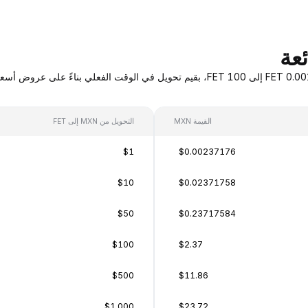
القيمة MXN
التحويل من MXN إلى FET
$1
$0.00237176
$10
$0.02371758
$50
$0.23717584
$100
$2.37
$500
$11.86
$1,000
$23.72