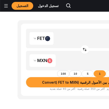
التسجيل
تسجيل الدخول
FET
MXN
100
10
5
1
لأصول الرقمية (Convert) FET to MXN
لة رقمية · أكثر من 40 عملة نقدية