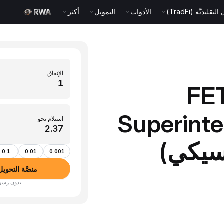
قليديَّة (TradFi)
الأدوات
التمويل
أكثر
الإنفاق
FET (
Superinte
استلام نحو
0.1
0.01
0.001
منصَّة التحويل بين ا
بدون رسوم · أكثر من 350 عم