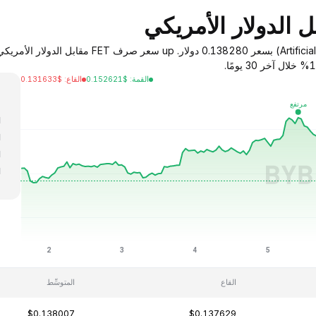
القمة
:
$
0.152621
القاع
:
$
0.131633
ا
ا
ا
ا
ا
القاع
المتوسِّط
$0.138007
$0.137629