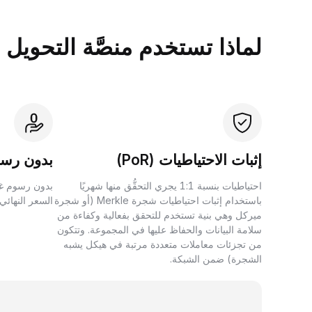
لماذا تستخدم منصَّة التحويل بين الأصول 
إثبات الاحتياطيات (PoR)
بدون رسو
احتياطيات بنسبة 1:1 يجري التحقُّق منها شهريًا
بدون رسوم غي
باستخدام إثبات احتياطيات شجرة Merkle (أو شجرة
السعر النهائي
ميركل وهي بنية تستخدم للتحقق بفعالية وكفاءة من
سلامة البيانات والحفاظ عليها في المجموعة. وتتكون
من تجزئات معاملات متعددة مرتبة في هيكل يشبه
الشجرة) ضمن الشبكة.