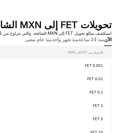
تحويلات FET إلى MXN الشائعة
استكشف مبالغ تحويل FET إلى MXN الشائعة، والتي تتراوح من 0.001 FET إلى 100 FET، بقيم تحويل في الوقت الفعلي بناءً على عروض أسعار صانع السوق المُجمَّعة من Bybit.
الآن
منذ 24 ساعة
منذ شهر واحد
منذ عام مضى
التحويل من FET إلى MXN
0.001 FET
0.01 FET
0.1 FET
1 FET
5 FET
10 FET