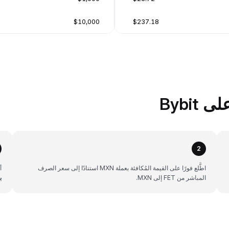
$10,000
$237.18
2
اطَّلع فورًا على القيمة المُكافئة بعملة MXN استنادًا إلى سعر الصرف
أن
المباشر من FET إلى MXN.
ب