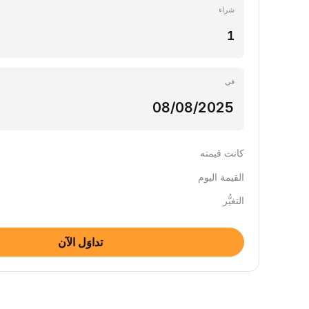
شراء
في
كانت قيمته
القيمة اليوم
التغيُّر
تداوَل الآن