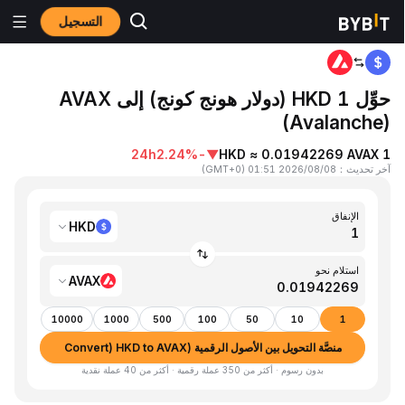
التسجيل
المنزٍل
HKD to AVAX
حوِّل 1 HKD (دولار هونج كونج) إلى AVAX
(Avalanche)
24h
-2.24%
▼
1 HKD ≈ 0.01942269 AVAX
آخر تحديث
：
2026/08/08 01:51
(
GMT+0
)
الإنفاق
HKD
استلام نحو
AVAX
10000
1000
500
100
50
10
1
منصَّة التحويل بين الأصول الرقمية (Convert) HKD to AVAX
بدون رسوم · أكثر من 350 عملة رقمية · أكثر من 40 عملة نقدية