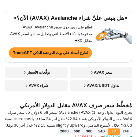
«هل ينبغي عليَّ شراء Avalanche ‏(AVAX) الآن؟»
اطَّلع على رؤى حول سوق Avalanche ‏(AVAX)
مدعومة بالذكاء الاصطناعي وتحليل مباشر لسعر AVAX
مقابل HKD.
اطرح أسئلة على بوت الدردشة الذكي TradeGPT
سعر AVAX
توقُّعات الأسعار
تداوَل AVAX/USDT
شراء AVAX
مُخطَّط سعر صرف AVAX مقابل الدولار الأمريكي
يجري اليوم، تداوُل واحد (1) AVAX ‏(Avalanche) بسعر 6.58 دولار. up سعر صرف
AVAX مقابل الدولار الأمريكي بنسبة 2.64% خلال آخر 24 ساعة، وincreased بنسبة
3.03% خلال الأسبوع الماضي، وslightly upward بنسبة 2.15% خلال آخر 30 يومًا.
200D
60D
30D
14D
7D
24H
القمة
:
$
6.919522
القاع
:
$
6.115634