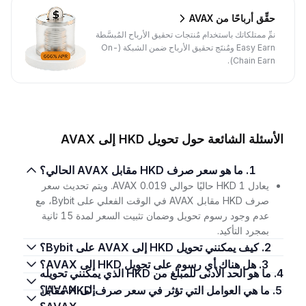
حقِّق أرباحًا من AVAX
نمِّ ممتلكاتك باستخدام مُنتجات تحقيق الأرباح المُبسَّطة
Easy Earn ومُنتَج تحقيق الأرباح ضمن الشبكة (On-
Chain Earn).
الأسئلة الشائعة حول تحويل HKD إلى AVAX
1. ما هو سعر صرف HKD مقابل AVAX الحالي؟
يعادل 1 HKD حاليًا حوالي 0.019 AVAX. ويتم تحديث سعر
صرف HKD مقابل AVAX في الوقت الفعلي على Bybit، مع
عدم وجود رسوم تحويل وضمان تثبيت السعر لمدة 15 ثانية
بمجرد التأكيد.
2. كيف يمكنني تحويل HKD إلى AVAX على Bybit؟
3. هل هناك أي رسوم على تحويل HKD إلى AVAX؟
4. ما هو الحد الأدنى للمبلغ من HKD الذي يمكنني تحويله
إلى AVAX؟
5. ما هي العوامل التي تؤثر في سعر صرف HKD مقابل