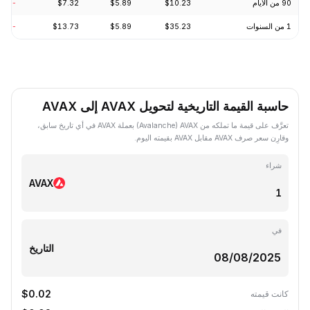
90 من الأيام
$10.23
$5.89
$7.32
-0.49%
1 من السنوات
$35.23
$5.89
$13.73
-71.78%
حاسبة القيمة التاريخية لتحويل AVAX إلى AVAX
تعرَّف على قيمة ما تملكه من AVAX ‏(Avalanche) بعملة AVAX في أي تاريخ سابق،
وقارِن سعر صرف AVAX مقابل AVAX بقيمته اليوم.
شراء
AVAX
في
التاريخ
$0.02
كانت قيمته