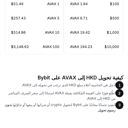
$51.49
1 AVAX
1.94 AVAX
$100
$257.43
5 AVAX
9.71 AVAX
$500
$514.86
10 AVAX
19.42 AVAX
$1,000
$5,148.62
100 AVAX
194.23 AVAX
$10,000
كيفية تحويل HKD إلى AVAX على Bybit
أدخِل في الحاسبة أعلاه مبلغ HKD الذي ترغب في تحويله إلى AVAX.
1
اطَّلع فورًا على القيمة المُكافئة بعملة AVAX استنادًا إلى سعر الصرف المباشر
2
من HKD إلى AVAX.
أنشِئ حسابًا مجانيًا على Bybit لتحويل crypto أو شرائها أو بيعها أو تداوُلها
بدون
3
رسوم تحويل
.