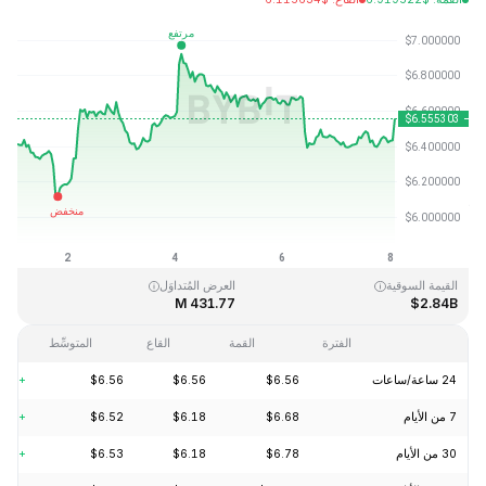
آخر تحديث: 2026-08-08، 01:51 GMT+0
القمَّة التاريخية
القاع التاريخي
$2.80
$144.96
القيمة السوقية
العرض المُتداوَل
431.77 M
$2.84B
الفترة
القمة
القاع
المتوسِّط
24 ساعة/ساعات
$6.56
$6.56
$6.56
+2.64%
7 من الأيام
$6.68
$6.18
$6.52
+3.03%
30 من الأيام
$6.78
$6.18
$6.53
+2.15%