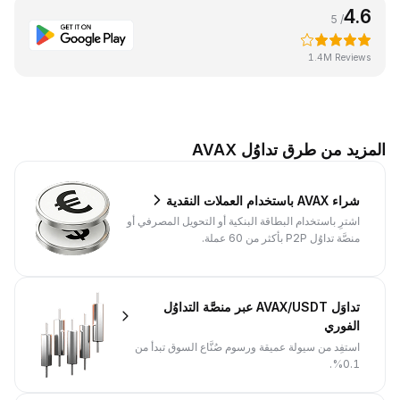
4.6
/ 5
1.4M Reviews
المزيد من طرق تداوُل AVAX
شراء AVAX باستخدام العملات النقدية
اشترِ باستخدام البطاقة البنكية أو التحويل المصرفي أو
منصَّة تداوُل P2P بأكثر من 60 عملة.
تداوَل AVAX/USDT عبر منصَّة التداوُل
الفوري
استفِد من سيولة عميقة ورسوم صُنَّاع السوق تبدأ من
0.1%.