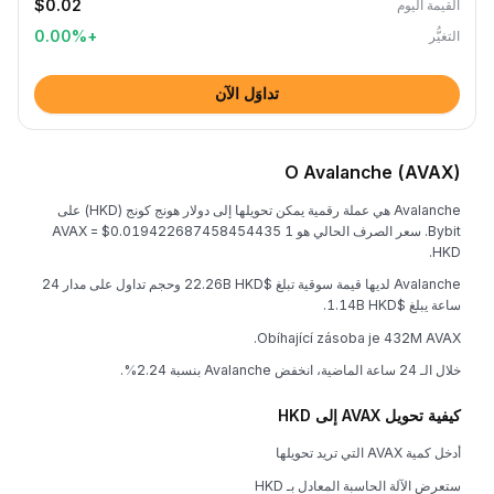
$0.02
القيمة اليوم
0.00
%
+
التغيُّر
تداوَل الآن
O Avalanche (AVAX)
Avalanche هي عملة رقمية يمكن تحويلها إلى دولار هونج كونج (HKD) على
Bybit. سعر الصرف الحالي هو 1 AVAX = $0.019422687458454435
HKD.
Avalanche لديها قيمة سوقية تبلغ $22.26B HKD وحجم تداول على مدار 24
ساعة يبلغ $1.14B HKD.
Obíhající zásoba je 432M AVAX.
خلال الـ 24 ساعة الماضية، انخفض Avalanche بنسبة 2.24%.
كيفية تحويل AVAX إلى HKD
أدخل كمية AVAX التي تريد تحويلها
ستعرض الآلة الحاسبة المعادل بـ HKD