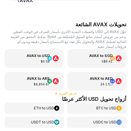
AVAX؟
تحويلات AVAX الشائعة
حوِّل AVAX إلى USD والعملات النقدية الأخرى بأسعار الصرف في الوقت الفعلي.
بدعم من عروض أسعار صانع السوق المُجمَّعة من Bybit، يمكنك التحقق من القيمة
الحالية لعملتك AVAX والتحويل بكل ثقة، مع الاستمتاع بأسعار دقيقة وبدون أي
فروقات أسعار خفية.
AVAX
to
USD
AVAX
to
SGD
$6.58
S$8.41
AVAX
to
ARS
AVAX
to
AED
د.إ24.17
$9,854.87
عرض المزيد
↓
أزواج تحويل USD الأكثر عرضًا
ETH
to
USD
BTC
to
USD
USDT
to
USD
USDC
to
USD