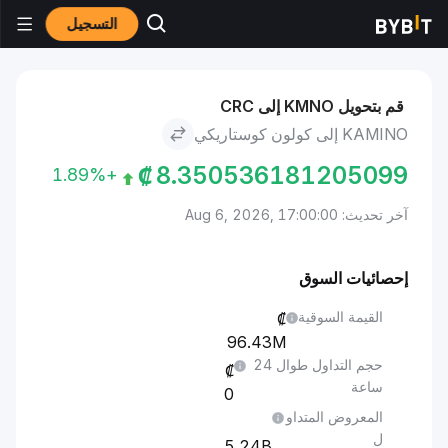
التسجيل
الأسواق
سعر Kamino KMNO
Kamino to كولون كوستاريكي
قم بتحويل KMNO إلى CRC
KAMINO إلى كولون كوستاريكي
₡
8.350536181205099
+1.89%
آخر تحديث: Aug 6, 2026, 17:00:00
إحصائيات السوق
القيمة السوقية
96.43M
حجم التداول طوال 24
ساعة
0
المعروض المتداو
ل
5.24B