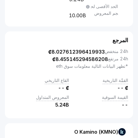
الحد الأقصى لح
جم المعروض
10.00B
المرجع
24h منخفض
8.027612396419933
₡
24h مرتفع
8.455145294586208
₡
*تظهر البيانات التالية معلومات سوق eth
القمَّة التاريخية
القاع التاريخي
--
₡
--
₡
القيمة السوقية
المعروض المتداول
5.24B
--
O Kamino (KMNO)