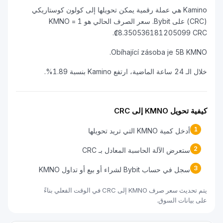
Kamino هي عملة رقمية يمكن تحويلها إلى كولون كوستاريكي
(CRC) على Bybit. سعر الصرف الحالي هو 1 KMNO =
₡8.350536181205099 CRC.
Obíhající zásoba je 5B KMNO.
خلال الـ 24 ساعة الماضية، ارتفع Kamino بنسبة 1.89%.
كيفية تحويل KMNO إلى CRC
1
أدخل كمية KMNO التي تريد تحويلها
2
ستعرض الآلة الحاسبة المعادل بـ CRC
3
سجل في حساب Bybit لشراء أو بيع أو تداول KMNO
يتم تحديث سعر صرف KMNO إلى CRC في الوقت الفعلي بناءً
على بيانات السوق.