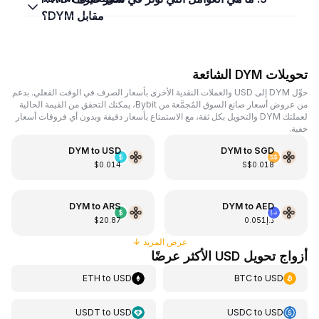
مقابل DYM؟
تحويلات DYM الشائعة
حوِّل DYM إلى USD والعملات النقدية الأخرى بأسعار الصرف في الوقت الفعلي. بدعم
من عروض أسعار صانع السوق المُجمَّعة من Bybit، يمكنك التحقق من القيمة الحالية
لعملتك DYM والتحويل بكل ثقة، مع الاستمتاع بأسعار دقيقة وبدون أي فروقات أسعار
خفية.
DYM
to
USD
DYM
to
SGD
$0.014
S$0.018
DYM
to
ARS
DYM
to
AED
د.إ0.051
$20.87
عرض المزيد
↓
أزواج تحويل USD الأكثر عرضًا
ETH
to
USD
BTC
to
USD
USDT
to
USD
USDC
to
USD