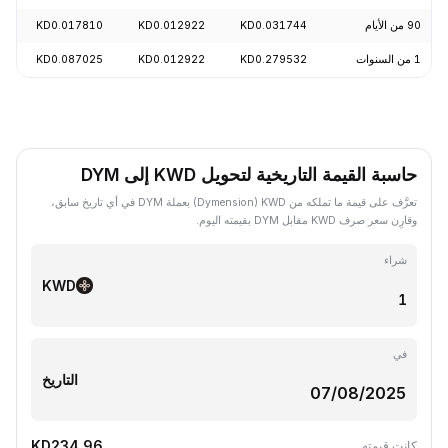
90 من الأيام
KD0.031744
KD0.012922
KD0.017810
0%
1 من السنوات
KD0.279532
KD0.012922
KD0.087025
7%
حاسبة القيمة التاريخية لتحويل KWD إلى DYM
تعرَّف على قيمة ما تملكه من KWD ‏(Dymension) بعملة DYM في أي تاريخ سابق،
وقارِن سعر صرف KWD مقابل DYM بقيمته اليوم.
شراء
KWD
في
التاريخ
KD234.96
كانت قيمته