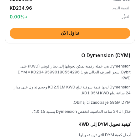
KD234.96
القيمة اليوم
0.00
%
+
التغيُّر
تداوَل الآن
O Dymension (DYM)
Dymension هي عملة رقمية يمكن تحويلها إلى دينار كويتي (KWD) على
Bybit. سعر الصرف الحالي هو 1 DYM = KD234.95990180554296
KWD.
Dymension لديها قيمة سوقية تبلغ KD2.51M KWD وحجم تداول على مدار
24 ساعة يبلغ KD1.05M KWD.
Obíhající zásoba je 585M DYM.
خلال الـ 24 ساعة الماضية، انخفض Dymension بنسبة 0.15%.
كيفية تحويل DYM إلى KWD
أدخل كمية DYM التي تريد تحويلها