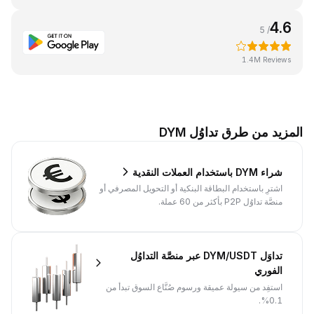
4.6
/ 5
1.4M Reviews
المزيد من طرق تداوُل DYM
شراء DYM باستخدام العملات النقدية
اشترِ باستخدام البطاقة البنكية أو التحويل المصرفي أو
منصَّة تداوُل P2P بأكثر من 60 عملة.
تداوَل DYM/USDT عبر منصَّة التداوُل
الفوري
استفِد من سيولة عميقة ورسوم صُنَّاع السوق تبدأ من
0.1%.