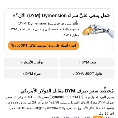
«هل ينبغي عليَّ شراء Dymension ‏(DYM) الآن؟»
اطَّلع على رؤى حول سوق Dymension ‏(DYM)
مدعومة بالذكاء الاصطناعي وتحليل مباشر لسعر DYM
مقابل KWD.
اطرح أسئلة على بوت الدردشة الذكي TradeGPT
سعر DYM
توقُّعات الأسعار
تداوَل DYM/USDT
شراء DYM
مُخطَّط سعر صرف DYM مقابل الدولار الأمريكي
يجري اليوم، تداوُل واحد (1) DYM ‏(Dymension) بسعر 0.013936 دولار. up سعر
صرف DYM مقابل الدولار الأمريكي بنسبة 1.58% خلال آخر 24 ساعة، وincreased
بنسبة 7.41% خلال الأسبوع الماضي، وslightly downward بنسبة 8.62% خلال
آخر 30 يومًا.