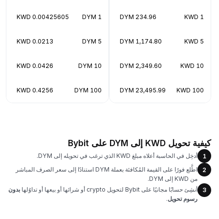
0.00425605 KWD
1 DYM
234.96 DYM
1 KWD
0.0213 KWD
5 DYM
1,174.80 DYM
5 KWD
0.0426 KWD
10 DYM
2,349.60 DYM
10 KWD
0.4256 KWD
100 DYM
23,495.99 DYM
100 KWD
كيفية تحويل KWD إلى DYM على Bybit
أدخِل في الحاسبة أعلاه مبلغ KWD الذي ترغب في تحويله إلى DYM.
1
اطَّلع فورًا على القيمة المُكافئة بعملة DYM استنادًا إلى سعر الصرف المباشر
2
من KWD إلى DYM.
أنشِئ حسابًا مجانيًا على Bybit لتحويل crypto أو شرائها أو بيعها أو تداوُلها
بدون
3
رسوم تحويل
.