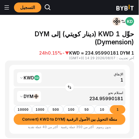
التسجيل
المنزٍل
KWD to DYM
حوِّل 1 KWD (دينار كويتي) إلى DYM
(Dymension)
24h
-0.15%
▼
1 KWD ≈ 234.95990181 DYM
آخر تحديث
：
2026/08/07 14:29
(
GMT+0
)
الإنفاق
KWD
استلام نحو
DYM
10000
1000
500
100
50
10
1
منصَّة التحويل بين الأصول الرقمية (Convert) KWD to DYM
بدون رسوم · أكثر من 350 عملة رقمية · أكثر من 40 عملة نقدية