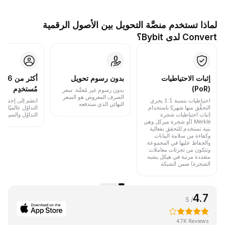
لماذا تستخدم منصَّة التحويل بين الأصول الرقمية
Convert لدى Bybit؟
إثبات الاحتياطيات
بدون رسوم تحويل
أكث
(PoR)
مُستخدِم
بدون رسوم غير مُعلَنَة. سعر
الصرف المعروض هو السعر
احتياطيات بنسبة 1:1 يجري
انضَم إلى إحدى أب
النهائي الذي ستدفعه.
التحقُّق منها شهريًا باستخدام
التداوُل عالميًا 
إثبات احتياطيات شجرة
التداوُل والسيولة.
Merkle (أو شجرة ميركل وهي
بنية تستخدم للتحقق بفعالية
وكفاءة من سلامة البيانات
والحفاظ عليها في المجموعة.
وتتكون من تجزئات معاملات
متعددة مرتبة في هيكل يشبه
الشجرة) ضمن الشبكة.
4.7
/ 5
47K Reviews