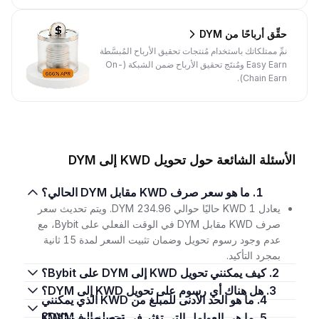
حقِّق أرباحًا من DYM
نمِّ ممتلكاتك باستخدام مُنتجات تحقيق الأرباح المُبسَّطة
Easy Earn ومُنتَج تحقيق الأرباح ضمن الشبكة (On-
Chain Earn).
الأسئلة الشائعة حول تحويل KWD إلى DYM
1. ما هو سعر صرف KWD مقابل DYM الحالي؟
يعادل 1 KWD حاليًا حوالي 234.96 DYM. ويتم تحديث سعر
صرف KWD مقابل DYM في الوقت الفعلي على Bybit، مع
عدم وجود رسوم تحويل وضمان تثبيت السعر لمدة 15 ثانية
بمجرد التأكيد.
2. كيف يمكنني تحويل KWD إلى DYM على Bybit؟
3. هل هناك أي رسوم على تحويل KWD إلى DYM؟
4. ما هو الحد الأدنى للمبلغ من KWD الذي يمكنني
تحويله إلى DYM؟
5. ما هي العوامل التي تؤثر في سعر صرف KWD