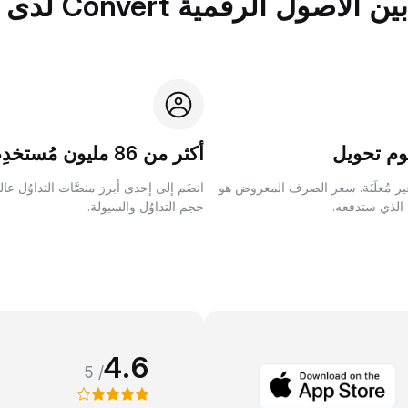
الرقمية Convert لدى Bybit؟
م تحويل
أكثر من 86 مليون مُستخدِم
ر مُعلَنَة. سعر الصرف المعروض هو
انضَم إلى إحدى أبرز منصَّات التداوُل عا
 الذي ستدفعه.
حجم التداوُل والسيولة.
4.6
/ 5