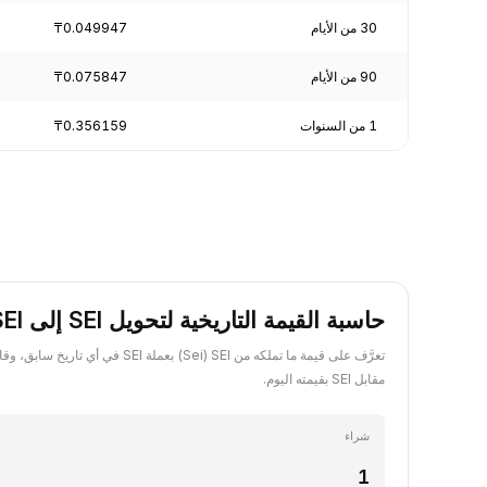
30 من الأيام
₸0.049947
90 من الأيام
₸0.075847
1 من السنوات
₸0.356159
حاسبة القيمة التاريخية لتحويل SEI إلى SEI
مقابل SEI بقيمته اليوم.
شراء