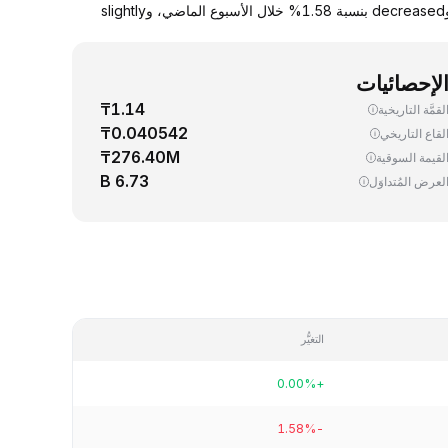
يجري اليوم، تداوُل واحد (1) SEI ‏(Sei) بسعر 0.041049 دولار. up سعر صرف SEI مقابل الدولار الأمريكي بنسبة 0.00% خلال آخر 24 ساعة، وdecreased بنسبة 1.58% خلال الأسبوع الماضي، وslightly
لإحصائيات
₸1.14
لقمَّة التاريخية
₸0.040542
لقاع التاريخي
₸276.40M
لقيمة السوقية
6.73 B
لعرض المُتداوَل
التغيُّر
+0.00%
-1.58%