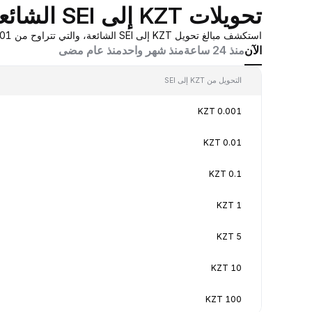
تحويلات KZT إلى SEI الشائعة
استكشف مبالغ تحويل KZT إلى SEI الشائعة، والتي تتراوح من 0.001 KZT إلى 100 KZT، بقيم تحويل في الوقت الفعلي بناءً على عروض أسعار صانع السوق المُجمَّعة من Bybit.
الآن
منذ 24 ساعة
منذ شهر واحد
منذ عام مضى
التحويل من KZT إلى SEI
0.001 KZT
0.01 KZT
0.1 KZT
1 KZT
5 KZT
10 KZT
100 KZT