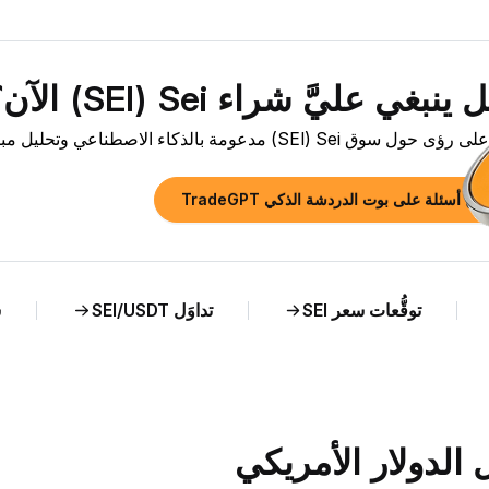
نبغي عليَّ شراء Sei ‏(SEI) الآن؟»
سوق Sei ‏(SEI) مدعومة بالذكاء الاصطناعي وتحليل مباشر لسعر SEI مقابل KZT.
رح أسئلة على بوت الدردشة الذكي TradeGPT
توقُّعات سعر SEI
تداوَل SEI/USDT
ش