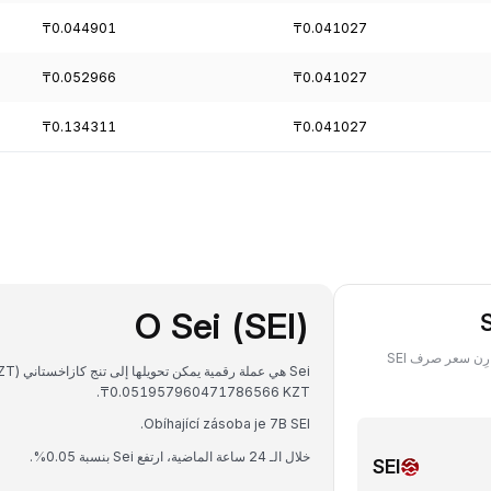
₸0.044901
₸0.041027
₸0.052966
₸0.041027
₸0.134311
₸0.041027
O Sei (SEI)
تعرَّف على قيمة ما تملكه من SEI ‏(Sei) بعملة SEI في أي تاريخ سابق، وقارِن سعر صرف SEI
₸0.051957960471786566 KZT.
Obíhající zásoba je 7B SEI.
خلال الـ 24 ساعة الماضية، ارتفع Sei بنسبة 0.05%.
SEI