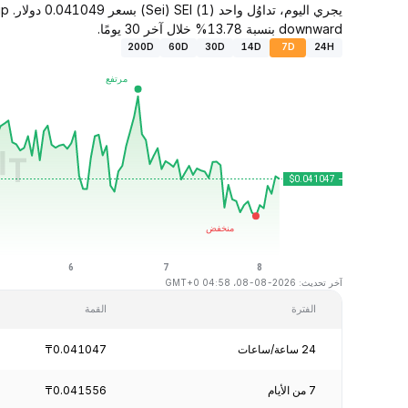
downward بنسبة 13.78% خلال آخر 30 يومًا.
200D
60D
30D
14D
7D
24H
آخر تحديث: 2026-08-08، 04:58 GMT+0
الفترة
القمة
24 ساعة/ساعات
₸0.041047
7 من الأيام
₸0.041556