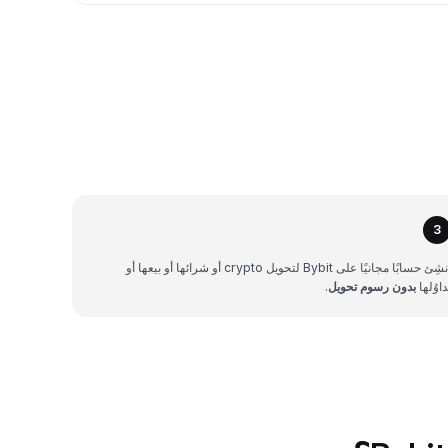
3
أنشِئ حسابًا مجانيًا على Bybit لتحويل crypto أو شرائها أو بيعها أو
داوُلها
بدون رسوم تحويل
.