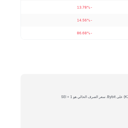
-13.78%
-14.56%
-86.68%
Sei هي عملة رقمية يمكن تحويلها إلى تنج كازاخستاني (KZT) على Bybit. سعر الصرف الحالي هو 1 SEI =