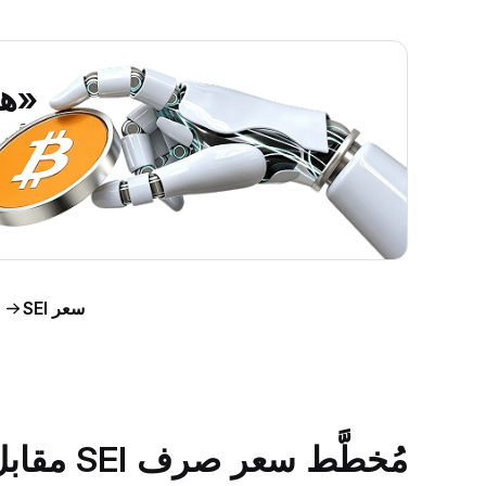
«هل ي
اطَّلع على رؤى حول 
اط
سعر SEI
مُخطَّط سعر صرف SEI مقابل الدولار الأمريكي