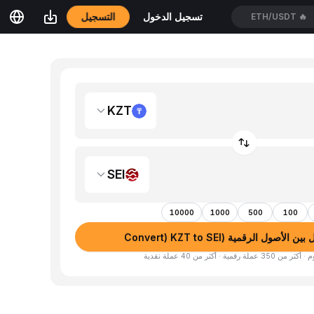
التسجيل
تسجيل الدخول
BICOUSDT
🔥
KZT
SEI
10000
1000
500
100
الأصول الرقمية (Convert) KZT to SEI
لة رقمية · أكثر من 40 عملة نقدية