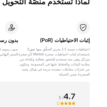
لماذا تستخدم منصَّة التحويل بين الأصول 
إثبات الاحتياطيات (PoR)
بدون رسو
احتياطيات بنسبة 1:1 يجري التحقُّق منها شهريًا
بدون رسوم غي
باستخدام إثبات احتياطيات شجرة Merkle (أو شجرة
السعر النهائي
ميركل وهي بنية تستخدم للتحقق بفعالية وكفاءة من
سلامة البيانات والحفاظ عليها في المجموعة. وتتكون
من تجزئات معاملات متعددة مرتبة في هيكل يشبه
الشجرة) ضمن الشبكة.
4.7
/ 5