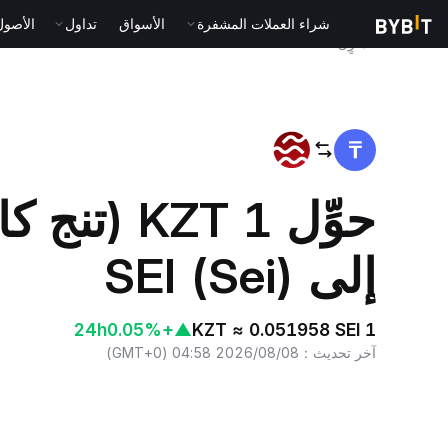
شراء العملات المشفرة
الأسواق
تداول
الأصول الت
المنزٍل
KZT to SEI
حوِّل 1 KZT 
إلى SEI (Sei)
24h
+0.05%
▲
1 KZT ≈ 0.051958 SEI
آخر تحديث
：
2026/08/08 04:58
(
GMT+0
)