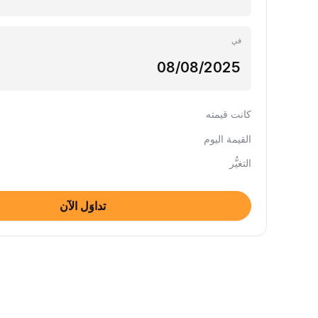
في
كانت قيمته
القيمة اليوم
التغيُّر
تداوَل الآن