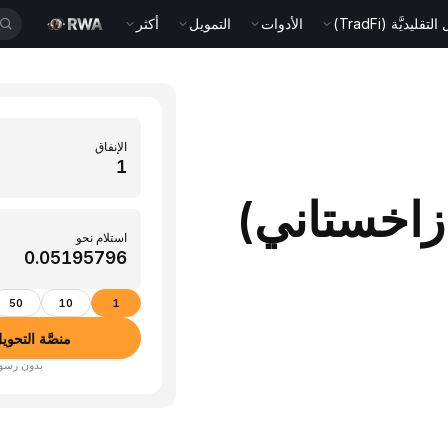
قليديَّة (TradFi)
الأدوات
التمويل
أكثر
الإنفاق
(تنج كازاخستاني)
استلام نحو
50
10
1
منصَّة التحويل بين 
بدون رسوم · أكثر من 350 عم