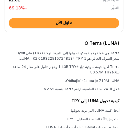
%
-69.13
التغيُّر
تداوَل الآن
O Terra (LUNA)
Terra هي عملة رقمية يمكن تحويلها إلى الليرة التركية (TRY) على Bybit.
سعر الصرف الحالي هو 1 LUNA = ₺2.0193225157248134 TRY.
Terra لديها قيمة سوقية تبلغ ₺1.43B TRY وحجم تداول على مدار 24 ساعة
يبلغ ₺80.57M TRY.
Obíhající zásoba je 710M LUNA.
خلال الـ 24 ساعة الماضية، ارتفع Terra بنسبة 2.52%.
كيفية تحويل LUNA إلى TRY
أدخل كمية LUNA التي تريد تحويلها
ستعرض الآلة الحاسبة المعادل بـ TRY
سجل في حساب Bybit لشراء أو بيع أو تداول LUNA