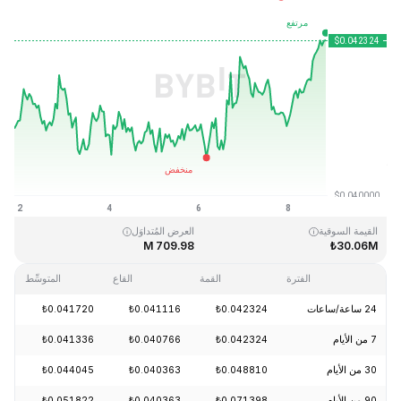
آخر تحديث: 2026-08-08، 20:00 GMT+0
القمَّة التاريخية
القاع التاريخي
₺0.039339
₺18.87
القيمة السوقية
العرض المُتداوَل
709.98 M
₺30.06M
الفترة
القمة
القاع
المتوسِّط
24 ساعة/ساعات
₺0.042324
₺0.041116
₺0.041720
+2.62%
7 من الأيام
₺0.042324
₺0.040766
₺0.041336
+3.29%
30 من الأيام
₺0.048810
₺0.040363
₺0.044045
-13.48%
90 من الأيام
₺0.071398
₺0.040363
₺0.051822
-18.67%