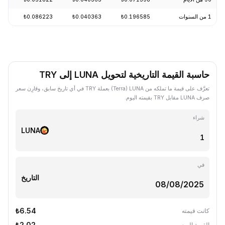
1 من السنوات
₺0.196585
₺0.040363
₺0.086223
-74.06%
حاسبة القيمة التاريخية لتحويل LUNA إلى TRY
تعرَّف على قيمة ما تملكه من LUNA ‏(Terra) بعملة TRY في أي تاريخ سابق، وقارِن سعر
صرف LUNA مقابل TRY بقيمته اليوم.
شراء
LUNA
في
التاريخ
₺6.54
كانت قيمته
₺2.02
القيمة اليوم