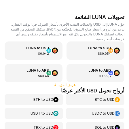
تحويلات LUNA الشائعة
حوِّل LUNA إلى USD والعملات النقدية الأخرى بأسعار الصرف في الوقت الفعلي.
بدعم من عروض أسعار صانع السوق المُجمَّعة من Bybit، يمكنك التحقق من القيمة
الحالية لعملتك LUNA والتحويل بكل ثقة، مع الاستمتاع بأسعار دقيقة وبدون أي
فروقات أسعار خفية.
LUNA
to
USD
LUNA
to
SGD
$0.042
S$0.054
LUNA
to
ARS
LUNA
to
AED
د.إ0.155
$63.46
عرض المزيد
↓
أزواج تحويل USD الأكثر عرضًا
ETH
to
USD
BTC
to
USD
USDT
to
USD
USDC
to
USD
TRX
to
USD
SOL
to
USD