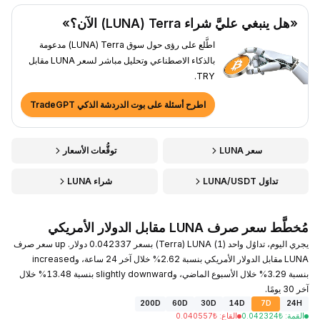
«هل ينبغي عليَّ شراء Terra ‏(LUNA) الآن؟»
اطَّلع على رؤى حول سوق Terra ‏(LUNA) مدعومة
بالذكاء الاصطناعي وتحليل مباشر لسعر LUNA مقابل
TRY.
اطرح أسئلة على بوت الدردشة الذكي TradeGPT
سعر LUNA
توقُّعات الأسعار
تداوَل LUNA/USDT
شراء LUNA
مُخطَّط سعر صرف LUNA مقابل الدولار الأمريكي
يجري اليوم، تداوُل واحد (1) LUNA ‏(Terra) بسعر 0.042337 دولار. up سعر صرف
LUNA مقابل الدولار الأمريكي بنسبة 2.62% خلال آخر 24 ساعة، وincreased
بنسبة 3.29% خلال الأسبوع الماضي، وslightly downward بنسبة 13.48% خلال
آخر 30 يومًا.
200D
60D
30D
14D
7D
24H
القمة
:
₺
0.042324
القاع
:
₺
0.040557