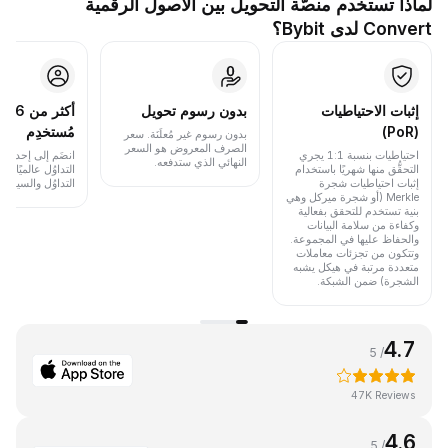
لماذا تستخدم منصَّة التحويل بين الأصول الرقمية
Convert لدى Bybit؟
إثبات الاحتياطيات
بدون رسوم تحويل
أكث
(PoR)
مُستخدِم
بدون رسوم غير مُعلَنَة. سعر
الصرف المعروض هو السعر
احتياطيات بنسبة 1:1 يجري
انضَم إلى إحدى أب
النهائي الذي ستدفعه.
التحقُّق منها شهريًا باستخدام
التداوُل عالميًا 
إثبات احتياطيات شجرة
التداوُل والسيولة.
Merkle (أو شجرة ميركل وهي
بنية تستخدم للتحقق بفعالية
وكفاءة من سلامة البيانات
والحفاظ عليها في المجموعة.
وتتكون من تجزئات معاملات
متعددة مرتبة في هيكل يشبه
الشجرة) ضمن الشبكة.
4.7
/ 5
47K Reviews
4.6
/ 5