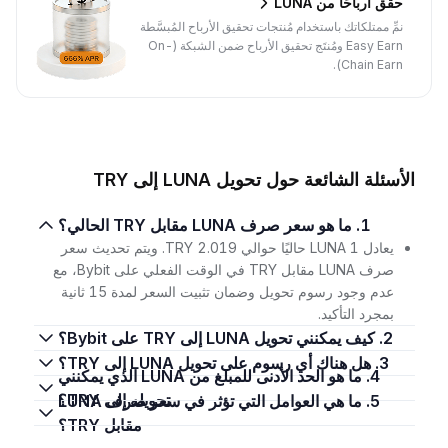
حقِّق أرباحًا من LUNA
نمِّ ممتلكاتك باستخدام مُنتجات تحقيق الأرباح المُبسَّطة
Easy Earn ومُنتَج تحقيق الأرباح ضمن الشبكة (On-
Chain Earn).
الأسئلة الشائعة حول تحويل LUNA إلى TRY
1. ما هو سعر صرف LUNA مقابل TRY الحالي؟
يعادل 1 LUNA حاليًا حوالي 2.019 TRY. ويتم تحديث سعر
صرف LUNA مقابل TRY في الوقت الفعلي على Bybit، مع
عدم وجود رسوم تحويل وضمان تثبيت السعر لمدة 15 ثانية
بمجرد التأكيد.
2. كيف يمكنني تحويل LUNA إلى TRY على Bybit؟
3. هل هناك أي رسوم على تحويل LUNA إلى TRY؟
4. ما هو الحد الأدنى للمبلغ من LUNA الذي يمكنني
تحويله إلى TRY؟
5. ما هي العوامل التي تؤثر في سعر صرف LUNA
مقابل TRY؟