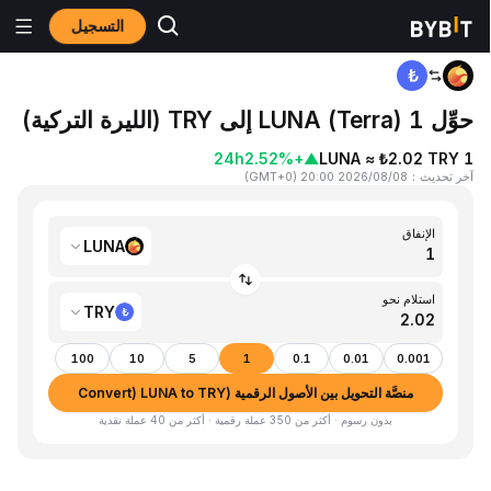
التسجيل
المنزٍل
LUNA to TRY
حوِّل 1 LUNA (Terra) إلى TRY (الليرة التركية)
24h
+2.52%
▲
1 LUNA ≈ ₺2.02 TRY
آخر تحديث
：
2026/08/08 20:00
(
GMT+0
)
الإنفاق
LUNA
استلام نحو
TRY
100
10
5
1
0.1
0.01
0.001
منصَّة التحويل بين الأصول الرقمية (Convert) LUNA to TRY
بدون رسوم · أكثر من 350 عملة رقمية · أكثر من 40 عملة نقدية