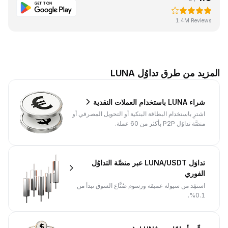
1.4M Reviews
المزيد من طرق تداوُل LUNA
شراء LUNA باستخدام العملات النقدية
اشترِ باستخدام البطاقة البنكية أو التحويل المصرفي أو
منصَّة تداوُل P2P بأكثر من 60 عملة.
تداوَل LUNA/USDT عبر منصَّة التداوُل
الفوري
استفِد من سيولة عميقة ورسوم صُنَّاع السوق تبدأ من
0.1%.