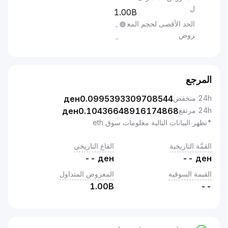
ل
1.00B
الحد الأقصى لحجم المع
-
روض
-
المرجع
24h منخفض
0.0995393309708544
ден
24h مرتفع
0.10436648916174868
ден
*تظهر البيانات التالية معلومات سوق eth
القمَّة التاريخية
القاع التاريخي
--
ден
--
ден
القيمة السوقية
المعروض المتداول
1.00B
--