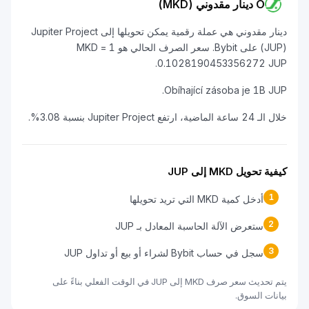
O دينار مقدوني (MKD)
دينار مقدوني هي عملة رقمية يمكن تحويلها إلى Jupiter Project
(JUP) على Bybit. سعر الصرف الحالي هو 1 MKD =
0.1028190453356272 JUP.
Obíhající zásoba je 1B JUP.
خلال الـ 24 ساعة الماضية، ارتفع Jupiter Project بنسبة 3.08%.
كيفية تحويل MKD إلى JUP
1
أدخل كمية MKD التي تريد تحويلها
2
ستعرض الآلة الحاسبة المعادل بـ JUP
3
سجل في حساب Bybit لشراء أو بيع أو تداول JUP
يتم تحديث سعر صرف MKD إلى JUP في الوقت الفعلي بناءً على
بيانات السوق.