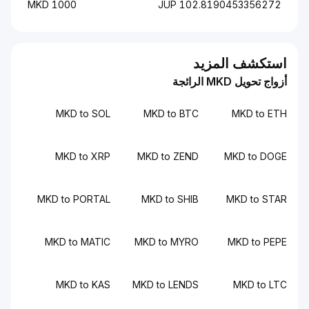
1000 MKD
102.8190453356272 JUP
استكشف المزيد
أزواج تحويل MKD الرائجة
MKD to SOL
MKD to BTC
MKD to ETH
MKD to XRP
MKD to ZEND
MKD to DOGE
MKD to PORTAL
MKD to SHIB
MKD to STAR
MKD to MATIC
MKD to MYRO
MKD to PEPE
MKD to KAS
MKD to LENDS
MKD to LTC