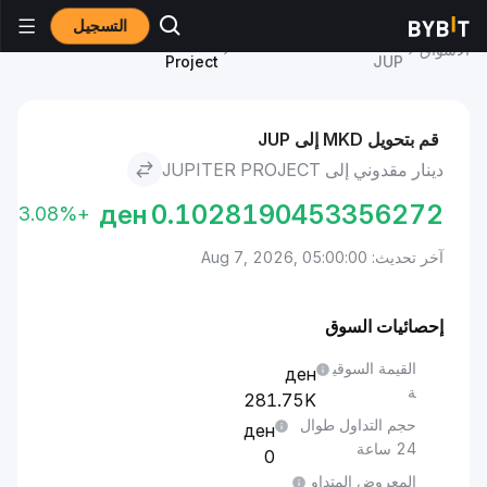
التسجيل
سعر Jupiter Project
دينار مقدوني to Jupiter
الأسواق
Project
JUP
قم بتحويل MKD إلى JUP
دينار مقدوني إلى JUPITER PROJECT
ден
0.1028190453356272
+3.08%
آخر تحديث: Aug 7, 2026, 05:00:00
إحصائيات السوق
القيمة السوقي
ة
281.75K
حجم التداول طوال
24 ساعة
0
المعروض المتداو