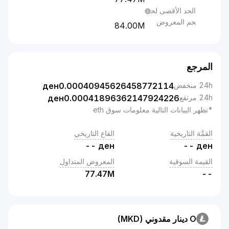
الحد الأقصى لح
جم المعروض
84.00M
مرجع
منخفض
0.00040945626458772114
ден
مرتفع
0.00041896362147924226
ден
ظهر البيانات التالية معلومات سوق eth
مَّة التاريخية
القاع التاريخي
--
ден
--
де
قيمة السوقية
المعروض المتداول
77.47M
-
O دينار مقدوني (MKD)