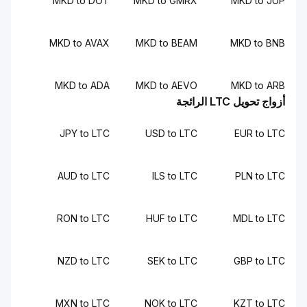
MKD to DOT
MKD to GMRX
MKD to J
MKD to AVAX
MKD to BEAM
MKD to B
MKD to ADA
MKD to AEVO
MKD to A
اج تحويل LTC الرائجة
JPY to LTC
USD to LTC
EUR to L
AUD to LTC
ILS to LTC
PLN to L
RON to LTC
HUF to LTC
MDL to L
NZD to LTC
SEK to LTC
GBP to L
MXN to LTC
NOK to LTC
KZT to L