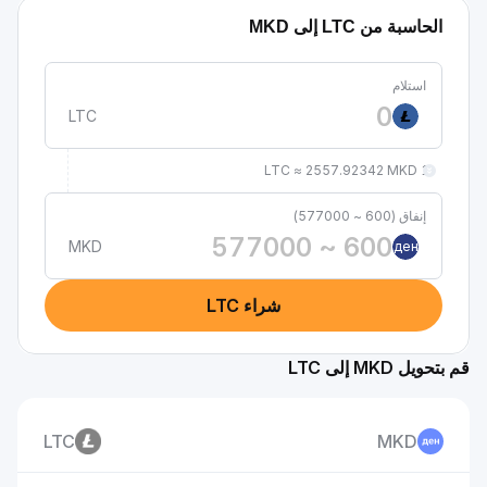
لحاسبة من LTC إلى MKD
استلام
LTC
1 LTC ≈ 2557.92342 MKD
إنفاق (600 ~ 577000)
MKD
ден
شراء LTC
ل MKD إلى LTC
LTC
MKD