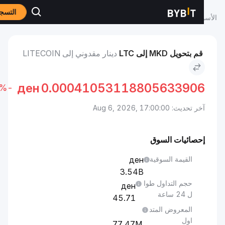
التسجيل
واق
سعر Litecoin LTC
دينار مقدوني to Litecoin
قم بتحويل MKD إلى LTC
دينار مقدوني إلى LITECOIN
ден
0.0004105311880563390
-0.72%
خر تحديث: Aug 6, 2026, 17:00:00
حصائيات السوق
القيمة السوقية
3.54B
حجم التداول طوا
ل 24 ساعة
45.71
المعروض المتد
اول
77.47M