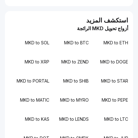
ستكشف المزيد
اج تحويل MKD الرائجة
MKD to SOL
MKD to BTC
MKD to E
MKD to XRP
MKD to ZEND
MKD to DO
MKD to PORTAL
MKD to SHIB
MKD to ST
MKD to MATIC
MKD to MYRO
MKD to PE
MKD to KAS
MKD to LENDS
MKD to L