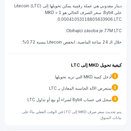
دينار مقدوني هي عملة رقمية يمكن تحويلها إلى Litecoin (LTC)
على Bybit. سعر الصرف الحالي هو 1 MKD =
0.00041053118805633906 LT
Obíhající zásoba je 77M LT
ساعة الماضية، انخفض Litecoin بنسبة 0.72%.
ية تحويل MKD إلى LTC
1
أدخل كمية MKD التي تريد تحويلها
2
ستعرض الآلة الحاسبة المعادل بـ LTC
3
سجل في حساب Bybit لشراء أو بيع أو تداول LTC
يتم تحديث سعر صرف MKD إلى LTC في الوقت الفعلي بناءً على
انات السوق.