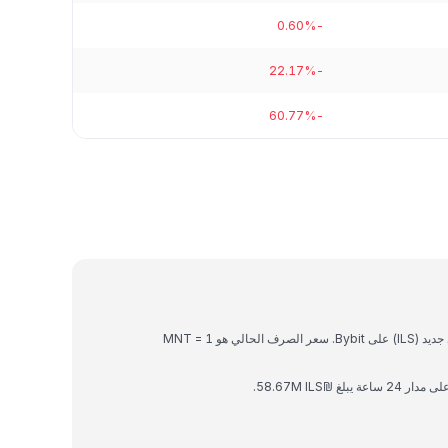
-0.60%
-22.17%
-60.77%
Mantle هي عملة رقمية يمكن تحويلها إلى شيكل إسرائيلي جديد (ILS) على Bybit. سعر الصرف الحالي هو 1 MNT =