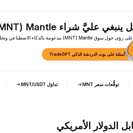
نبغي عليَّ شراء Mantle ‏(MNT) الآن؟»
وق Mantle ‏(MNT) مدعومة بالذكاء الاصطناعي وتحليل مباشر لسعر MNT مقابل ILS.
رح أسئلة على بوت الدردشة الذكي TradeGPT
توقُّعات سعر MNT
تداوَل MNT/USDT