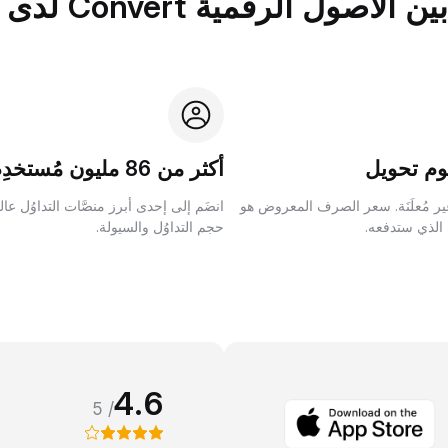
الرقمية Convert لدى Bybit؟
م تحويل
أكثر من 86 مليون مُستخدِم
ر مُعلَنَة. سعر الصرف المعروض هو
انضَم إلى إحدى أبرز منصَّات التداوُل عا
 الذي ستدفعه.
حجم التداوُل والسيولة.
4.6
/ 5