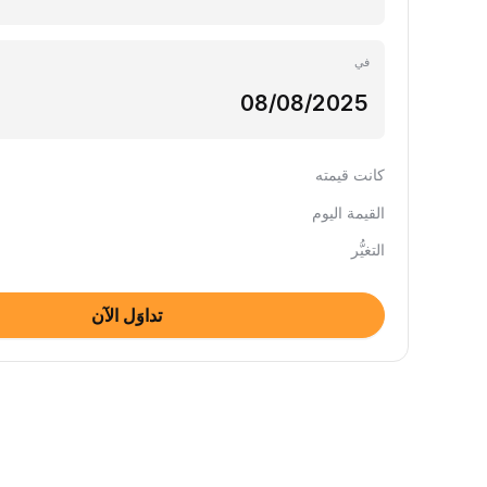
في
كانت قيمته
القيمة اليوم
التغيُّر
تداوَل الآن