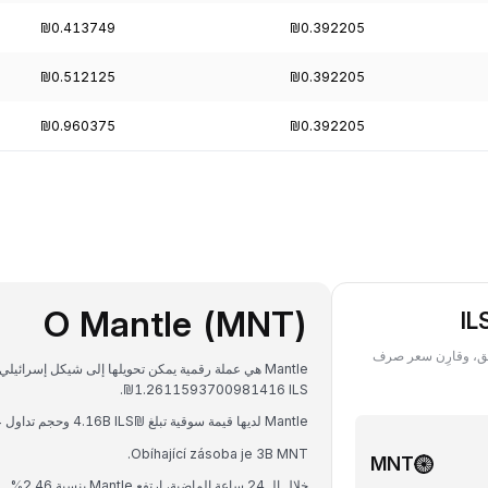
₪0.413749
₪0.392205
₪0.512125
₪0.392205
₪0.960375
₪0.392205
O Mantle (MNT)
Man) بعملة ILS في أي تاريخ سابق، وقارِن سعر صرف
₪1.2611593700981416 ILS.
Mantle لديها قيمة سوقية تبلغ ₪4.16B ILS وحجم تداول على مدار 24 ساعة يبلغ ₪58.67M ILS.
Obíhající zásoba je 3B MNT.
MNT
خلال الـ 24 ساعة الماضية، ارتفع Mantle بنسبة 2.46%.