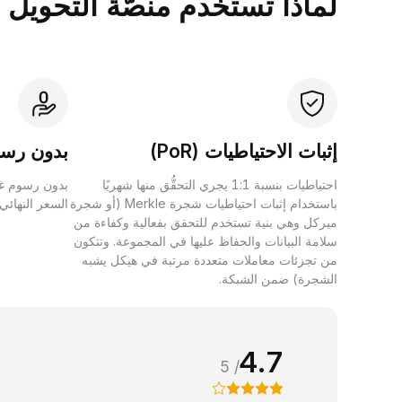
لماذا تستخدم منصَّة التحويل بين الأصول 
إثبات الاحتياطيات (PoR)
بدون رسو
احتياطيات بنسبة 1:1 يجري التحقُّق منها شهريًا
بدون رسوم غي
باستخدام إثبات احتياطيات شجرة Merkle (أو شجرة
السعر النهائي
ميركل وهي بنية تستخدم للتحقق بفعالية وكفاءة من
سلامة البيانات والحفاظ عليها في المجموعة. وتتكون
من تجزئات معاملات متعددة مرتبة في هيكل يشبه
الشجرة) ضمن الشبكة.
4.7
/ 5