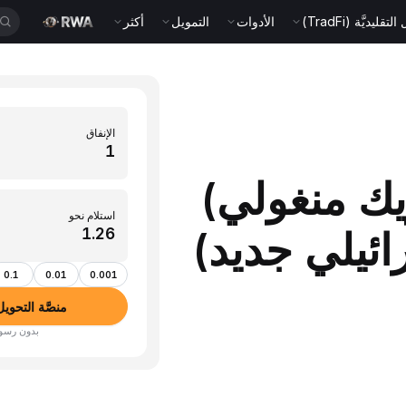
قليديَّة (TradFi)
الأدوات
التمويل
أكثر
الإنفاق
M (توغريك منغولي)
استلام نحو
0.1
0.01
0.001
منصَّة التحويل بين ا
بدون رسوم · أكثر من 350 عم