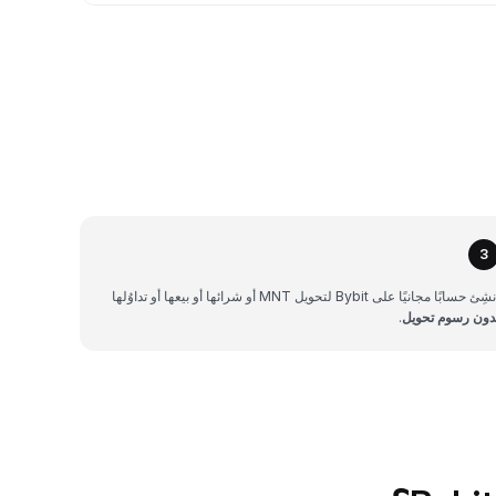
3
شِئ حسابًا مجانيًا على Bybit لتحويل MNT أو شرائها أو بيعها أو تداوُلها
دون رسوم تحويل
.