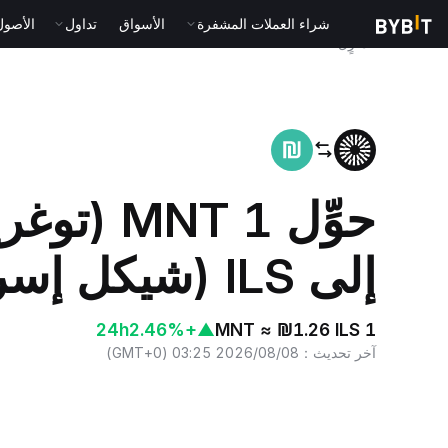
شراء العملات المشفرة
الأسواق
تداول
الأصول الت
المنزٍل
MNT to ILS
حوِّل 1 NT
إلى ILS (شيكل إسرائيلي جديد)
24h
+2.46%
▲
1 MNT ≈ ₪1.26 ILS
آخر تحديث
：
2026/08/08 03:25
(
GMT+0
)