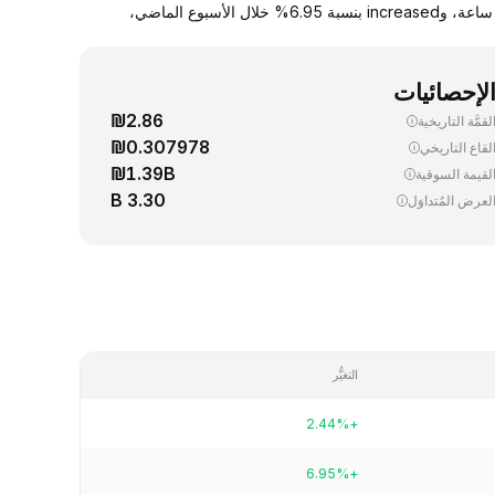
يجري اليوم، تداوُل واحد (1) MNT ‏(Mantle) بسعر 0.419834 دولار. up سعر صرف MNT مقابل الدولار الأمريكي بنسبة 2.44% خلال آخر 24 ساعة، وincreased بنسبة 6.95% خلال الأسبوع الماضي،
لإحصائيات
₪2.86
لقمَّة التاريخية
₪0.307978
لقاع التاريخي
₪1.39B
لقيمة السوقية
3.30 B
لعرض المُتداوَل
التغيُّر
+2.44%
+6.95%