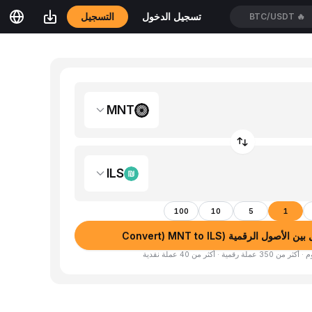
التسجيل
تسجيل الدخول
BTC/USDT
🔥
MNT
ILS
100
10
5
1
لأصول الرقمية (Convert) MNT to ILS
لة رقمية · أكثر من 40 عملة نقدية