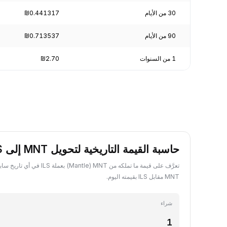
30 من الأيام
₪0.441317
90 من الأيام
₪0.713537
1 من السنوات
₪2.70
حاسبة القيمة التاريخية لتحويل MNT إلى ILS
تعرَّف على قيمة ما تملكه من MNT ‏(tle
MNT مقابل ILS بقيمته اليوم.
شراء