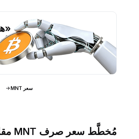
«هل ي
اطَّلع على رؤى حول س
اط
سعر MNT
مُخطَّط سعر صرف MNT مقابل الدولار الأمريكي