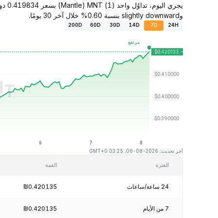
وslightly downward بنسبة 0.60% خلال آخر 30 يومًا.
200D
60D
30D
14D
7D
24H
آخر تحديث: 2026-08-08، 03:25 GMT+0
الفترة
القمة
24 ساعة/ساعات
₪0.420135
7 من الأيام
₪0.420135