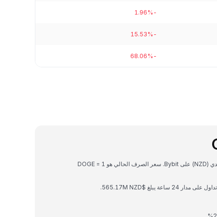
-1.96%
-15.53%
-68.06%
Dogecoin هي عملة رقمية يمكن تحويلها إلى دولار نيوزيلندي (NZD) على Bybit. سعر الصرف الحالي هو 1 DOGE =