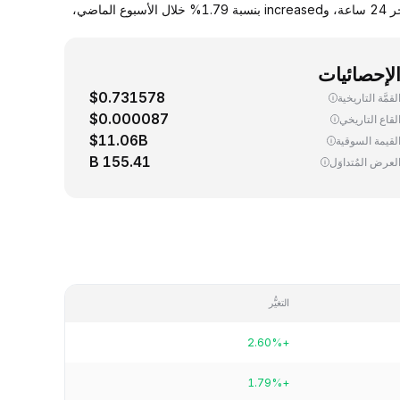
يجري اليوم، تداوُل واحد (1) DOGE ‏(Dogecoin) بسعر 0.071230 دولار. up سعر صرف DOGE مقابل الدولار الأمريكي بنسبة 2.60% خلال آخر 24 ساعة، وincreased بنسبة 1.79% خلال الأسبوع الماضي،
لإحصائيات
$0.731578
لقمَّة التاريخية
$0.000087
لقاع التاريخي
$11.06B
لقيمة السوقية
155.41 B
لعرض المُتداوَل
التغيُّر
+2.60%
+1.79%