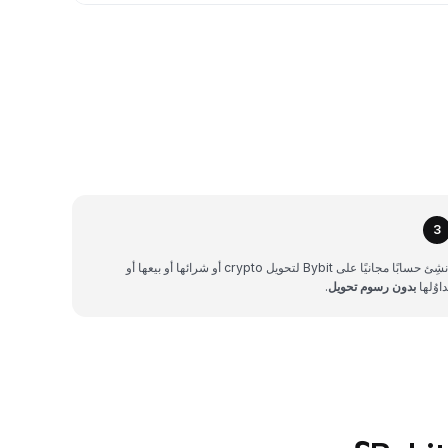
3
أنشِئ حسابًا مجانيًا على Bybit لتحويل crypto أو شرائها أو بيعها أو
داوُلها
بدون رسوم تحويل
.