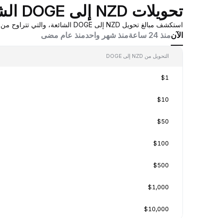
تحويلات NZD إلى DOGE الشائعة
استكشف مبالغ تحويل NZD إلى DOGE الشائعة، والتي تتراوح من 0.001 NZD إلى 100 NZD، بقيم تحويل في الوقت الفعلي بناءً على عروض أسعار صانع السوق المُجمَّعة من Bybit.
الآن
منذ 24 ساعة
منذ شهر واحد
منذ عام مضى
التحويل من NZD إلى DOGE
$1
$10
$50
$100
$500
$1,000
$10,000