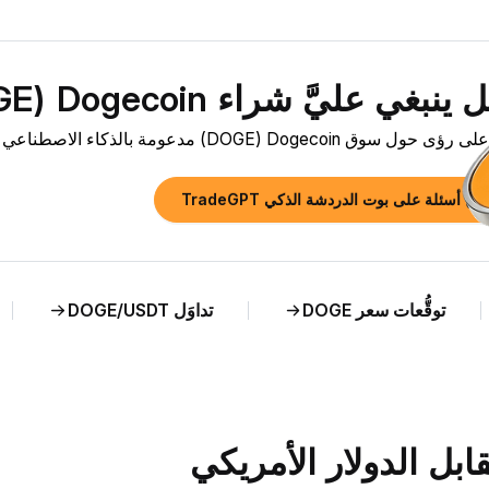
بغي عليَّ شراء Dogecoin ‏(DOGE) الآن؟»
ق Dogecoin ‏(DOGE) مدعومة بالذكاء الاصطناعي وتحليل مباشر لسعر DOGE مقابل NZD.
رح أسئلة على بوت الدردشة الذكي TradeGPT
توقُّعات سعر DOGE
تداوَل DOGE/USDT