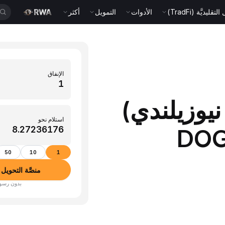
قليديَّة (TradFi)
الأدوات
التمويل
أكثر
الإنفاق
(دولار نيوزيلندي)
استلام نحو
50
10
1
منصَّة التحويل بين الأ
بدون رسوم · أكثر من 350 عم