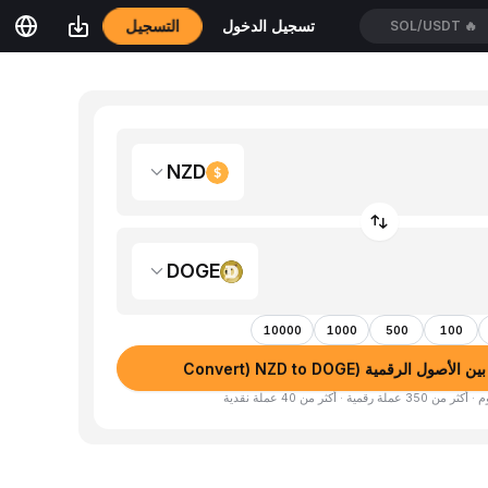
التسجيل
تسجيل الدخول
SOL/USDT
🔥
NZD
DOGE
10000
1000
500
100
صول الرقمية (Convert) NZD to DOGE
لة رقمية · أكثر من 40 عملة نقدية