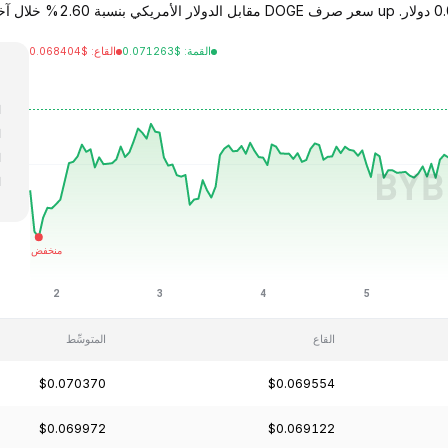
القمة
:
$
0.071263
القاع
:
$
0.068404
ا
ا
ا
ا
ا
القاع
المتوسِّط
$0.070370
$0.069554
$0.069972
$0.069122