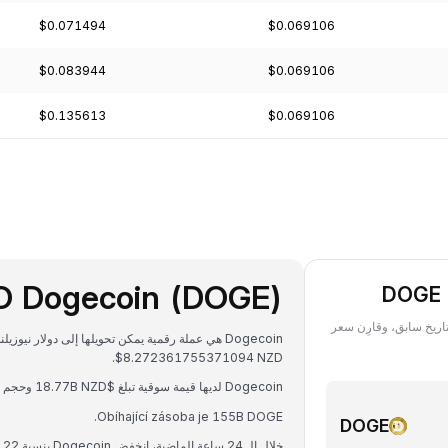
$0.071494
$0.069106
$0.083944
$0.069106
$0.135613
$0.069106
O Dogecoin (DOGE)
لكه من DOGE ‏(Dogecoin) بعملة DOGE في أي تاريخ سابق، وقارِن سعر
$8.272361755371094 NZD.
Dogecoin لديها قيمة سوقية تبلغ $18.77B NZD وحجم تداول على مدار 24 ساعة يبلغ $565.17M NZD.
Obíhající zásoba je 155B DOGE.
DOGE
خلال الـ 24 ساعة الماضية، انخفض Dogecoin بنسبة 2.22%.