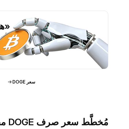
«هل ين
اطَّلع على رؤى حول سو
اط
سعر DOGE
مُخطَّط سعر صرف DOGE مقابل الدولار الأمريكي