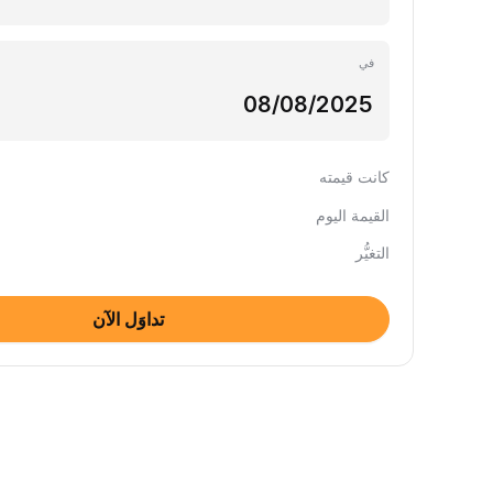
في
كانت قيمته
القيمة اليوم
التغيُّر
تداوَل الآن