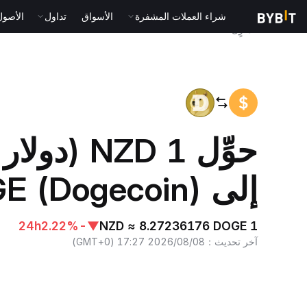
شراء العملات المشفرة
الأسواق
تداول
الأصول الت
المنزٍل
NZD to DOGE
حوِّل 1 NZD 
إلى DOGE (Dogecoin)
24h
-2.22%
▼
1 NZD ≈ 8.27236176 DOGE
آخر تحديث
：
2026/08/08 17:27
(
GMT+0
)