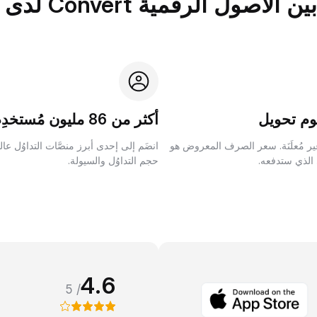
الرقمية Convert لدى Bybit؟
م تحويل
أكثر من 86 مليون مُستخدِم
ر مُعلَنَة. سعر الصرف المعروض هو
انضَم إلى إحدى أبرز منصَّات التداوُل عا
 الذي ستدفعه.
حجم التداوُل والسيولة.
4.6
/ 5