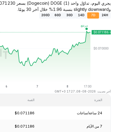
وslightly downward بنسبة 1.96% خلال آخر 30 يومًا.
200D
60D
30D
14D
7D
24H
آخر تحديث: 2026-08-08، 17:27 GMT+0
الفترة
القمة
24 ساعة/ساعات
$0.071186
7 من الأيام
$0.071186