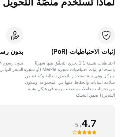
لماذا تستخدم منصَّة التحويل بين الأصول 
إثبات الاحتياطيات (PoR)
بدون رسو
احتياطيات بنسبة 1:1 يجري التحقُّق منها شهريًا
بدون رسوم غي
باستخدام إثبات احتياطيات شجرة Merkle (أو شجرة
السعر النهائي
ميركل وهي بنية تستخدم للتحقق بفعالية وكفاءة من
سلامة البيانات والحفاظ عليها في المجموعة. وتتكون
من تجزئات معاملات متعددة مرتبة في هيكل يشبه
الشجرة) ضمن الشبكة.
4.7
/ 5