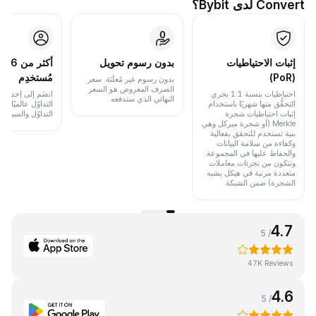
Convert لدى Bybit؟
إثبات الاحتياطيات
بدون رسوم تحويل
أكث
(PoR)
مُستخدِم
بدون رسوم غير مُعلَنَة. سعر
الصرف المعروض هو السعر
احتياطيات بنسبة 1:1 يجري
انضَم إلى إحدى أب
النهائي الذي ستدفعه.
التحقُّق منها شهريًا باستخدام
التداوُل عالميًا 
إثبات احتياطيات شجرة
التداوُل والسيولة.
Merkle (أو شجرة ميركل وهي
بنية تستخدم للتحقق بفعالية
وكفاءة من سلامة البيانات
والحفاظ عليها في المجموعة.
وتتكون من تجزئات معاملات
متعددة مرتبة في هيكل يشبه
الشجرة) ضمن الشبكة.
4.7
/ 5
47K Reviews
4.6
/ 5