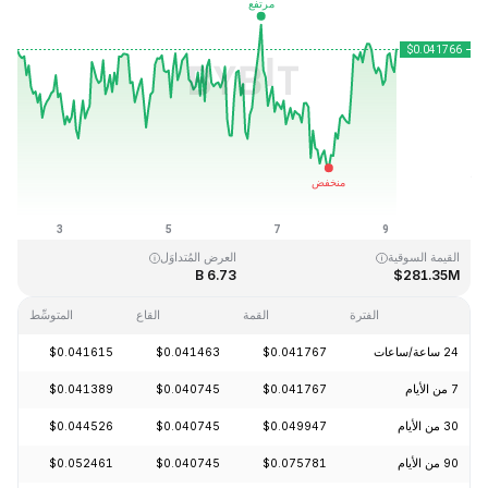
آخر تحديث: 2026-08-09، 04:35 GMT+0
القمَّة التاريخية
القاع التاريخي
$0.040542
$1.14
القيمة السوقية
العرض المُتداوَل
6.73 B
$281.35M
الفترة
القمة
القاع
المتوسِّط
24 ساعة/ساعات
$0.041767
$0.041463
$0.041615
+1.74%
7 من الأيام
$0.041767
$0.040745
$0.041389
+0.24%
30 من الأيام
$0.049947
$0.040745
$0.044526
-16.86%
90 من الأيام
$0.075781
$0.040745
$0.052461
-11.93%