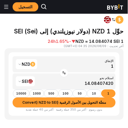
التسجيل
المنزٍل
NZD to SEI
حوِّل 1 NZD (دولار نيوزيلندي) إلى SEI (Sei)
24h
-1.65%
▼
1 NZD ≈ 14.084074 SEI
آخر تحديث
：
2026/08/09 04:35
(
GMT+0
)
الإنفاق
NZD
استلام نحو
SEI
10000
1000
500
100
50
10
1
منصَّة التحويل بين الأصول الرقمية (Convert) NZD to SEI
بدون رسوم · أكثر من 350 عملة رقمية · أكثر من 40 عملة نقدية