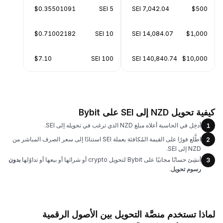
$0.35501091
5 SEI
7,042.04 SEI
$500
$0.71002182
10 SEI
14,084.07 SEI
$1,000
$7.10
100 SEI
140,840.74 SEI
$10,000
كيفية تحويل NZD إلى SEI على Bybit
أدخِل في الحاسبة أعلاه مبلغ NZD الذي ترغب في تحويله إلى SEI.
1
اطَّلع فورًا على القيمة المُكافئة بعملة SEI استنادًا إلى سعر الصرف المباشر من
2
NZD إلى SEI.
أنشِئ حسابًا مجانيًا على Bybit لتحويل crypto أو شرائها أو بيعها أو تداوُلها
بدون
3
رسوم تحويل
.
لماذا تستخدم منصَّة التحويل بين الأصول الرقمية