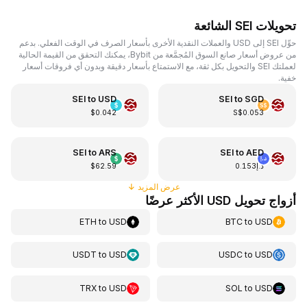
تحويلات SEI الشائعة
حوِّل SEI إلى USD والعملات النقدية الأخرى بأسعار الصرف في الوقت الفعلي. بدعم
من عروض أسعار صانع السوق المُجمَّعة من Bybit، يمكنك التحقق من القيمة الحالية
لعملتك SEI والتحويل بكل ثقة، مع الاستمتاع بأسعار دقيقة وبدون أي فروقات أسعار
خفية.
SEI
to
USD
SEI
to
SGD
$0.042
S$0.053
SEI
to
ARS
SEI
to
AED
د.إ0.153
$62.59
عرض المزيد
↓
أزواج تحويل USD الأكثر عرضًا
ETH
to
USD
BTC
to
USD
USDT
to
USD
USDC
to
USD
TRX
to
USD
SOL
to
USD