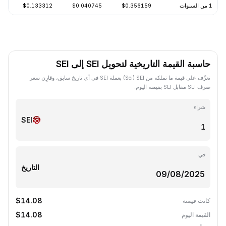
1 من السنوات
$0.356159
$0.040745
$0.133312
-86.76%
حاسبة القيمة التاريخية لتحويل SEI إلى SEI
تعرَّف على قيمة ما تملكه من SEI ‏(Sei) بعملة SEI في أي تاريخ سابق، وقارِن سعر
صرف SEI مقابل SEI بقيمته اليوم.
شراء
SEI
في
التاريخ
$14.08
كانت قيمته
$14.08
القيمة اليوم