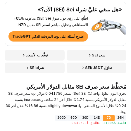
«هل ينبغي عليَّ شراء Sei ‏(SEI) الآن؟»
اطَّلع على رؤى حول سوق Sei ‏(SEI) مدعومة بالذكاء
الاصطناعي وتحليل مباشر لسعر SEI مقابل NZD.
اطرح أسئلة على بوت الدردشة الذكي TradeGPT
سعر SEI
توقُّعات الأسعار
تداوَل SEI/USDT
شراء SEI
مُخطَّط سعر صرف SEI مقابل الدولار الأمريكي
يجري اليوم، تداوُل واحد (1) SEI ‏(Sei) بسعر 0.041756 دولار. up سعر صرف SEI
مقابل الدولار الأمريكي بنسبة 1.74% خلال آخر 24 ساعة، وincreased بنسبة
0.24% خلال الأسبوع الماضي، وslightly downward بنسبة 16.86% خلال آخر 30
يومًا.
200D
60D
30D
14D
7D
24H
القمة
:
$
0.041995
القاع
:
$
0.040620