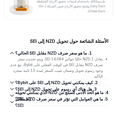
نمِّ ممتلكاتك باستخدام مُنتجات تحقيق الأرباح المُبسَّطة
Easy Earn ومُنتَج تحقيق الأرباح ضمن الشبكة (On-
Chain Earn).
الأسئلة الشائعة حول تحويل NZD إلى SEI
1. ما هو سعر صرف NZD مقابل SEI الحالي؟
يعادل 1 NZD حاليًا حوالي 14.084 SEI. ويتم تحديث سعر
صرف NZD مقابل SEI في الوقت الفعلي على Bybit، مع عدم
وجود رسوم تحويل وضمان تثبيت السعر لمدة 15 ثانية بمجرد
التأكيد.
2. كيف يمكنني تحويل NZD إلى SEI على Bybit؟
3. هل هناك أي رسوم على تحويل NZD إلى SEI؟
4. ما هو الحد الأدنى للمبلغ من NZD الذي يمكنني تحويله
إلى SEI؟
5. ما هي العوامل التي تؤثر في سعر صرف NZD مقابل
SEI؟