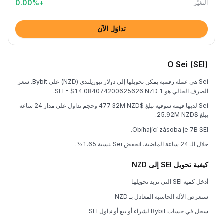
0.00
%
+
التغيُّر
تداوَل الآن
O Sei (SEI)
Sei هي عملة رقمية يمكن تحويلها إلى دولار نيوزيلندي (NZD) على Bybit. سعر
الصرف الحالي هو 1 SEI = $14.084074200625626 NZD.
Sei لديها قيمة سوقية تبلغ $477.32M NZD وحجم تداول على مدار 24 ساعة
يبلغ $25.92M NZD.
Obíhající zásoba je 7B SEI.
خلال الـ 24 ساعة الماضية، انخفض Sei بنسبة 1.65%.
كيفية تحويل SEI إلى NZD
أدخل كمية SEI التي تريد تحويلها
ستعرض الآلة الحاسبة المعادل بـ NZD
سجل في حساب Bybit لشراء أو بيع أو تداول SEI