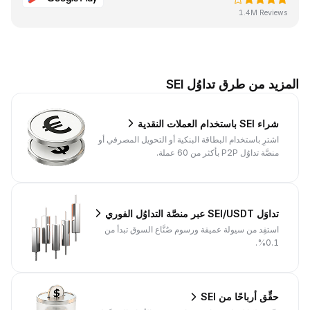
1.4M Reviews
المزيد من طرق تداوُل SEI
شراء SEI باستخدام العملات النقدية
اشترِ باستخدام البطاقة البنكية أو التحويل المصرفي أو
منصَّة تداوُل P2P بأكثر من 60 عملة.
تداوَل SEI/USDT عبر منصَّة التداوُل الفوري
استفِد من سيولة عميقة ورسوم صُنَّاع السوق تبدأ من
0.1%.
حقِّق أرباحًا من SEI