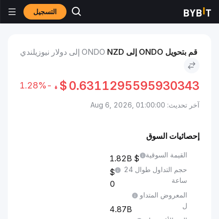
التسجيل
الأسواق
سعر Ondo ONDO
Ondo to دولار نيوزيلندي
قم بتحويل ONDO إلى NZD
ONDO إلى دولار نيوزيلندي
$
0.6311295595930343
-1.28%
آخر تحديث: Aug 6, 2026, 01:00:00
إحصائيات السوق
القيمة السوقية
1.82B
حجم التداول طوال 24
ساعة
0
المعروض المتداو
ل
4.87B