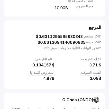
الحد الأقصى لح
جم المعروض
10.00B
المرجع
24h منخفض
0.6311295595930343
$
24h مرتفع
0.6613694146690935
$
*تظهر البيانات التالية معلومات سوق eth
القمَّة التاريخية
القاع التاريخي
0.134157
$
3.71
$
القيمة السوقية
المعروض المتداول
4.87B
3.09B
O Ondo (ONDO)