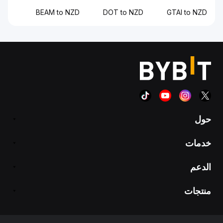
BEAM to NZD
DOT to NZD
GTAI to NZD
حول
خدمات
الدعم
منتجات