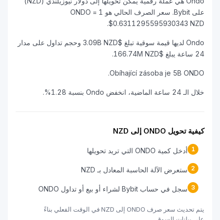
Ondo هي عملة رقمية يمكن تحويلها إلى دولار نيوزيلندي (NZD)
على Bybit. سعر الصرف الحالي هو 1 ONDO =
$0.6311295595930343 NZD.
Ondo لديها قيمة سوقية تبلغ $3.09B NZD وحجم تداول على مدار
24 ساعة يبلغ $166.74M NZD.
Obíhající zásoba je 5B ONDO.
خلال الـ 24 ساعة الماضية، انخفض Ondo بنسبة 1.28%.
كيفية تحويل ONDO إلى NZD
1
أدخل كمية ONDO التي تريد تحويلها
2
ستعرض الآلة الحاسبة المعادل بـ NZD
3
سجل في حساب Bybit لشراء أو بيع أو تداول ONDO
يتم تحديث سعر صرف ONDO إلى NZD في الوقت الفعلي بناءً
على بيانات السوق.