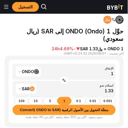
التسجيل
المنزٍل
ONDO to SAR
حوِّل 1 ONDO (Ondo) إلى SAR (ريال
سعودي)
1 ONDO ≈ ﷼1.33 SAR
▼
-4.69%
24h
آخر تحديث
：
2026/08/07 14:32
(
GMT+0
)
الإنفاق
ONDO
استلام نحو
SAR
100
10
5
1
0.1
0.01
0.001
منصَّة التحويل بين الأصول الرقمية (Convert) ONDO to SAR
بدون رسوم · أكثر من 350 عملة رقمية · أكثر من 40 عملة نقدية