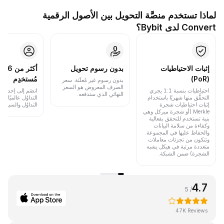
لماذا تستخدم منصَّة التحويل بين الأصول الرقمية
Convert لدى Bybit؟
إثبات الاحتياطيات
بدون رسوم تحويل
أكث
(PoR)
مُستخدِم
بدون رسوم غير مُعلَنَة. سعر
الصرف المعروض هو السعر
احتياطيات بنسبة 1:1 يجري
انضَم إلى إحدى أب
النهائي الذي ستدفعه.
التحقُّق منها شهريًا باستخدام
التداوُل عالميًا 
إثبات احتياطيات شجرة
التداوُل والسيولة.
Merkle (أو شجرة ميركل وهي
بنية تستخدم للتحقق بفعالية
وكفاءة من سلامة البيانات
والحفاظ عليها في المجموعة.
وتتكون من تجزئات معاملات
متعددة مرتبة في هيكل يشبه
الشجرة) ضمن الشبكة.
4.7
/ 5
47K Reviews