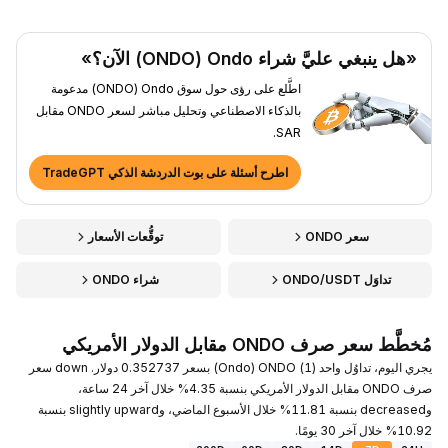
«هل ينبغي عليَّ شراء Ondo ‏(ONDO) الآن؟»
اطَّلع على رؤى حول سوق Ondo ‏(ONDO) مدعومة
بالذكاء الاصطناعي وتحليل مباشر لسعر ONDO مقابل
SAR.
اطرح أسئلة على بوت الدردشة الذكي TradeGPT
سعر ONDO
توقُّعات الأسعار
تداوَل ONDO/USDT
شراء ONDO
مُخطَّط سعر صرف ONDO مقابل الدولار الأمريكي
يجري اليوم، تداوُل واحد (1) ONDO ‏(Ondo) بسعر 0.352737 دولار. down سعر
صرف ONDO مقابل الدولار الأمريكي بنسبة 4.35% خلال آخر 24 ساعة،
وdecreased بنسبة 11.81% خلال الأسبوع الماضي، وslightly upward بنسبة
10.92% خلال آخر 30 يومًا.