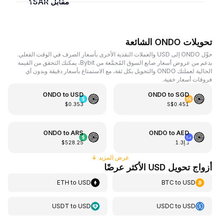
مقابل SAR؟
تحويلات ONDO الشائعة
حوِّل ONDO إلى USD والعملات النقدية الأخرى بأسعار الصرف في الوقت الفعلي.
بدعم من عروض أسعار صانع السوق المُجمَّعة من Bybit، يمكنك التحقق من القيمة
الحالية لعملتك ONDO والتحويل بكل ثقة، مع الاستمتاع بأسعار دقيقة وبدون أي
فروقات أسعار خفية.
ONDO
to
USD
ONDO
to
SGD
$0.353
S$0.451
ONDO
to
ARS
ONDO
to
AED
د.إ1.3
$528.25
عرض المزيد
↓
أزواج تحويل USD الأكثر عرضًا
ETH
to
USD
BTC
to
USD
USDT
to
USD
USDC
to
USD