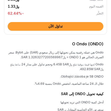
﷼1.33
القيمة اليوم
%
-62.44
التغيُّر
تداوَل الآن
O Ondo (ONDO)
Ondo هي عملة رقمية يمكن تحويلها إلى ريال سعودي (SAR) على Bybit. سعر
الصرف الحالي هو 1 ONDO = ﷼1.3263277200569967 SAR.
Ondo لديها قيمة سوقية تبلغ ﷼6.45B SAR وحجم تداول على مدار 24 ساعة يبلغ
﷼492.85M SAR.
Obíhající zásoba je 5B ONDO.
خلال الـ 24 ساعة الماضية، انخفض Ondo بنسبة 4.69%.
كيفية تحويل ONDO إلى SAR
أدخل كمية ONDO التي تريد تحويلها
ستعرض الآلة الحاسبة المعادل بـ SAR