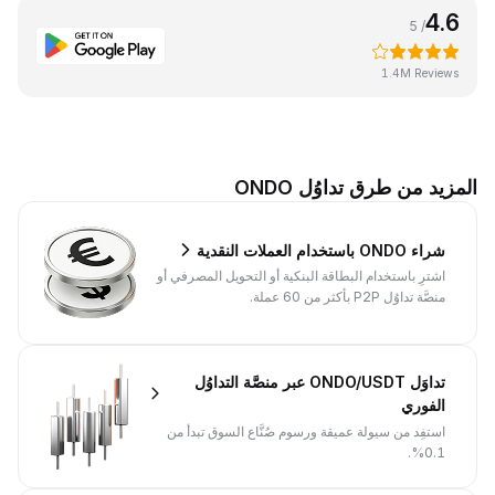
4.6
/ 5
1.4M Reviews
المزيد من طرق تداوُل ONDO
شراء ONDO باستخدام العملات النقدية
اشترِ باستخدام البطاقة البنكية أو التحويل المصرفي أو
منصَّة تداوُل P2P بأكثر من 60 عملة.
تداوَل ONDO/USDT عبر منصَّة التداوُل
الفوري
استفِد من سيولة عميقة ورسوم صُنَّاع السوق تبدأ من
0.1%.