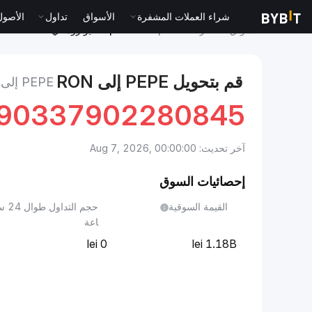
ة (TradFi)
تداول
الأسواق
شراء العملات المشفرة
Pepe to ليو روماني
سعر Pepe PEPE
الأسواق
قم بتحويل PEPE إلى RON
PEPE إلى ليو روماني
790337902280845
آخر تحديث: Aug 7, 2026, 00:00:00
إحصائيات السوق
تداول طوال 24 س
القيمة السوقية
اعة
0
1.18B