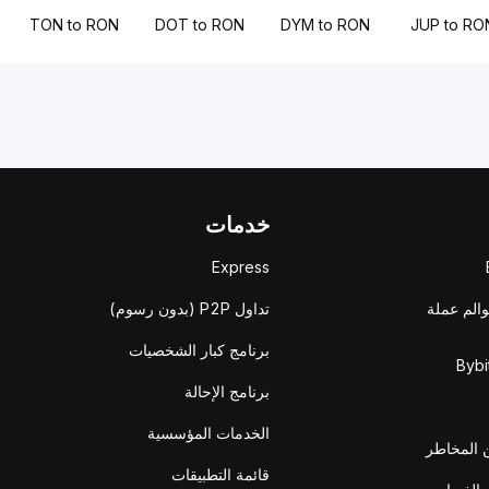
TON to RON
DOT to RON
DYM to RON
JUP to RO
خدمات
Express
تداول P2P (بدون رسوم)
تبحَّر في
برنامج كبار الشخصيات
برنامج الإحالة
الخدمات المؤسسية
الكشف ع
قائمة التطبيقات