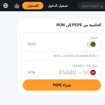
التسجيل
تسجيل الدخول
XAUT/USDT
🔥
الحاسبة من PEPE إلى RON
استلام
PEPE
1 PEPE ≈ 0.000013143866 RON
إنفاق (50 ~ 45480)
RON
lei
شراء PEPE