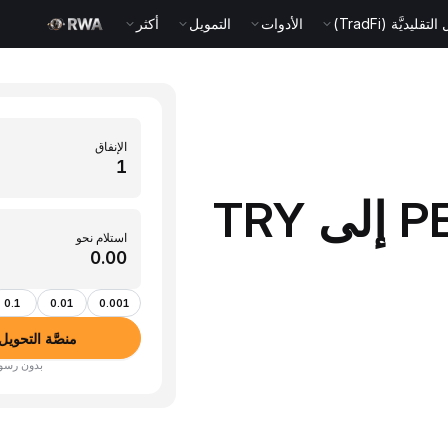
قليديَّة (TradFi)
الأدوات
التمويل
أكثر
الإنفاق
حوِّل 1 PEPE (Pepe) إلى TRY
استلام نحو
0.1
0.01
0.001
منصَّة التحويل بين ال
بدون رسوم · أكثر من 350 عم