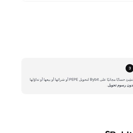
3
شِئ حسابًا مجانيًا على Bybit لتحويل PEPE أو شرائها أو بيعها أو تداوُلها
دون رسوم تحويل
.