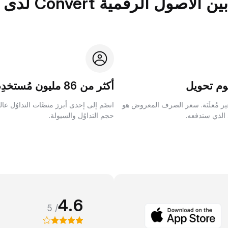
الرقمية Convert لدى Bybit؟
م تحويل
أكثر من 86 مليون مُستخدِم
ر مُعلَنَة. سعر الصرف المعروض هو
انضَم إلى إحدى أبرز منصَّات التداوُل عا
 الذي ستدفعه.
حجم التداوُل والسيولة.
4.6
/ 5