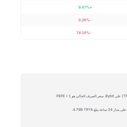
+9.47%
-0.26%
-74.19%
Pepe هي عملة رقمية يمكن تحويلها إلى الليرة التركية (TRY) على Bybit. سعر الصرف الحالي هو 1 PEPE =