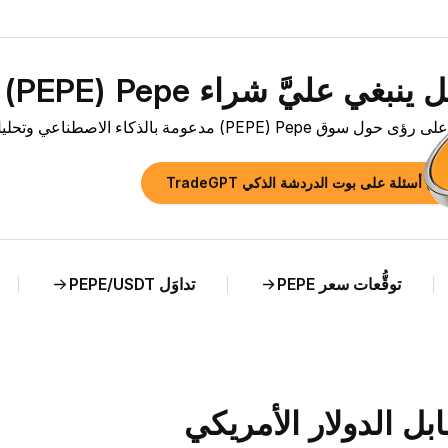
نبغي عليَّ شراء Pepe ‏(PEPE) الآن؟»
وق Pepe ‏(PEPE) مدعومة بالذكاء الاصطناعي وتحليل مباشر لسعر PEPE مقابل TRY.
رح أسئلة على بوت الدردشة الذكي TradeGPT
توقُّعات سعر PEPE
تداوَل PEPE/USDT