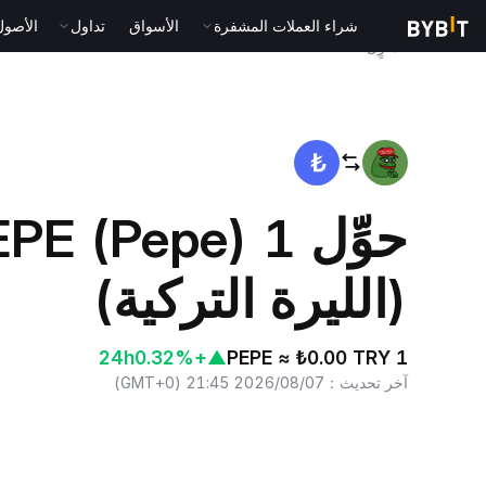
شراء العملات المشفرة
الأسواق
تداول
الأصول الت
المنزٍل
PEPE to TRY
(الليرة التركية)
24h
+0.32%
▲
1 PEPE ≈ ₺0.00 TRY
آخر تحديث
：
2026/08/07 21:45
(
GMT+0
)