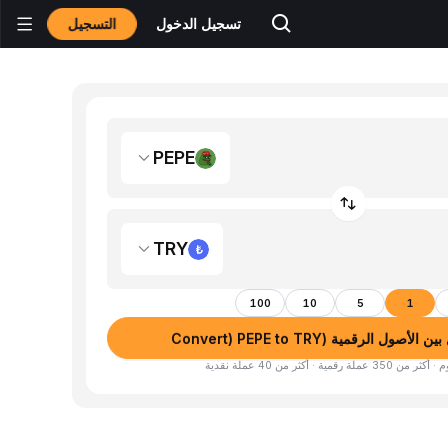
التسجيل
تسجيل الدخول
PEPE
TRY
100
10
5
1
أصول الرقمية (Convert) PEPE to TRY
لة رقمية · أكثر من 40 عملة نقدية