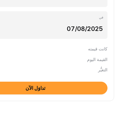
في
كانت قيمته
القيمة اليوم
التغيُّر
تداوَل الآن