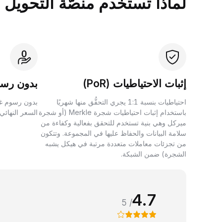
لماذا تستخدم منصَّة التحويل بين الأصول 
إثبات الاحتياطيات (PoR)
بدون رسو
احتياطيات بنسبة 1:1 يجري التحقُّق منها شهريًا
بدون رسوم غي
باستخدام إثبات احتياطيات شجرة Merkle (أو شجرة
السعر النهائي
ميركل وهي بنية تستخدم للتحقق بفعالية وكفاءة من
سلامة البيانات والحفاظ عليها في المجموعة. وتتكون
من تجزئات معاملات متعددة مرتبة في هيكل يشبه
الشجرة) ضمن الشبكة.
4.7
/ 5