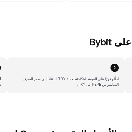
2
اطَّلع فورًا على القيمة المُكافئة بعملة TRY استنادًا إلى سعر الصرف
أن
المباشر من PEPE إلى TRY.
ب