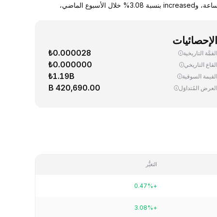
يجري اليوم، تداوُل واحد (1) PEPE ‏(Pepe) بسعر 0.000003 دولار. up سعر صرف PEPE مقابل الدولار الأمريكي بنسبة 0.47% خلال آخر 24 ساعة، وincreased بنسبة 3.08% خلال الأسبوع الماضي،
لإحصائيات
₺0.000028
لقمَّة التاريخية
₺0.000000
لقاع التاريخي
₺1.19B
لقيمة السوقية
420,690.00 B
لعرض المُتداوَل
التغيُّر
+0.47%
+3.08%