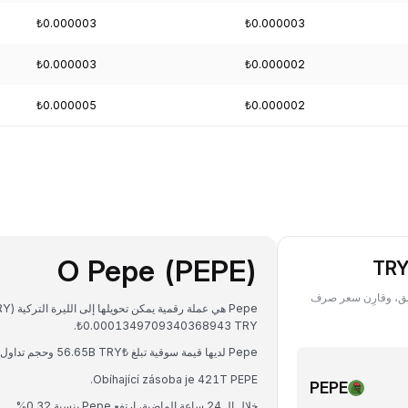
₺0.000003
₺0.000003
₺0.000003
₺0.000002
₺0.000005
₺0.000002
O Pepe (PEPE)
Pep) بعملة TRY في أي تاريخ سابق، وقارِن سعر صرف
₺0.0001349709340368943 TRY.
Pepe لديها قيمة سوقية تبلغ ₺56.65B TRY وحجم تداول على مدار 24 ساعة يبلغ ₺4.79B TRY.
Obíhající zásoba je 421T PEPE.
PEPE
خلال الـ 24 ساعة الماضية، ارتفع Pepe بنسبة 0.32%.