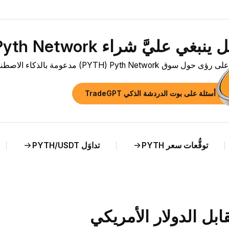
بغي عليَّ شراء Pyth Network ‏(PYTH) الآن؟»
ق Pyth Network ‏(PYTH) مدعومة بالذكاء الاصطناعي وتحليل مباشر لسعر PYTH مقابل TRY.
رح أسئلة على بوت الدردشة الذكي TradeGPT
توقُّعات سعر PYTH
تداوَل PYTH/USDT