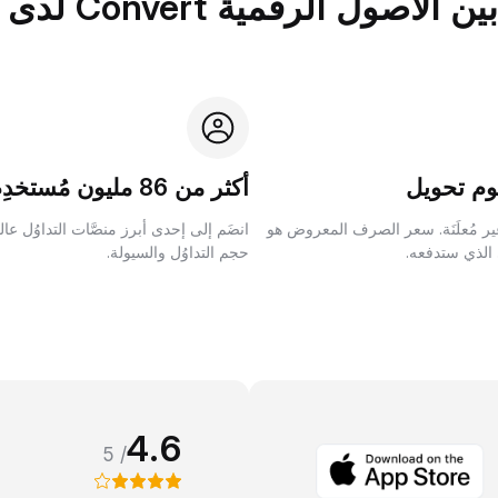
الرقمية Convert لدى Bybit؟
م تحويل
أكثر من 86 مليون مُستخدِم
ر مُعلَنَة. سعر الصرف المعروض هو
انضَم إلى إحدى أبرز منصَّات التداوُل عا
 الذي ستدفعه.
حجم التداوُل والسيولة.
4.6
/ 5