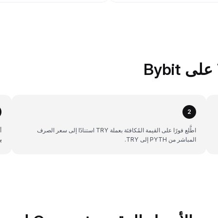
2
اطَّلع فورًا على القيمة المُكافئة بعملة TRY استنادًا إلى سعر الصرف
أن
المباشر من PYTH إلى TRY.
ب