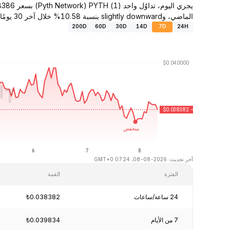
الماضي، وslightly downward بنسبة 10.58% خلال آخر 30 يومًا.
200D
60D
30D
14D
7D
24H
آخر تحديث: 2026-08-08، 07:24 GMT+0
الفترة
القمة
24 ساعة/ساعات
₺0.038382
7 من الأيام
₺0.039834