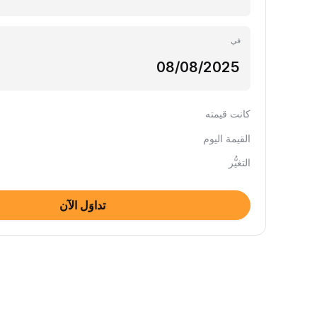
في
كانت قيمته
القيمة اليوم
التغيُّر
تداوَل الآن