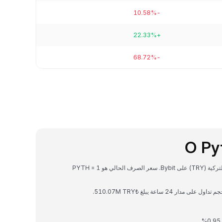
-10.58%
+22.33%
-68.72%
O Py
Pyth Network هي عملة رقمية يمكن تحويلها إلى الليرة التركية (TRY) على Bybit. سعر الصرف الحالي هو 1 PYTH =