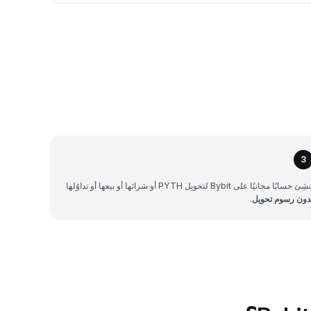
3
شِئ حسابًا مجانيًا على Bybit لتحويل PYTH أو شرائها أو بيعها أو تداوُلها
دون رسوم تحويل
.