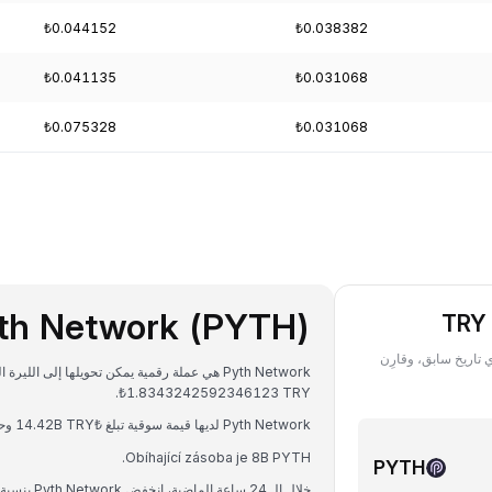
₺0.044152
₺0.038382
₺0.041135
₺0.031068
₺0.075328
₺0.031068
th Network (PYTH)
 تملكه من PYTH ‏(Pyth Network) بعملة TRY في أي تاريخ سابق، وقارِن
₺1.8343242592346123 TRY.
Pyth Network لديها قيمة سوقية تبلغ ₺14.42B TRY وحجم تداول على مدار 24 ساعة يبلغ ₺510.07M TRY.
Obíhající zásoba je 8B PYTH.
PYTH
خلال الـ 24 ساعة الماضية، انخفض Pyth Network بنسبة 0.95%.