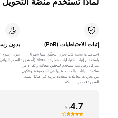
لماذا تستخدم منصَّة التحويل بين الأصول 
إثبات الاحتياطيات (PoR)
بدون رسو
احتياطيات بنسبة 1:1 يجري التحقُّق منها شهريًا
بدون رسوم غي
باستخدام إثبات احتياطيات شجرة Merkle (أو شجرة
السعر النهائي
ميركل وهي بنية تستخدم للتحقق بفعالية وكفاءة من
سلامة البيانات والحفاظ عليها في المجموعة. وتتكون
من تجزئات معاملات متعددة مرتبة في هيكل يشبه
الشجرة) ضمن الشبكة.
4.7
/ 5