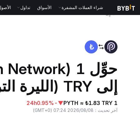
شراء العملات المشفرة
الأسواق
تداول
الأصول الت
المنزٍل
PYTH to TRY
حوِّل 1 twork
إلى TRY (الليرة التركية)
24h
-0.95%
▼
1 PYTH ≈ ₺1.83 TRY
آخر تحديث
：
2026/08/08 07:24
(
GMT+0
)