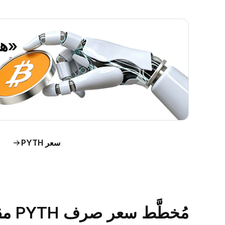
«هل ين
اطَّلع على رؤى حول سو
اط
سعر PYTH
مُخطَّط سعر صرف PYTH مقابل الدولار الأمريكي