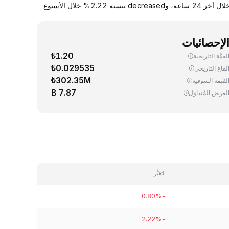
يجري اليوم، تداوُل واحد (1) PYTH ‏(Pyth Network) بسعر 0.038386 دولار. down سعر صرف PYTH مقابل الدولار الأمريكي بنسبة 0.80% خلال آخر 24 ساعة، وdecreased بنسبة 2.22% خلال الأسبوع
لإحصائيات
₺1.20
لقمَّة التاريخية
₺0.029535
لقاع التاريخي
₺302.35M
لقيمة السوقية
7.87 B
لعرض المُتداوَل
التغيُّر
-0.80%
-2.22%