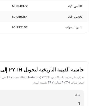
30 من الأيام
₺0.050372
90 من الأيام
₺0.059354
1 من السنوات
₺0.232162
حاسبة القيمة التاريخية لتحويل PYTH إلى TRY
تعرَّف على قيمة ما
سعر صرف PYTH مقابل TRY بقيمته اليوم.
شراء