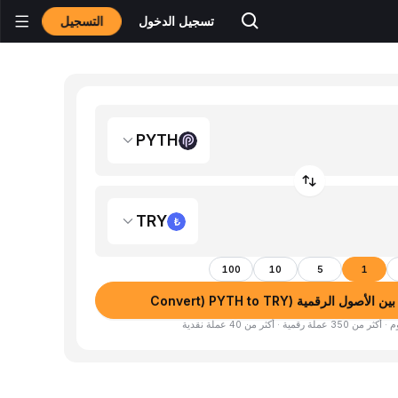
التسجيل
تسجيل الدخول
PYTH
TRY
100
10
5
1
صول الرقمية (Convert) PYTH to TRY
لة رقمية · أكثر من 40 عملة نقدية