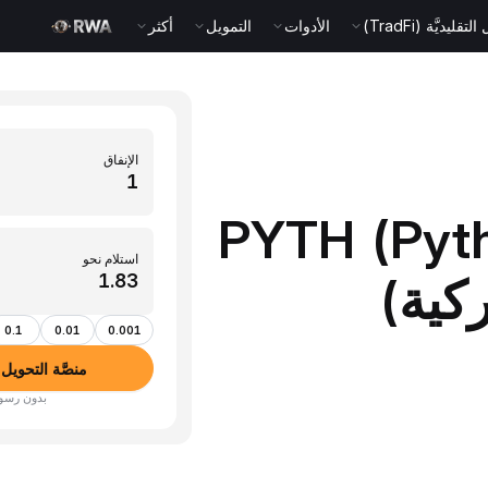
قليديَّة (TradFi)
الأدوات
التمويل
أكثر
الإنفاق
PYTH (Pyth Ne)
استلام نحو
0.1
0.01
0.001
منصَّة التحويل بين الأ
بدون رسوم · أكثر من 350 عم