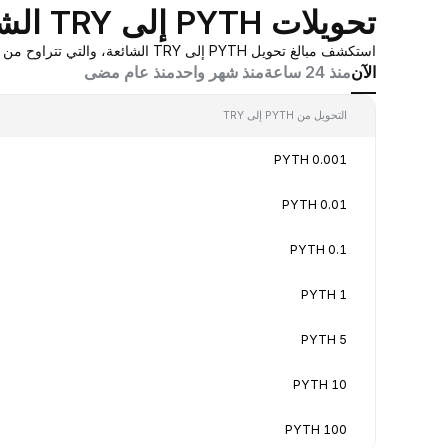
تحويلات PYTH إلى TRY الشائعة
استكشف مبالغ تحويل PYTH إلى TRY الشائعة، والتي تتراوح من 0.001 PYTH إلى 100 PYTH، بقيم تحويل في الوقت الفعلي بناءً على عروض أسعار صانع السوق المُجمَّعة من Bybit.
الآن
منذ 24 ساعة
منذ شهر واحد
منذ عام مضى
التحويل من PYTH إلى TRY
0.001 PYTH
0.01 PYTH
0.1 PYTH
1 PYTH
5 PYTH
10 PYTH
100 PYTH