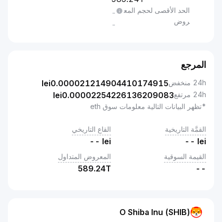
الحد الأقصى لحجم المع
-
روض
-
المرجع
24h منخفض
0.000021214904410174915
lei
24h مرتفع
0.00002254226136209083
lei
*تظهر البيانات التالية معلومات سوق eth
القمَّة التاريخية
القاع التاريخي
--
lei
--
lei
القيمة السوقية
المعروض المتداول
589.24T
--
O Shiba Inu (SHIB)