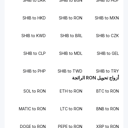
SHIB to DKK
SHIB to BGN
SHIB to HUF
SHIB to HKD
SHIB to RON
SHIB to MXN
SHIB to KWD
SHIB to BRL
SHIB to CZK
SHIB to CLP
SHIB to MDL
SHIB to GEL
SHIB to PHP
SHIB to TWD
SHIB to TRY
أزواج تحويل RON الرائجة
SOL to RON
ETH to RON
BTC to RON
MATIC to RON
LTC to RON
BNB to RON
DOGE to RON
PEPE to RON
XRP to RON