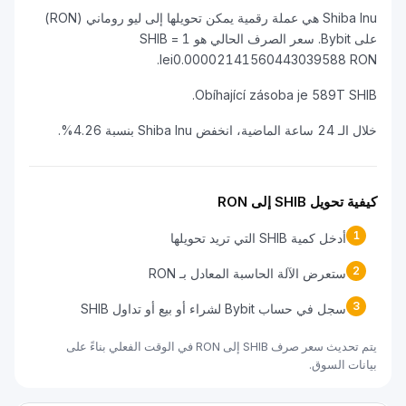
Shiba Inu هي عملة رقمية يمكن تحويلها إلى ليو روماني (RON)
على Bybit. سعر الصرف الحالي هو 1 SHIB =
lei0.00002141560443039588 RON.
Obíhající zásoba je 589T SHIB.
خلال الـ 24 ساعة الماضية، انخفض Shiba Inu بنسبة 4.26%.
كيفية تحويل SHIB إلى RON
1
أدخل كمية SHIB التي تريد تحويلها
2
ستعرض الآلة الحاسبة المعادل بـ RON
3
سجل في حساب Bybit لشراء أو بيع أو تداول SHIB
يتم تحديث سعر صرف SHIB إلى RON في الوقت الفعلي بناءً على
بيانات السوق.