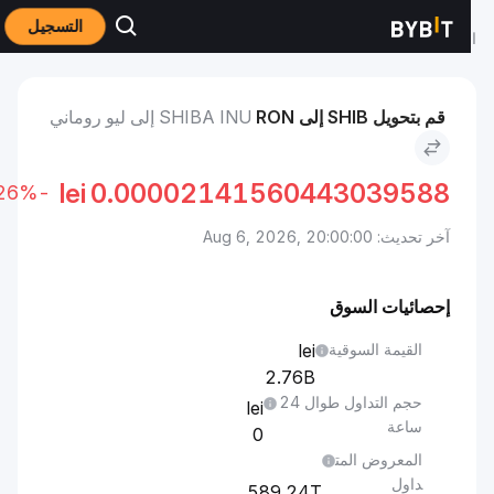
التسجيل
لأسواق
سعر Shiba Inu SHIB
Shiba Inu to ليو روماني
قم بتحويل SHIB إلى RON
SHIBA INU إلى ليو روماني
lei
0.00002141560443039588
-4.26%
آخر تحديث: Aug 6, 2026, 20:00:00
إحصائيات السوق
القيمة السوقية
2.76B
حجم التداول طوال 24
ساعة
0
المعروض المت
داول
589.24T