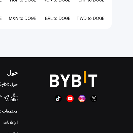
E
MXN to DOGE
BRL to DOGE
TWD to DOGE
حول
حول Bybit
تبحَّر في ع
Mantle
مجتمعات Bybit
الإعلانات