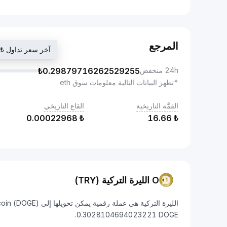
المرجع
آخر سعر تداول ₺0.3028104694023221
24h منخفض
0.29879716262529255
₺
*تظهر البيانات التالية معلومات سوق eth
القمَّة التاريخية
القاع التاريخي
0.00022968
₺
16.66
₺
O الليرة التركية (TRY)
0.3028104694023221 DOGE.