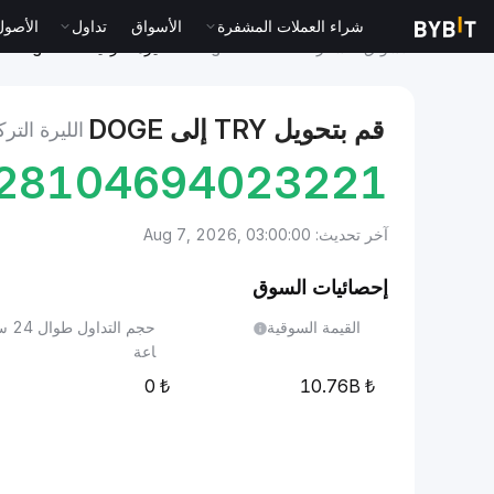
شراء العملات المشفرة
الأسواق
تداول
الأصول الت
الأسواق
سعر Dogecoin DOGE
الليرة التركية to Dogecoin
قم بتحويل TRY إلى DOGE
الليرة التركية إ
028104694023221
آخر تحديث: Aug 7, 2026, 03:00:00
إحصائيات السوق
القيمة السوقية
حجم التداول طوا
اعة
0
10.76B