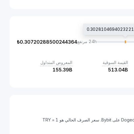
24h مرتفع
0.30720288500244364
₺
القيمة السوقية
المعروض المتداول
155.39B
513.04B
الليرة التركية هي عملة رقمية يمكن تحويلها إلى Dogecoin (DOGE) على Bybit. سعر الصرف الحالي هو 1 TRY =