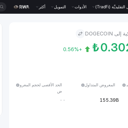
قليديَّة (TradFi)
الأدوات
التمويل
أكثر
لى DOGECOIN
₺
0.3
+0.56%
ل 24 س
المعروض المتداول
الحد الأقصى لحجم المعرو
ض
--
155.39B