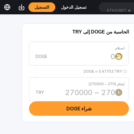
التسجيل
تسجيل الدخول
ETH/USDT
🔥
الحاسبة من DOGE إلى TRY
استلام
DOGE
1 DOGE ≈ 3.47753 TRY
إنفاق (270 ~ 270000)
TRY
₺
شراء DOGE