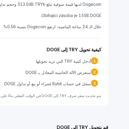
Dogecoin لديها قيمة سوقية تبلغ ₺513.04B TRY وحجم تداول على مدار 24 ساعة يبلغ ₺18.03B TRY.
Obíhající zásoba je 155B DOGE.
خلال الـ 24 ساعة الماضية، ارتفع Dogecoin بنسبة 0.56%.
كيفية تحويل TRY إلى DOGE
1
أدخل كمية TRY التي تريد تحويلها
2
ستعرض الآلة الحاسبة المعادل بـ DOGE
3
سجل في حساب Bybit لشراء أو بيع أو تداول DOGE
يتم تحديث سعر صرف TRY إلى DOGE في الوقت الفعلي بناءً على بيانات السوق.
قم بتحويل TRY إلى DOGE