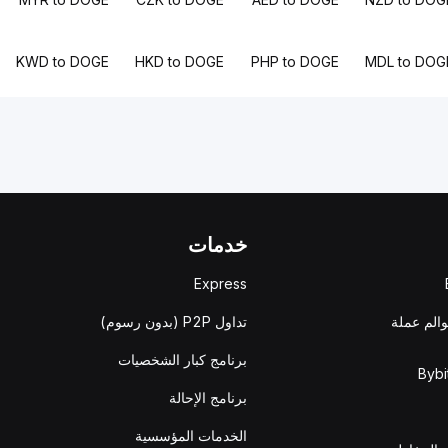
KWD to DOGE
HKD to DOGE
PHP to DOGE
MDL to DOG
خدمات
Express
والم عملة
تداول P2P (بدون رسوم)
برنامج كبار الشخصيات
برنامج الإحالة
الخدمات المؤسسية