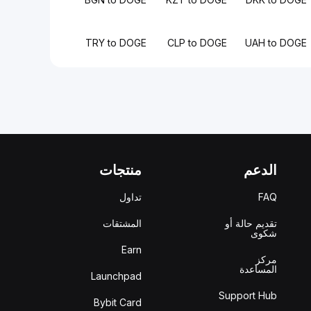
TRY to DOGE
CLP to DOGE
UAH to DOGE
الدعم
منتجات
FAQ
تداول
تقديم حالة أو
المشتقات
شكوى
Earn
مركز
المساعدة
Launchpad
Support Hub
Bybit Card