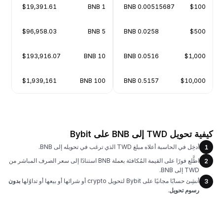
$19,391.61
1 BNB
0.00515687 BNB
$100
$96,958.03
5 BNB
0.0258 BNB
$500
$193,916.07
10 BNB
0.0516 BNB
$1,000
$1,939,161
100 BNB
0.5157 BNB
$10,000
كيفية تحويل TWD إلى BNB على Bybit
أدخِل في الحاسبة أعلاه مبلغ TWD الذي ترغب في تحويله إلى BNB.
1
اطَّلع فورًا على القيمة المُكافئة بعملة BNB استنادًا إلى سعر الصرف المباشر من
2
TWD إلى BNB.
أنشِئ حسابًا مجانيًا على Bybit لتحويل crypto أو شرائها أو بيعها أو تداوُلها
بدون
3
رسوم تحويل
.