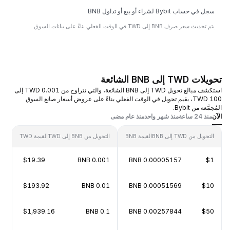
سجل في حساب Bybit لشراء أو بيع أو تداول BNB
يتم تحديث سعر صرف BNB إلى TWD في الوقت الفعلي بناءً على بيانات السوق.
تحويلات TWD إلى BNB الشائعة
استكشف مبالغ تحويل TWD إلى BNB الشائعة، والتي تتراوح من 0.001 TWD إلى
100 TWD، بقيم تحويل في الوقت الفعلي بناءً على عروض أسعار صانع السوق
المُجمَّعة من Bybit.
الآن
منذ 24 ساعة
منذ شهر واحد
منذ عام مضى
التحويل من TWD إلى BNB
القيمة BNB
التحويل من BNB إلى TWD
القيمة TWD
$19.39
0.001 BNB
0.00005157 BNB
$1
$193.92
0.01 BNB
0.00051569 BNB
$10
$1,939.16
0.1 BNB
0.00257844 BNB
$50