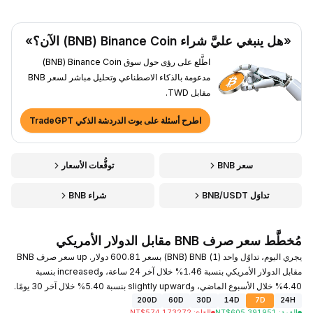
«هل ينبغي عليَّ شراء Binance Coin ‏(BNB) الآن؟»
اطَّلع على رؤى حول سوق Binance Coin ‏(BNB)
مدعومة بالذكاء الاصطناعي وتحليل مباشر لسعر BNB
مقابل TWD.
اطرح أسئلة على بوت الدردشة الذكي TradeGPT
سعر BNB
توقُّعات الأسعار
تداوَل BNB/USDT
شراء BNB
مُخطَّط سعر صرف BNB مقابل الدولار الأمريكي
يجري اليوم، تداوُل واحد (1) BNB ‏(BNB) بسعر 600.81 دولار. up سعر صرف BNB
مقابل الدولار الأمريكي بنسبة 1.46% خلال آخر 24 ساعة، وincreased بنسبة
4.40% خلال الأسبوع الماضي، وslightly upward بنسبة 5.40% خلال آخر 30 يومًا.
200D
60D
30D
14D
7D
24H
القمة
:
605.391951
NT$
القاع
:
574.173272
NT$