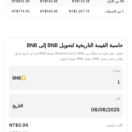
90 من الأيام
NT$719.28
NT$545.86
NT$601.98
.42%
1 من السنوات
NT$1,307.76
NT$545.86
NT$774.40
4.46%
حاسبة القيمة التاريخية لتحويل BNB إلى BNB
تعرَّف على قيمة ما تملكه من BNB ‏(Binance Coin) بعملة BNB في أي تاريخ سابق،
وقارِن سعر صرف BNB مقابل BNB بقيمته اليوم.
شراء
BNB
في
التاريخ
NT$0.99
كانت قيمته