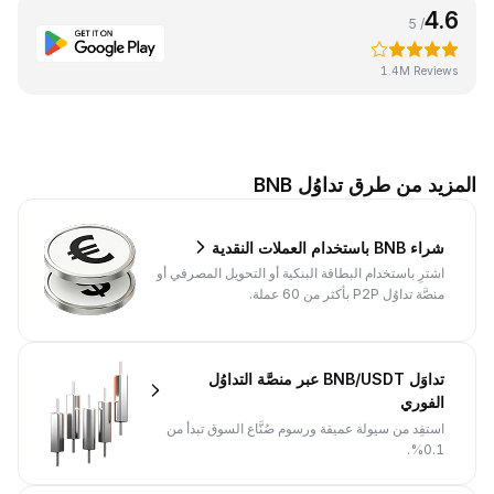
4.6
/ 5
1.4M Reviews
المزيد من طرق تداوُل BNB
شراء BNB باستخدام العملات النقدية
اشترِ باستخدام البطاقة البنكية أو التحويل المصرفي أو
منصَّة تداوُل P2P بأكثر من 60 عملة.
تداوَل BNB/USDT عبر منصَّة التداوُل
الفوري
استفِد من سيولة عميقة ورسوم صُنَّاع السوق تبدأ من
0.1%.