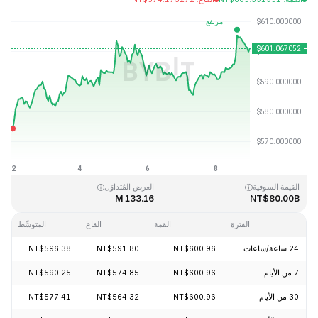
آخر تحديث: 2026-08-08، 23:45 GMT+0
القمَّة التاريخية
القاع التاريخي
NT$0.039818
NT$1,369.99
القيمة السوقية
العرض المُتداوَل
133.16 M
NT$80.00B
الفترة
القمة
القاع
المتوسِّط
24 ساعة/ساعات
NT$600.96
NT$591.80
NT$596.38
.46%
7 من الأيام
NT$600.96
NT$574.85
NT$590.25
.40%
30 من الأيام
NT$600.96
NT$564.32
NT$577.41
.40%