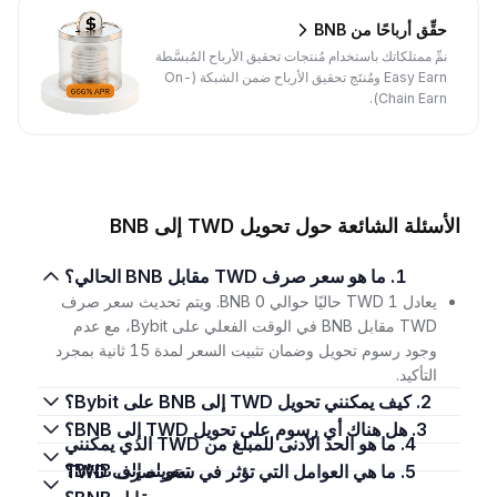
حقِّق أرباحًا من BNB
نمِّ ممتلكاتك باستخدام مُنتجات تحقيق الأرباح المُبسَّطة
Easy Earn ومُنتَج تحقيق الأرباح ضمن الشبكة (On-
Chain Earn).
الأسئلة الشائعة حول تحويل TWD إلى BNB
1. ما هو سعر صرف TWD مقابل BNB الحالي؟
يعادل 1 TWD حاليًا حوالي 0 BNB. ويتم تحديث سعر صرف
TWD مقابل BNB في الوقت الفعلي على Bybit، مع عدم
وجود رسوم تحويل وضمان تثبيت السعر لمدة 15 ثانية بمجرد
التأكيد.
2. كيف يمكنني تحويل TWD إلى BNB على Bybit؟
3. هل هناك أي رسوم على تحويل TWD إلى BNB؟
4. ما هو الحد الأدنى للمبلغ من TWD الذي يمكنني
تحويله إلى BNB؟
5. ما هي العوامل التي تؤثر في سعر صرف TWD