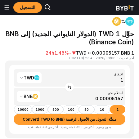
التسجيل
المنزٍل
TWD to BNB
حوِّل 1 TWD (الدولار التايواني الجديد) إلى BNB
(Binance Coin)
24h
-1.48%
▼
1 TWD ≈ 0.00005157 BNB
آخر تحديث
：
2026/08/08 23:45
(
GMT+0
)
الإنفاق
TWD
استلام نحو
BNB
10000
1000
500
100
50
10
1
منصَّة التحويل بين الأصول الرقمية (Convert) TWD to BNB
بدون رسوم · أكثر من 350 عملة رقمية · أكثر من 40 عملة نقدية