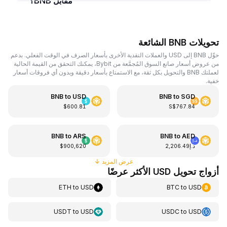
مقابل BNB؟
تحويلات BNB الشائعة
حوِّل BNB إلى USD والعملات النقدية الأخرى بأسعار الصرف في الوقت الفعلي. بدعم
من عروض أسعار صانع السوق المُجمَّعة من Bybit، يمكنك التحقق من القيمة الحالية
لعملتك BNB والتحويل بكل ثقة، مع الاستمتاع بأسعار دقيقة وبدون أي فروقات أسعار
خفية.
BNB
to
USD
BNB
to
SGD
$600.81
S$767.84
BNB
to
ARS
BNB
to
AED
د.إ2,206.49
$900,620
عرض المزيد
↓
أزواج تحويل USD الأكثر عرضًا
ETH
to
USD
BTC
to
USD
USDT
to
USD
USDC
to
USD