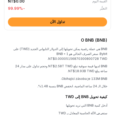
NT$0.00
القيمة اليوم
%
-99.99
التغيُّر
تداوَل الآن
O BNB (BNB)
BNB هي عملة رقمية يمكن تحويلها إلى الدولار التايواني الجديد (TWD) على
Bybit. سعر الصرف الحالي هو 1 BNB =
NT$0.00005156870300800728 TWD.
BNB لديها قيمة سوقية تبلغ NT$2.58T TWD وحجم تداول على مدار 24
ساعة يبلغ NT$18.93B TWD.
Obíhající zásoba je 133M BNB.
خلال الـ 24 ساعة الماضية، انخفض BNB بنسبة 1.48%.
كيفية تحويل BNB إلى TWD
أدخل كمية BNB التي تريد تحويلها
ستعرض الآلة الحاسبة المعادل بـ TWD