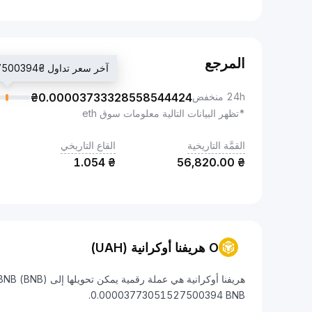
المرجع
آخر سعر تداول ₴0.00003773051527500394
24h منخفض
0.00003733328558544424
₴
*تظهر البيانات التالية معلومات سوق eth
القمَّة التاريخية
القاع التاريخي
1.054
₴
56,820.00
₴
O هريفنا أوكرانية (UAH)
0.00003773051527500394 BNB.