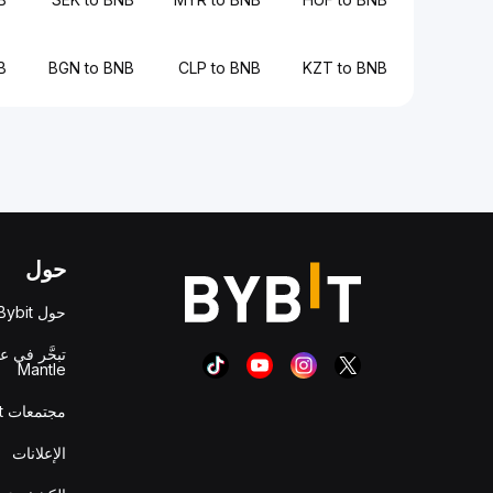
B
BGN to BNB
CLP to BNB
KZT to BNB
حول
حول Bybit
تبحَّر في ع
Mantle
مجتمعات Bybit
الإعلانات