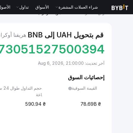
شراء العملات المشفرة
الأسواق
تداول
الأصول الت
الأسواق
سعر BNB BNB
هريفنا أوكرانية to BNB
قم بتحويل UAH إلى BNB
هريفنا أوكرانية
773051527500394
آخر تحديث: Aug 6, 2026, 21:00:00
إحصائيات السوق
القيمة السوقية
حجم التداول طوا
اعة
590.94
78.69B