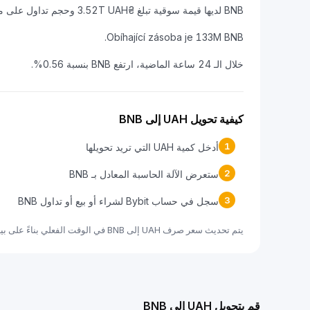
BNB لديها قيمة سوقية تبلغ ₴3.52T UAH وحجم تداول على مدار 24 ساعة يبلغ ₴23.64B UAH.
Obíhající zásoba je 133M BNB.
خلال الـ 24 ساعة الماضية، ارتفع BNB بنسبة 0.56%.
كيفية تحويل UAH إلى BNB
1
أدخل كمية UAH التي تريد تحويلها
2
ستعرض الآلة الحاسبة المعادل بـ BNB
3
سجل في حساب Bybit لشراء أو بيع أو تداول BNB
يتم تحديث سعر صرف UAH إلى BNB في الوقت الفعلي بناءً على بيانات السوق.
قم بتحويل UAH إلى BNB