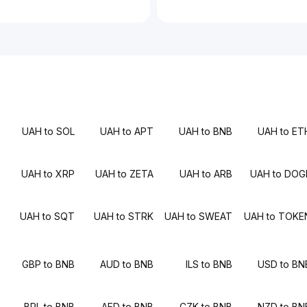
UAH to SOL
UAH to APT
UAH to BNB
UAH to ET
UAH to XRP
UAH to ZETA
UAH to ARB
UAH to DOG
UAH to SQT
UAH to STRK
UAH to SWEAT
UAH to TOKE
GBP to BNB
AUD to BNB
ILS to BNB
USD to BN
BRL to BNB
AED to BNB
CZK to BNB
NZD to BN