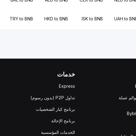
TRY to BNB
HKD to BNB
ISK to BNB
UAH to BN
خدمات
Express
والم عملة
تداول P2P (بدون رسوم)
برنامج كبار الشخصيات
برنامج الإحالة
الخدمات المؤسسية