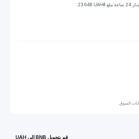
قم بتحويل BNB إلى UAH