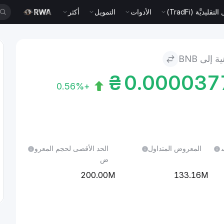
قليديَّة (TradFi)
الأدوات
التمويل
أكثر
 إلى BNB
₴
0.00003
+0.56%
ل 24 س
المعروض المتداول
الحد الأقصى لحجم المعرو
ض
200.00M
133.16M