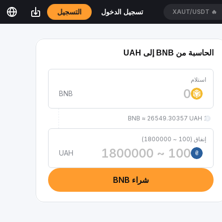
التسجيل
تسجيل الدخول
XAUT/USDT
🔥
الحاسبة من BNB إلى UAH
استلام
BNB
1 BNB ≈ 26549.30357 UAH
إنفاق (100 ~ 1800000)
UAH
₴
شراء BNB