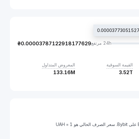
24h مرتفع
0.00003787122918177629
₴
القيمة السوقية
المعروض المتداول
133.16M
3.52T
هريفنا أوكرانية هي عملة رقمية يمكن تحويلها إلى BNB (BNB) على Bybit. سعر الصرف الحالي هو 1 UAH =