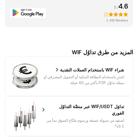
4.6
/ 5
1.4M Reviews
المزيد من طرق تداوُل WIF
شراء WIF باستخدام العملات النقدية
اشترِ باستخدام البطاقة البنكية أو التحويل المصرفي أو
منصَّة تداوُل P2P بأكثر من 60 عملة.
تداوَل WIF/USDT عبر منصَّة التداوُل
الفوري
استفِد من سيولة عميقة ورسوم صُنَّاع السوق تبدأ من
0.1%.