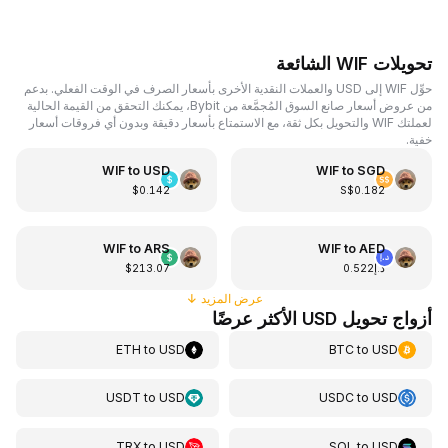
تحويلات WIF الشائعة
حوِّل WIF إلى USD والعملات النقدية الأخرى بأسعار الصرف في الوقت الفعلي. بدعم
من عروض أسعار صانع السوق المُجمَّعة من Bybit، يمكنك التحقق من القيمة الحالية
لعملتك WIF والتحويل بكل ثقة، مع الاستمتاع بأسعار دقيقة وبدون أي فروقات أسعار
خفية.
WIF
to
USD
WIF
to
SGD
$0.142
S$0.182
WIF
to
ARS
WIF
to
AED
د.إ0.522
$213.07
عرض المزيد
↓
أزواج تحويل USD الأكثر عرضًا
ETH
to
USD
BTC
to
USD
USDT
to
USD
USDC
to
USD
TRX
to
USD
SOL
to
USD