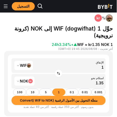
التسجيل
المنزٍل
WIF to NOK
حوِّل 1 WIF (dogwifhat) إلى NOK (كرونة
نرويجية)
24h
+3.34%
▲
1 WIF ≈ kr1.35 NOK
آخر تحديث
：
2026/08/08 19:45
(
GMT+0
)
الإنفاق
WIF
استلام نحو
NOK
100
10
5
1
0.1
0.01
0.001
منصَّة التحويل بين الأصول الرقمية (Convert) WIF to NOK
بدون رسوم · أكثر من 350 عملة رقمية · أكثر من 40 عملة نقدية