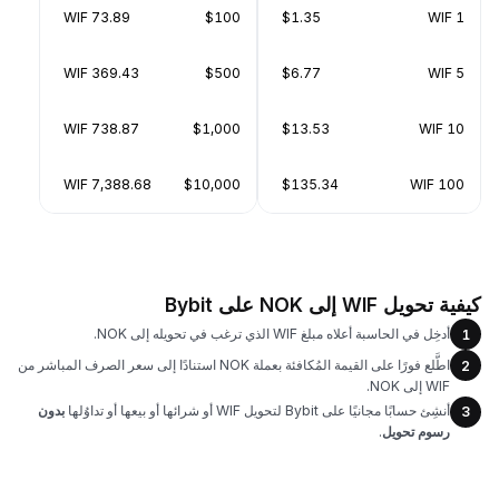
73.89 WIF
$100
$1.35
1 WIF
369.43 WIF
$500
$6.77
5 WIF
738.87 WIF
$1,000
$13.53
10 WIF
7,388.68 WIF
$10,000
$135.34
100 WIF
كيفية تحويل WIF إلى NOK على Bybit
أدخِل في الحاسبة أعلاه مبلغ WIF الذي ترغب في تحويله إلى NOK.
1
اطَّلع فورًا على القيمة المُكافئة بعملة NOK استنادًا إلى سعر الصرف المباشر من
2
WIF إلى NOK.
أنشِئ حسابًا مجانيًا على Bybit لتحويل WIF أو شرائها أو بيعها أو تداوُلها
بدون
3
رسوم تحويل
.