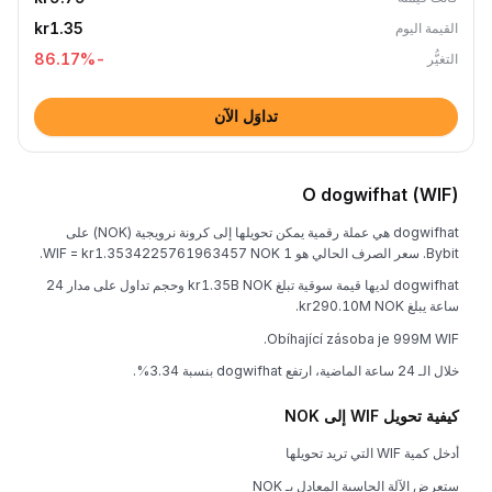
kr1.35
القيمة اليوم
%
-86.17
التغيُّر
تداوَل الآن
O dogwifhat (WIF)
dogwifhat هي عملة رقمية يمكن تحويلها إلى كرونة نرويجية (NOK) على
Bybit. سعر الصرف الحالي هو 1 WIF = kr1.3534225761963457 NOK.
dogwifhat لديها قيمة سوقية تبلغ kr1.35B NOK وحجم تداول على مدار 24
ساعة يبلغ kr290.10M NOK.
Obíhající zásoba je 999M WIF.
خلال الـ 24 ساعة الماضية، ارتفع dogwifhat بنسبة 3.34%.
كيفية تحويل WIF إلى NOK
أدخل كمية WIF التي تريد تحويلها
ستعرض الآلة الحاسبة المعادل بـ NOK