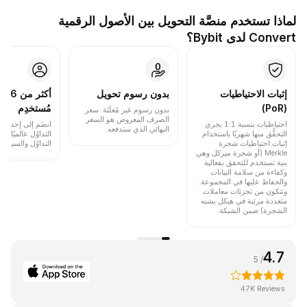
لماذا تستخدم منصَّة التحويل بين الأصول الرقمية
Convert لدى Bybit؟
إثبات الاحتياطيات
بدون رسوم تحويل
أكث
(PoR)
مُستخدِم
بدون رسوم غير مُعلَنَة. سعر
الصرف المعروض هو السعر
احتياطيات بنسبة 1:1 يجري
انضَم إلى إحدى أب
النهائي الذي ستدفعه.
التحقُّق منها شهريًا باستخدام
التداوُل عالميًا 
إثبات احتياطيات شجرة
التداوُل والسيولة.
Merkle (أو شجرة ميركل وهي
بنية تستخدم للتحقق بفعالية
وكفاءة من سلامة البيانات
والحفاظ عليها في المجموعة.
وتتكون من تجزئات معاملات
متعددة مرتبة في هيكل يشبه
الشجرة) ضمن الشبكة.
4.7
/ 5
47K Reviews