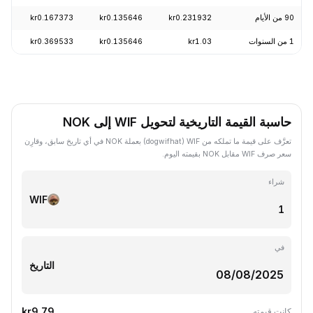
90 من الأيام
kr0.231932
kr0.135646
kr0.167373
8.78%
1 من السنوات
kr1.03
kr0.135646
kr0.369533
85.39%
حاسبة القيمة التاريخية لتحويل WIF إلى NOK
تعرَّف على قيمة ما تملكه من WIF ‏(dogwifhat) بعملة NOK في أي تاريخ سابق، وقارِن
سعر صرف WIF مقابل NOK بقيمته اليوم.
شراء
WIF
في
التاريخ
kr9.79
كانت قيمته