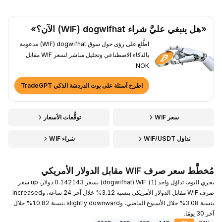
«هل ينبغي عليَّ شراء dogwifhat ‏(WIF) الآن؟»
اطَّلع على رؤى حول سوق dogwifhat ‏(WIF) مدعومة
بالذكاء الاصطناعي وتحليل مباشر لسعر WIF مقابل
NOK.
اطرح أسئلة على بوت الدردشة الذكي TradeGPT
سعر WIF
توقُّعات الأسعار
تداوَل WIF/USDT
شراء WIF
مُخطَّط سعر صرف WIF مقابل الدولار الأمريكي
يجري اليوم، تداوُل واحد (1) WIF ‏(dogwifhat) بسعر 0.142143 دولار. up سعر
صرف WIF مقابل الدولار الأمريكي بنسبة 3.12% خلال آخر 24 ساعة، وincreased
بنسبة 3.08% خلال الأسبوع الماضي، وslightly downward بنسبة 10.82% خلال
آخر 30 يومًا.