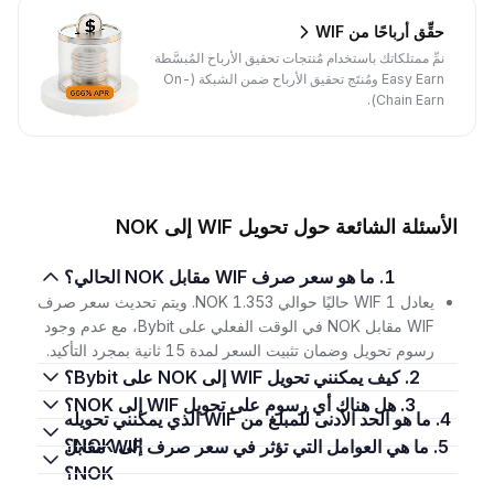
حقِّق أرباحًا من WIF
نمِّ ممتلكاتك باستخدام مُنتجات تحقيق الأرباح المُبسَّطة
Easy Earn ومُنتَج تحقيق الأرباح ضمن الشبكة (On-
Chain Earn).
الأسئلة الشائعة حول تحويل WIF إلى NOK
1. ما هو سعر صرف WIF مقابل NOK الحالي؟
يعادل 1 WIF حاليًا حوالي 1.353 NOK. ويتم تحديث سعر صرف
WIF مقابل NOK في الوقت الفعلي على Bybit، مع عدم وجود
رسوم تحويل وضمان تثبيت السعر لمدة 15 ثانية بمجرد التأكيد.
2. كيف يمكنني تحويل WIF إلى NOK على Bybit؟
3. هل هناك أي رسوم على تحويل WIF إلى NOK؟
4. ما هو الحد الأدنى للمبلغ من WIF الذي يمكنني تحويله
إلى NOK؟
5. ما هي العوامل التي تؤثر في سعر صرف WIF مقابل
NOK؟