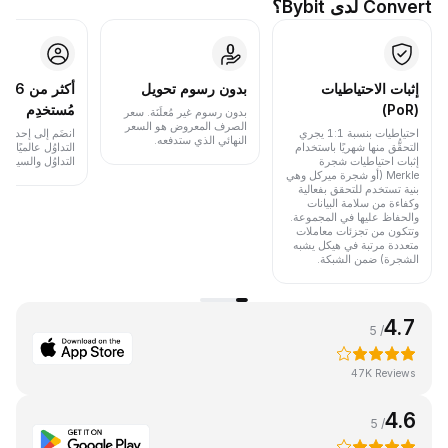
Convert لدى Bybit؟
إثبات الاحتياطيات
بدون رسوم تحويل
أكث
(PoR)
مُستخدِم
بدون رسوم غير مُعلَنَة. سعر
الصرف المعروض هو السعر
احتياطيات بنسبة 1:1 يجري
انضَم إلى إحدى أب
النهائي الذي ستدفعه.
التحقُّق منها شهريًا باستخدام
التداوُل عالميًا 
إثبات احتياطيات شجرة
التداوُل والسيولة.
Merkle (أو شجرة ميركل وهي
بنية تستخدم للتحقق بفعالية
وكفاءة من سلامة البيانات
والحفاظ عليها في المجموعة.
وتتكون من تجزئات معاملات
متعددة مرتبة في هيكل يشبه
الشجرة) ضمن الشبكة.
4.7
/ 5
47K Reviews
4.6
/ 5