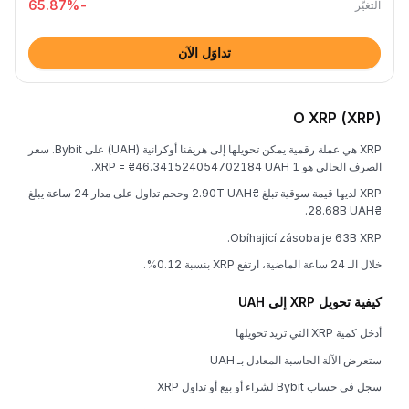
%
-65.87
التغيُّر
تداوَل الآن
O XRP (XRP)
XRP هي عملة رقمية يمكن تحويلها إلى هريفنا أوكرانية (UAH) على Bybit. سعر
الصرف الحالي هو 1 XRP = ₴46.341524054702184 UAH.
XRP لديها قيمة سوقية تبلغ ₴2.90T UAH وحجم تداول على مدار 24 ساعة يبلغ
₴28.68B UAH.
Obíhající zásoba je 63B XRP.
خلال الـ 24 ساعة الماضية، ارتفع XRP بنسبة 0.12%.
كيفية تحويل XRP إلى UAH
أدخل كمية XRP التي تريد تحويلها
ستعرض الآلة الحاسبة المعادل بـ UAH
سجل في حساب Bybit لشراء أو بيع أو تداول XRP