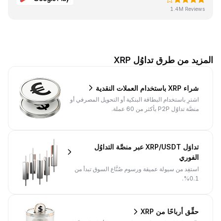
1.4M Reviews
المزيد من طرق تداوُل XRP
شراء XRP باستخدام العملات النقدية
اشترِ باستخدام البطاقة البنكية أو التحويل المصرفي أو
منصَّة تداوُل P2P بأكثر من 60 عملة.
تداوَل XRP/USDT عبر منصَّة التداوُل
الفوري
استفِد من سيولة عميقة ورسوم صُنَّاع السوق تبدأ من
0.1%.
حقِّق أرباحًا من XRP