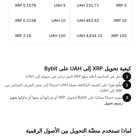
0.1079 XRP
5 UAH
231.71 UAH
5 XRP
0.2158 XRP
10 UAH
463.42 UAH
10 XRP
2.16 XRP
100 UAH
4,634.15 UAH
100 XRP
كيفية تحويل XRP إلى UAH على Bybit
أدخِل في الحاسبة أعلاه مبلغ XRP الذي ترغب في تحويله إلى UAH.
1
اطَّلع فورًا على القيمة المُكافئة بعملة UAH استنادًا إلى سعر الصرف المباشر من
2
XRP إلى UAH.
أنشِئ حسابًا مجانيًا على Bybit لتحويل XRP أو شرائها أو بيعها أو تداوُلها
بدون
3
رسوم تحويل
.
لماذا تستخدم منصَّة التحويل بين الأصول الرقمية