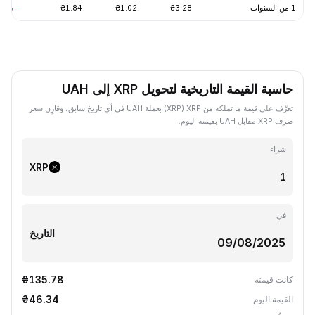
1 من السنوات
₴3.28
₴1.02
₴1.84
-68.77%
حاسبة القيمة التاريخية لتحويل XRP إلى UAH
تعرَّف على قيمة ما تملكه من XRP ‏(XRP) بعملة UAH في أي تاريخ سابق، وقارِن سعر
صرف XRP مقابل UAH بقيمته اليوم.
شراء
XRP
في
التاريخ
₴135.78
كانت قيمته
₴46.34
القيمة اليوم