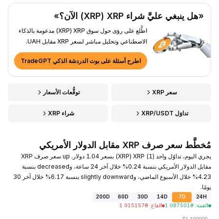
«هل ينبغي عليَّ شراء XRP ‏(XRP) الآن؟»
اطَّلع على رؤى حول سوق XRP ‏(XRP) مدعومة بالذكاء
الاصطناعي وتحليل مباشر لسعر XRP مقابل UAH.
اطرح أسئلة على بوت الدردشة الذكي TradeGPT
سعر XRP
توقُّعات الأسعار
تداوَل XRP/USDT
شراء XRP
مُخطَّط سعر صرف XRP مقابل الدولار الأمريكي
يجري اليوم، تداوُل واحد (1) XRP ‏(XRP) بسعر 1.04 دولار. up سعر صرف XRP
مقابل الدولار الأمريكي بنسبة 0.24% خلال آخر 24 ساعة، وdecreased بنسبة
4.23% خلال الأسبوع الماضي، وslightly downward بنسبة 6.17% خلال آخر 30
يومًا.
200D
60D
30D
14D
7D
24H
القمة
:
₴
1.087501
القاع
:
₴
1.015157