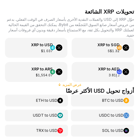
تحويلات XRP الشائعة
حوِّل XRP إلى USD والعملات النقدية الأخرى بأسعار الصرف في الوقت الفعلي. بدعم
من عروض أسعار صانع السوق المُجمَّعة من Bybit، يمكنك التحقق من القيمة الحالية
لعملتك XRP والتحويل بكل ثقة، مع الاستمتاع بأسعار دقيقة وبدون أي فروقات أسعار
خفية.
XRP
to
USD
XRP
to
SGD
$1.037
S$1.32
XRP
to
ARS
XRP
to
AED
د.إ3.81
$1,554.07
عرض المزيد
↓
أزواج تحويل USD الأكثر عرضًا
ETH
to
USD
BTC
to
USD
USDT
to
USD
USDC
to
USD
TRX
to
USD
SOL
to
USD