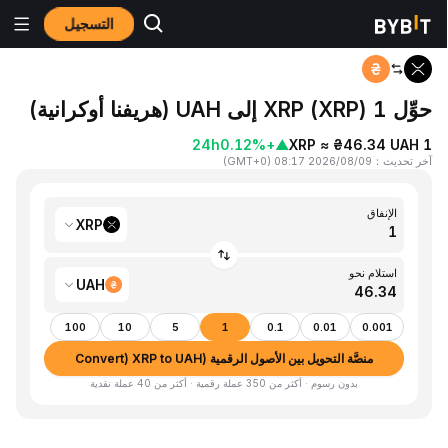
التسجيل
المنزٍل
XRP to UAH
حوِّل 1 XRP (XRP) إلى UAH (هريفنا أوكرانية)
24h
+0.12%
▲
1 XRP ≈ ₴46.34 UAH
آخر تحديث
：
2026/08/09 08:17
(
GMT+0
)
الإنفاق
XRP
استلام نحو
UAH
100
10
5
1
0.1
0.01
0.001
منصَّة التحويل بين الأصول الرقمية (Convert) XRP to UAH
بدون رسوم · أكثر من 350 عملة رقمية · أكثر من 40 عملة نقدية