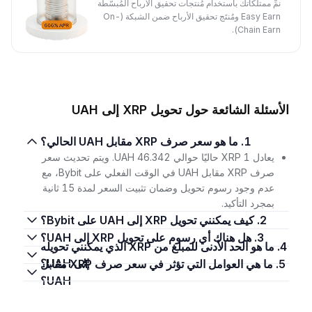
نمِّ ممتلكاتك باستخدام مُنتجات تحقيق الأرباح المُبسَّطة
Easy Earn ومُنتَج تحقيق الأرباح ضمن الشبكة (On-
Chain Earn).
الأسئلة الشائعة حول تحويل XRP إلى UAH
1. ما هو سعر صرف XRP مقابل UAH الحالي؟
يعادل 1 XRP حاليًا حوالي 46.342 UAH. ويتم تحديث سعر
صرف XRP مقابل UAH في الوقت الفعلي على Bybit، مع
عدم وجود رسوم تحويل وضمان تثبيت السعر لمدة 15 ثانية
بمجرد التأكيد.
2. كيف يمكنني تحويل XRP إلى UAH على Bybit؟
3. هل هناك أي رسوم على تحويل XRP إلى UAH؟
4. ما هو الحد الأدنى للمبلغ من XRP الذي يمكنني تحويله
إلى UAH؟
5. ما هي العوامل التي تؤثر في سعر صرف XRP مقابل
UAH؟