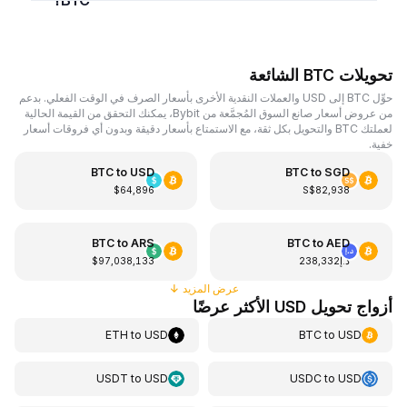
BTC؟
تحويلات BTC الشائعة
حوِّل BTC إلى USD والعملات النقدية الأخرى بأسعار الصرف في الوقت الفعلي. بدعم
من عروض أسعار صانع السوق المُجمَّعة من Bybit، يمكنك التحقق من القيمة الحالية
لعملتك BTC والتحويل بكل ثقة، مع الاستمتاع بأسعار دقيقة وبدون أي فروقات أسعار
خفية.
BTC
to
USD
BTC
to
SGD
$64,896
S$82,938
BTC
to
ARS
BTC
to
AED
د.إ238,332
$97,038,133
عرض المزيد
↓
أزواج تحويل USD الأكثر عرضًا
ETH
to
USD
BTC
to
USD
USDT
to
USD
USDC
to
USD