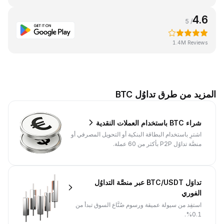
4.6
/ 5
1.4M Reviews
المزيد من طرق تداوُل BTC
شراء BTC باستخدام العملات النقدية
اشترِ باستخدام البطاقة البنكية أو التحويل المصرفي أو
منصَّة تداوُل P2P بأكثر من 60 عملة.
تداوَل BTC/USDT عبر منصَّة التداوُل
الفوري
استفِد من سيولة عميقة ورسوم صُنَّاع السوق تبدأ من
0.1%.