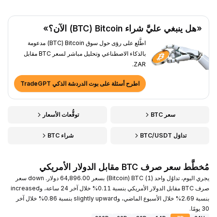
«هل ينبغي عليَّ شراء Bitcoin ‏(BTC) الآن؟»
اطَّلع على رؤى حول سوق Bitcoin ‏(BTC) مدعومة
بالذكاء الاصطناعي وتحليل مباشر لسعر BTC مقابل
ZAR.
اطرح أسئلة على بوت الدردشة الذكي TradeGPT
سعر BTC
توقُّعات الأسعار
تداوَل BTC/USDT
شراء BTC
مُخطَّط سعر صرف BTC مقابل الدولار الأمريكي
يجري اليوم، تداوُل واحد (1) BTC ‏(Bitcoin) بسعر 64,896.00 دولار. down سعر
صرف BTC مقابل الدولار الأمريكي بنسبة 0.11% خلال آخر 24 ساعة، وincreased
بنسبة 2.69% خلال الأسبوع الماضي، وslightly upward بنسبة 0.86% خلال آخر
30 يومًا.