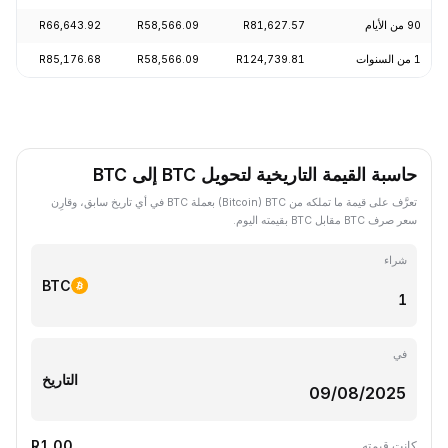
90 من الأيام
R81,627.57
R58,566.09
R66,643.92
89%
1 من السنوات
R124,739.81
R58,566.09
R85,176.68
.78%
حاسبة القيمة التاريخية لتحويل BTC إلى BTC
تعرَّف على قيمة ما تملكه من BTC ‏(Bitcoin) بعملة BTC في أي تاريخ سابق، وقارِن
سعر صرف BTC مقابل BTC بقيمته اليوم.
شراء
BTC
في
التاريخ
R1.00
كانت قيمته