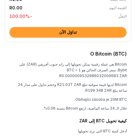
R0.00
القيمة اليوم
%
-100.00
التغيُّر
تداوَل الآن
O Bitcoin (BTC)
Bitcoin هي عملة رقمية يمكن تحويلها إلى راند جنوب أفريقي (ZAR) على
Bybit. سعر الصرف الحالي هو 1 BTC =
R0.0000009532986032009683 ZAR.
Bitcoin لديها قيمة سوقية تبلغ R21.03T ZAR وحجم تداول على مدار 24
ساعة يبلغ R199.34B ZAR.
Obíhající zásoba je 20M BTC.
خلال الـ 24 ساعة الماضية، ارتفع Bitcoin بنسبة 0.06%.
كيفية تحويل BTC إلى ZAR
أدخل كمية BTC التي تريد تحويلها