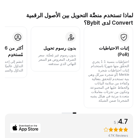
لماذا تستخدم منصَّة التحويل بين الأصول الرقمية
Convert لدى Bybit؟
إثبات الاحتياطيات
بدون رسوم تحويل
أكث
(PoR)
مُستخدِم
بدون رسوم غير مُعلَنَة. سعر
الصرف المعروض هو السعر
احتياطيات بنسبة 1:1 يجري
انضَم إلى إحدى أب
النهائي الذي ستدفعه.
التحقُّق منها شهريًا باستخدام
التداوُل عالميًا 
إثبات احتياطيات شجرة
التداوُل والسيولة.
Merkle (أو شجرة ميركل وهي
بنية تستخدم للتحقق بفعالية
وكفاءة من سلامة البيانات
والحفاظ عليها في المجموعة.
وتتكون من تجزئات معاملات
متعددة مرتبة في هيكل يشبه
الشجرة) ضمن الشبكة.
4.7
/ 5
47K Reviews