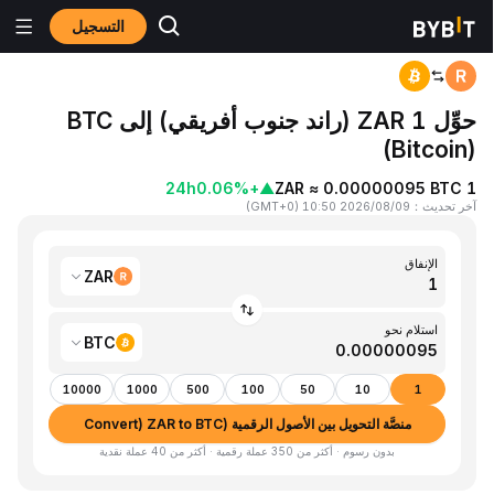
التسجيل
المنزٍل
ZAR to BTC
حوِّل 1 ZAR (راند جنوب أفريقي) إلى BTC
(Bitcoin)
24h
+0.06%
▲
1 ZAR ≈ 0.00000095 BTC
آخر تحديث
：
2026/08/09 10:50
(
GMT+0
)
الإنفاق
ZAR
استلام نحو
BTC
10000
1000
500
100
50
10
1
منصَّة التحويل بين الأصول الرقمية (Convert) ZAR to BTC
بدون رسوم · أكثر من 350 عملة رقمية · أكثر من 40 عملة نقدية