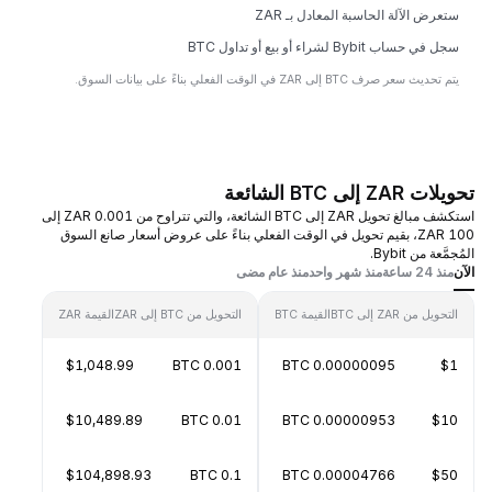
ستعرض الآلة الحاسبة المعادل بـ ZAR
سجل في حساب Bybit لشراء أو بيع أو تداول BTC
يتم تحديث سعر صرف BTC إلى ZAR في الوقت الفعلي بناءً على بيانات السوق.
تحويلات ZAR إلى BTC الشائعة
استكشف مبالغ تحويل ZAR إلى BTC الشائعة، والتي تتراوح من 0.001 ZAR إلى
100 ZAR، بقيم تحويل في الوقت الفعلي بناءً على عروض أسعار صانع السوق
المُجمَّعة من Bybit.
الآن
منذ 24 ساعة
منذ شهر واحد
منذ عام مضى
التحويل من ZAR إلى BTC
القيمة BTC
التحويل من BTC إلى ZAR
القيمة ZAR
$1,048.99
0.001 BTC
0.00000095 BTC
$1
$10,489.89
0.01 BTC
0.00000953 BTC
$10
$104,898.93
0.1 BTC
0.00004766 BTC
$50