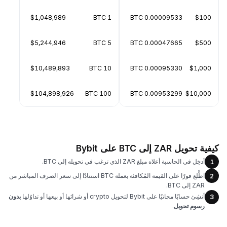
$1,048,989
1 BTC
0.00009533 BTC
$100
$5,244,946
5 BTC
0.00047665 BTC
$500
$10,489,893
10 BTC
0.00095330 BTC
$1,000
$104,898,926
100 BTC
0.00953299 BTC
$10,000
كيفية تحويل ZAR إلى BTC على Bybit
أدخِل في الحاسبة أعلاه مبلغ ZAR الذي ترغب في تحويله إلى BTC.
1
اطَّلع فورًا على القيمة المُكافئة بعملة BTC استنادًا إلى سعر الصرف المباشر من
2
ZAR إلى BTC.
أنشِئ حسابًا مجانيًا على Bybit لتحويل crypto أو شرائها أو بيعها أو تداوُلها
بدون
3
رسوم تحويل
.