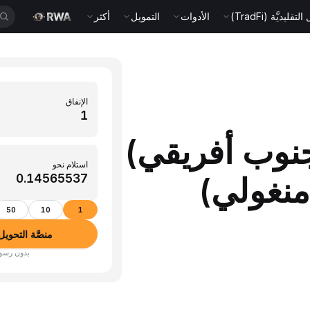
قليديَّة (TradFi)
الأدوات
التمويل
أكثر
الإنفاق
 (راند جنوب أفريقي)
استلام نحو
50
10
1
منصَّة التحويل بين ال
بدون رسوم · أكثر من 350 عم