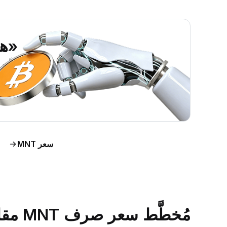
«هل ي
اطَّلع على رؤى حول س
اط
سعر MNT
مُخطَّط سعر صرف MNT مقابل الدولار الأمريكي