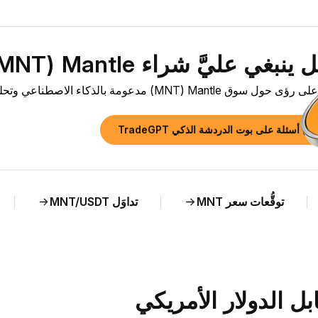
نبغي عليَّ شراء Mantle ‏(MNT) الآن؟»
وق Mantle ‏(MNT) مدعومة بالذكاء الاصطناعي وتحليل مباشر لسعر MNT مقابل ZAR.
رح أسئلة على بوت الدردشة الذكي TradeGPT
توقُّعات سعر MNT
تداوَل MNT/USDT