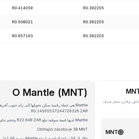
R0.414059
R0.392205
R0.508021
R0.392205
R0.957193
R0.392205
O Mantle (MNT)
‏(Mantle) بعملة MNT في أي تاريخ سابق، وقارِن سعر صرف
R0.14565537244726326 ZAR.
Mantle لديها قيمة سوقية تبلغ R22.64B ZAR وحجم تداول على مدار 24 ساعة يبلغ R290.96M ZAR.
Obíhající zásoba je 3B MNT.
MNT
خلال الـ 24 ساعة الماضية، ارتفع Mantle بنسبة 1.06%.