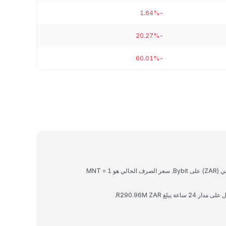
-1.64%
-20.27%
-60.01%
Mantle هي عملة رقمية يمكن تحويلها إلى راند جنوب أفريقي (ZAR) على Bybit. سعر الصرف الحالي هو 1 MNT =