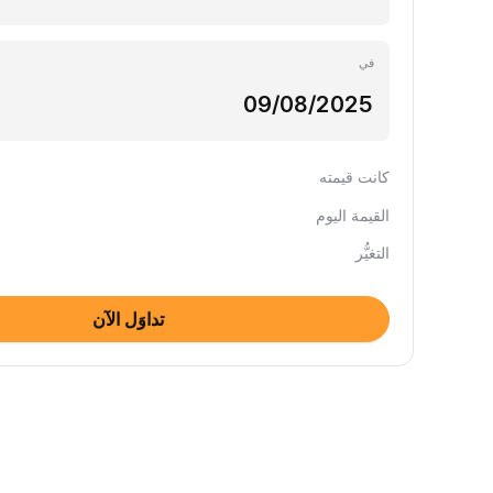
في
كانت قيمته
القيمة اليوم
التغيُّر
تداوَل الآن