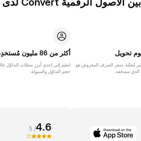
الرقمية Convert لدى Bybit؟
م تحويل
أكثر من 86 مليون مُستخدِم
ر مُعلَنَة. سعر الصرف المعروض هو
انضَم إلى إحدى أبرز منصَّات التداوُل عا
 الذي ستدفعه.
حجم التداوُل والسيولة.
4.6
/ 5