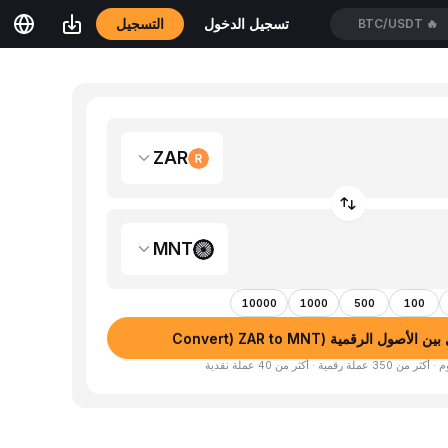
التسجيل
تسجيل الدخول
BTC/USDT
🔥
ZAR
MNT
10000
1000
500
100
أصول الرقمية (Convert) ZAR to MNT
لة رقمية · أكثر من 40 عملة نقدية