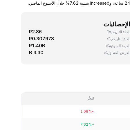
يجري اليوم، تداوُل واحد (1) MNT ‏(Mantle) بسعر 0.424608 دولار. down سعر صرف MNT مقابل الدولار الأمريكي بنسبة 1.08% خلال آخر 24 ساعة، وincreased بنسبة 7.62% خلال الأسبوع الماضي،
لإحصائيات
R2.86
لقمَّة التاريخية
R0.307978
لقاع التاريخي
R1.40B
لقيمة السوقية
3.30 B
لعرض المُتداوَل
التغيُّر
-1.08%
+7.62%