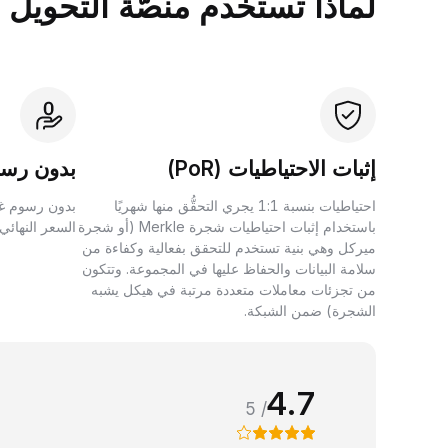
لماذا تستخدم منصَّة التحويل بين الأصول 
إثبات الاحتياطيات (PoR)
بدون رسو
احتياطيات بنسبة 1:1 يجري التحقُّق منها شهريًا
بدون رسوم غي
باستخدام إثبات احتياطيات شجرة Merkle (أو شجرة
السعر النهائي
ميركل وهي بنية تستخدم للتحقق بفعالية وكفاءة من
سلامة البيانات والحفاظ عليها في المجموعة. وتتكون
من تجزئات معاملات متعددة مرتبة في هيكل يشبه
الشجرة) ضمن الشبكة.
4.7
/ 5