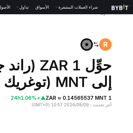
شراء العملات المشفرة
الأسواق
تداول
الأصول الت
المنزٍل
ZAR to MNT
حوِّل 1 ZAR
إلى MNT (توغريك منغولي)
24h
+1.06%
▲
1 ZAR ≈ 0.14565537 MNT
آخر تحديث
：
2026/08/09 10:57
(
GMT+0
)