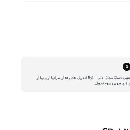
3
أنشِئ حسابًا مجانيًا على Bybit لتحويل crypto أو شرائها أو بيعها أو
داوُلها
بدون رسوم تحويل
.