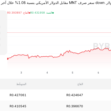
القمة
:
0.431958
R
القاع
:
0.393897
R
ا
ا
ا
ا
ا
القاع
المتوسِّط
R0.427061
R0.424647
R0.410545
R0.396670