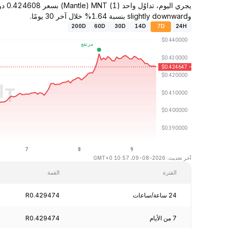
وslightly downward بنسبة 1.64% خلال آخر 30 يومًا.
200D
60D
30D
14D
7D
24H
آخر تحديث: 2026-08-09، 10:57 GMT+0
الفترة
القمة
24 ساعة/ساعات
R0.429474
7 من الأيام
R0.429474